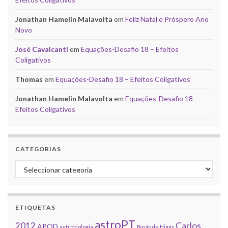
Jonathan Hamelin Malavolta
em
Feliz Natal e Próspero Ano
Novo
José Cavalcanti
em
Equações-Desafio 18 – Efeitos
Coligativos
Thomas
em
Equações-Desafio 18 – Efeitos Coligativos
Jonathan Hamelin Malavolta
em
Equações-Desafio 18 –
Efeitos Coligativos
CATEGORIAS
Categorias
ETIQUETAS
astroPT
2012
Carlos
APOD
astrobiologia
Bosão de Higgs