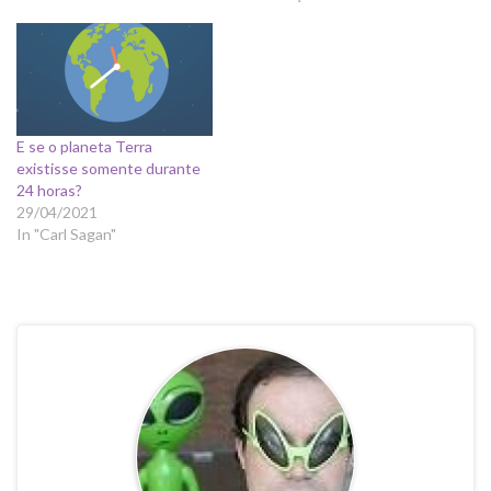
Vitamina C: Evidências para
a Evolução - Vírus:
Evidências para a Evolução -
Fósseis: Evidências para a
Evolução - Transições:
Designs: Extinções:
E se o planeta Terra
Velocidade…
existisse somente durante
24 horas?
29/04/2021
In "Carl Sagan"