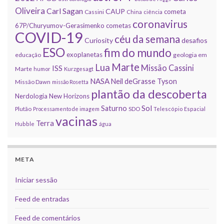
Oliveira
Carl Sagan
CAUP
cometa
Cassini
China
ciência
coronavirus
67P/Churyumov-Gerasimenko
cometas
COVID-19
céu da semana
Curiosity
desafios
ESO
fim do mundo
exoplanetas
educação
geologia em
Marte
Lua
Missão Cassini
ISS
Marte
humor
Kurzgesagt
NASA
Neil deGrasse Tyson
Missão Dawn
missão Rosetta
plantão da descoberta
Nerdologia
New Horizons
Sol
Saturno
Plutão
Processamento de imagem
SDO
Telescópio Espacial
vacinas
Terra
Hubble
água
META
Iniciar sessão
Feed de entradas
Feed de comentários