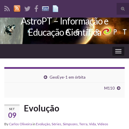
Tog
sear
AstroPT – Informação e
Search for:
for
Educação Científica
Togg
navig
GeoEye-1 em órbita
M110
Evolução
SET
09
By
Carlos Oliveira
in
Evolução
,
Séries
,
Simpsons
,
Terra
,
Vida
,
Vídeos