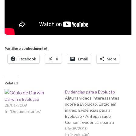
Partilhe o conhecimento!
Facebook
X
Email
More
Related
Evidências para a Evolução
Alguns vídeos interessantes
Darwin e Evolução
sobre a Evolução. Estão em
28/01/2009
inglês: Evidências para a
In "Documentários"
Evolução - Antepassado
Comum: Evidências para a
Evolução - Cromossomas:
06/09/2010
Evidências para a Evolução -
In "Evolução"