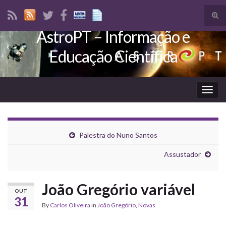
Tog
sear
AstroPT – Informação e
Search for:
for
Educação Científica
Togg
navig
Palestra do Nuno Santos
Assustador
João Gregório variável
OUT
31
By
Carlos Oliveira
in
João Gregório
,
Novas