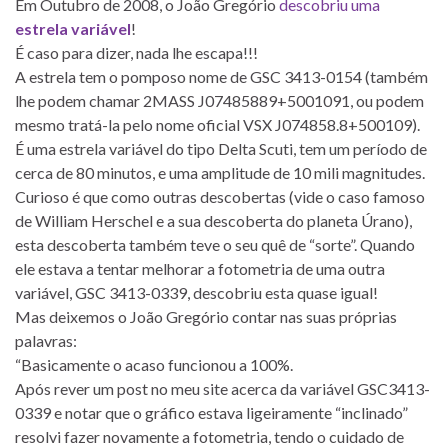
Em Outubro de 2008, o João Gregório
descobriu uma
estrela variável
!
É caso para dizer, nada lhe escapa!!!
A estrela tem o pomposo nome de GSC 3413-0154 (também
lhe podem chamar 2MASS J07485889+5001091, ou podem
mesmo tratá-la pelo nome oficial VSX J074858.8+500109).
É uma estrela variável do tipo Delta Scuti, tem um período de
cerca de 80 minutos, e uma amplitude de 10 mili magnitudes.
Curioso é que como outras descobertas (vide o caso famoso
de William Herschel e a sua descoberta do planeta Úrano),
esta descoberta também teve o seu quê de “sorte”. Quando
ele estava a tentar melhorar a fotometria de uma outra
variável, GSC 3413-0339, descobriu esta quase igual!
Mas deixemos o João Gregório contar nas suas próprias
palavras:
“Basicamente o acaso funcionou a 100%.
Após rever um post no meu site acerca da variável GSC3413-
0339 e notar que o gráfico estava ligeiramente “inclinado”
resolvi fazer novamente a fotometria, tendo o cuidado de