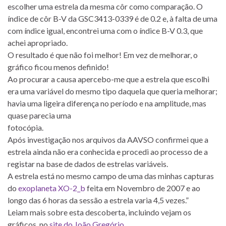
escolher uma estrela da mesma côr como comparação. O
índice de côr B-V da GSC3413-0339 é de 0.2 e, à falta de uma
com índice igual, encontrei uma com o índice B-V 0.3, que
achei apropriado.
O resultado é que não foi melhor! Em vez de melhorar, o
gráfico ficou menos definido!
Ao procurar a causa apercebo-me que a estrela que escolhi
era uma variável do mesmo tipo daquela que queria melhorar;
havia uma ligeira diferença no período e na amplitude, mas
quase parecia uma
fotocópia.
Após investigação nos arquivos da AAVSO confirmei que a
estrela ainda não era conhecida e procedi ao processo de a
registar na base de dados de estrelas variáveis.
A estrela está no mesmo campo de uma das minhas capturas
do
exoplaneta XO-2_b
feita em Novembro de 2007 e ao
longo das 6 horas da sessão a estrela varia 4,5 vezes.”
Leiam mais sobre esta descoberta, incluindo vejam os
gráficos, no
site do João Gregório
.