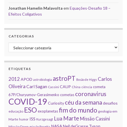
Jonathan Hamelin Malavolta
em
Equações-Desafio 18 –
Efeitos Coligativos
CATEGORIAS
Categorias
ETIQUETAS
astroPT
2012
Carlos
APOD
astrobiologia
Bosão de Higgs
Oliveira
Carl Sagan
CAUP
cometa
Cassini
China
ciência
coronavirus
67P/Churyumov-Gerasimenko
cometas
COVID-19
céu da semana
Curiosity
desafios
ESO
fim do mundo
exoplanetas
educação
geologia em
Marte
Lua
Missão Cassini
ISS
Marte
humor
Kurzgesagt
NASA
Neil deGrasse Tyson
Missão Dawn
missão Rosetta