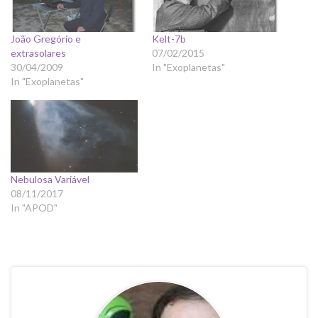
João Gregório e
Kelt-7b
extrasolares
07/02/2015
30/04/2009
In "Exoplanetas"
In "Exoplanetas"
Nebulosa Variável
08/11/2017
In "APOD"