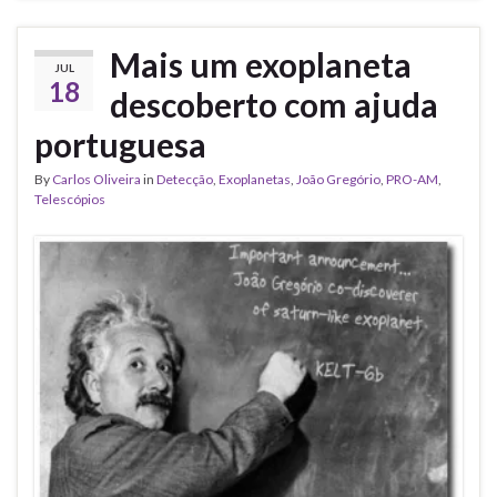
Mais um exoplaneta
JUL
18
descoberto com ajuda
portuguesa
By
Carlos Oliveira
in
Detecção
,
Exoplanetas
,
João Gregório
,
PRO-AM
,
Telescópios