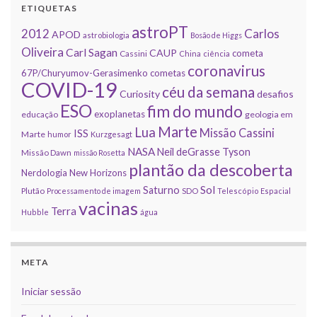
ETIQUETAS
astroPT
2012
Carlos
APOD
astrobiologia
Bosão de Higgs
Oliveira
Carl Sagan
CAUP
cometa
Cassini
China
ciência
coronavirus
67P/Churyumov-Gerasimenko
cometas
COVID-19
céu da semana
Curiosity
desafios
ESO
fim do mundo
exoplanetas
educação
geologia em
Marte
Lua
Missão Cassini
ISS
Marte
humor
Kurzgesagt
NASA
Neil deGrasse Tyson
Missão Dawn
missão Rosetta
plantão da descoberta
Nerdologia
New Horizons
Sol
Saturno
Plutão
Processamento de imagem
SDO
Telescópio Espacial
vacinas
Terra
Hubble
água
META
Iniciar sessão