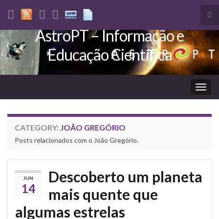
Tog
sea
AstroPT – Informação e
Search for:
for
Educação Científica
Togg
navig
CATEGORY:
JOÃO GREGÓRIO
Posts relacionados com o João Gregório.
Descoberto um planeta
JUN
14
mais quente que
algumas estrelas