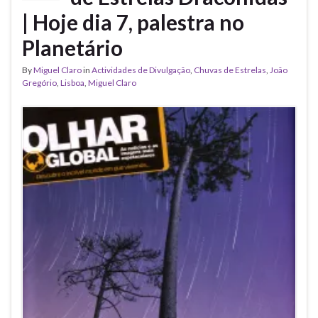
| Hoje dia 7, palestra no
Planetário
By
Miguel Claro
in
Actividades de Divulgação
,
Chuvas de Estrelas
,
João
Gregório
,
Lisboa
,
Miguel Claro