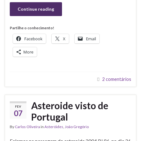
Continue reading
Partilhe o conhecimento!
Facebook
X
Email
More
2 comentários
Asteroide visto de
FEV
07
Portugal
By
Carlos Oliveira
in
Asteróides
,
João Gregório
Falamos na passagem do asteroide 2004 BL86, no dia 26