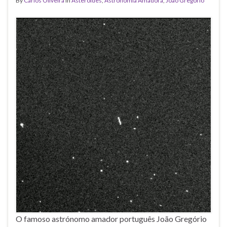
By
Carlos Oliveira
in
Asteróides
,
Astronomia Amadora
,
João Gregório
O famoso astrónomo amador português João Gregório