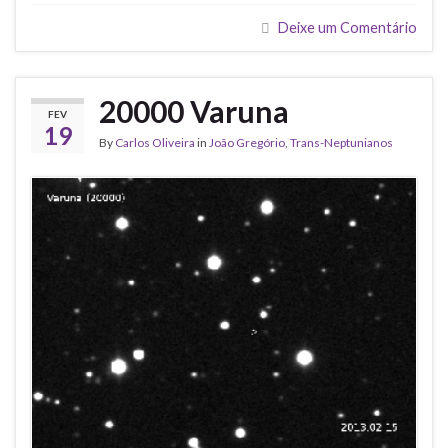
Deixe um Comentário
20000 Varuna
FEV
19
By
Carlos Oliveira
in
João Gregório
,
Trans-Neptunianos