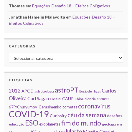
Thomas
em
Equações-Desafio 18 – Efeitos Coligativos
Jonathan Hamelin Malavolta
em
Equações-Desafio 18 –
Efeitos Coligativos
CATEGORIAS
Categorias
ETIQUETAS
astroPT
2012
Carlos
APOD
astrobiologia
Bosão de Higgs
Oliveira
Carl Sagan
CAUP
cometa
Cassini
China
ciência
coronavirus
67P/Churyumov-Gerasimenko
cometas
COVID-19
céu da semana
Curiosity
desafios
ESO
fim do mundo
exoplanetas
educação
geologia em
Marte
Lua
Missão Cassini