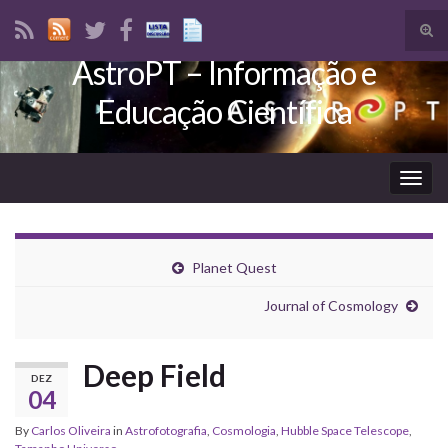
Tog
sear
AstroPT – Informação e
Search for:
for
Educação Científica
Togg
navig
Planet Quest
Journal of Cosmology
Deep Field
DEZ
04
By
Carlos Oliveira
in
Astrofotografia
,
Cosmologia
,
Hubble Space Telescope
,