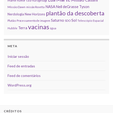
ISS
Marte
humor
Kurzgesagt
NASA
Neil deGrasse Tyson
Missão Dawn
missão Rosetta
plantão da descoberta
Nerdologia
New Horizons
Sol
Saturno
Plutão
Processamento de imagem
SDO
Telescópio Espacial
vacinas
Terra
Hubble
água
META
Iniciar sessão
Feed de entradas
Feed de comentários
WordPress.org
CRÉDITOS