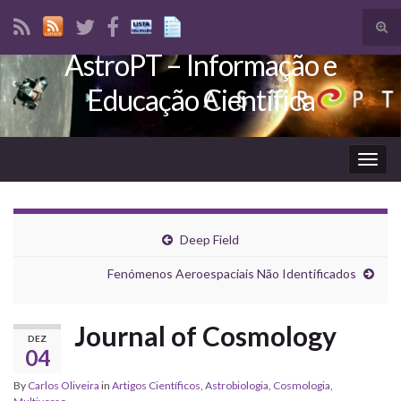
Tog
sear
AstroPT – Informação e
Search for:
for
Educação Científica
Togg
navig
Deep Field
Fenómenos Aeroespaciais Não Identificados
Journal of Cosmology
DEZ
04
By
Carlos Oliveira
in
Artigos Científicos
,
Astrobiologia
,
Cosmologia
,