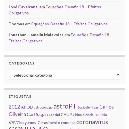
José Cavalcanti
em
Equações-Desafio 18 – Efeitos
Coligativos
Thomas
em
Equações-Desafio 18 – Efeitos Coligativos
Jonathan Hamelin Malavolta
em
Equações-Desafio 18 –
Efeitos Coligativos
CATEGORIAS
Categorias
ETIQUETAS
astroPT
2012
Carlos
APOD
astrobiologia
Bosão de Higgs
Oliveira
Carl Sagan
CAUP
cometa
Cassini
China
ciência
coronavirus
67P/Churyumov-Gerasimenko
cometas