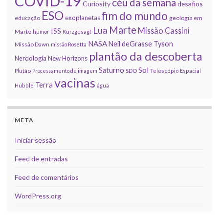
COVID-19
céu da semana
Curiosity
desafios
ESO
fim do mundo
exoplanetas
educação
geologia em
Marte
Lua
Missão Cassini
ISS
Marte
humor
Kurzgesagt
NASA
Neil deGrasse Tyson
Missão Dawn
missão Rosetta
plantão da descoberta
Nerdologia
New Horizons
Sol
Saturno
Plutão
Processamento de imagem
SDO
Telescópio Espacial
vacinas
Terra
Hubble
água
META
Iniciar sessão
Feed de entradas
Feed de comentários
WordPress.org