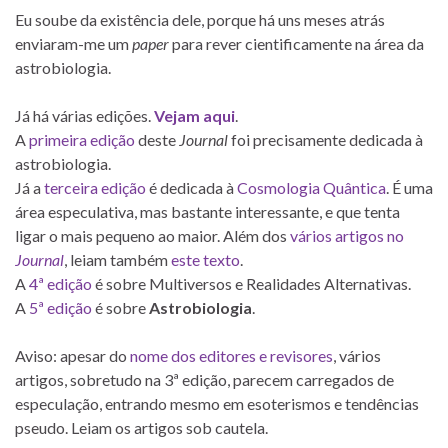
Eu soube da existência dele, porque há uns meses atrás
enviaram-me um
paper
para rever cientificamente na área da
astrobiologia.
Já há várias edições.
Vejam aqui
.
A
primeira edição
deste
Journal
foi precisamente dedicada à
astrobiologia.
Já a
terceira edição
é dedicada à
Cosmologia Quântica
. É uma
área especulativa, mas bastante interessante, e que tenta
ligar o mais pequeno ao maior. Além dos
vários artigos no
Journal
, leiam também
este texto
.
A
4ª edição
é sobre Multiversos e Realidades Alternativas.
A
5ª edição
é sobre
Astrobiologia
.
Aviso: apesar do
nome dos editores e revisores
, vários
artigos, sobretudo na 3ª edição, parecem carregados de
especulação, entrando mesmo em esoterismos e tendências
pseudo. Leiam os artigos sob cautela.