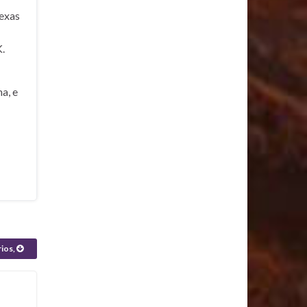
exas
.
a, e
rios,