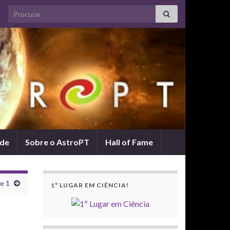
Search for:
ade
Sobre o AstroPT
Hall of Fame
e 1
1º LUGAR EM CIÊNCIA!