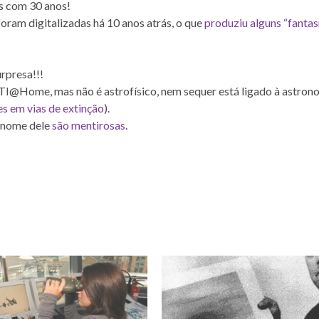
ns com 30 anos!
oram digitalizadas há 10 anos atrás, o que
produziu alguns “fanta
urpresa!!!
ETI@Home, mas não é astrofísico, nem sequer está ligado à astron
es em vias de extinção
).
o nome dele
são mentirosas
.