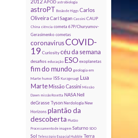
2012
APOD
astrobiologia
astroPT
Carlos
Bosão de Higgs
Oliveira
Carl Sagan
CAUP
Cassini
cometa 67P/Churyumov-
China
ciência
Gerasimenko
cometas
COVID-
coronavirus
19
céu da semana
Curiosity
ESO
desafios
exoplanetas
educação
fim do mundo
geologia em
Lua
ISS
Marte
humor
Kurzgesagt
Marte
Missão Cassini
Missão
NASA
Neil
Dawn
missão Rosetta
deGrasse Tyson
Nerdologia
New
plantão da
Horizons
descoberta
Plutão
Saturno
Processamento de imagem
SDO
Sol
Terra
Telescópio Espacial Hubble