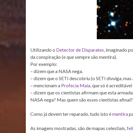
Utilizando o
Detector de Disparates
, imaginado po
da conspiração (e que sempre são mentira).
Por exemplo:
– dizem que a NASA nega.
– dizem que o SETI descobriu (o SETI divulga, mas
– mencionam a
Profecia Maia
, que só é acreditáve
– dizem que os cientistas afirmam que esta armada
NASA nega? Mas quem são esses cientistas afinal?
Como já devem ter reparado, tudo isto é
mentira
pa
As imagens mostradas, são de mapas celestiais,
fei