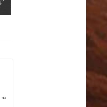
a
, na