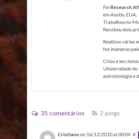
Foi
Research Af
em Austin, EUA.
Trabalhou no Mar
Recebeu dois pré
Realizou várias 
fez inúmeras pale
Criou e lecciono
Universidade do 
astrobiologia e 
35 comentários
2 pings
Cristiano
on
16/12/2010
at 00:04
#