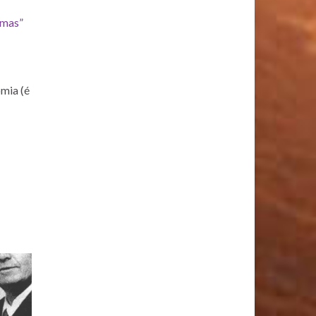
smas”
omia (é