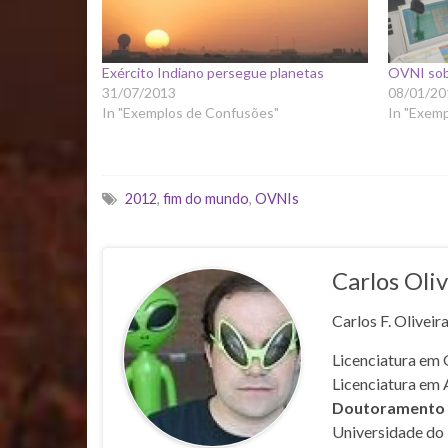
Exército Indiano persegue planetas
OVNI sob
31/07/2013
08/01/20
In "Exemplos de Confusões"
In "Exem
2012
,
fim do mundo
,
OVNIs
Carlos Oliv
Carlos F. Oliveir
Licenciatura em 
Licenciatura em 
Doutoramento e
Universidade do 