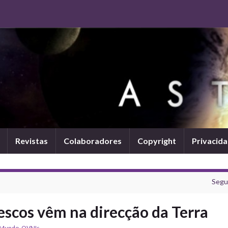
Revistas
Colaboradores
Copyright
Privacid
Segu
escos vêm na direcção da Terra
 Mundo
,
OVNIs