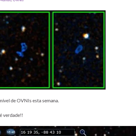
 nível de OVNIs esta semana.
é verdade!!