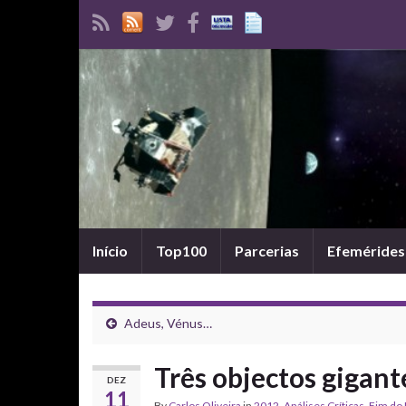
Início
Top100
Parcerias
Efemérides
Adeus, Vénus…
Três objectos gigant
DEZ
11
By
Carlos Oliveira
in
2012
,
Análises Críticas
,
Fim do