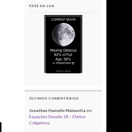
FASE DA LUA
moon data
ÚLTIMOS COMENTÁRIOS
Jonathan Hamelin Malavolta
em
Equações-Desafio 18 – Efeitos
Coligativos