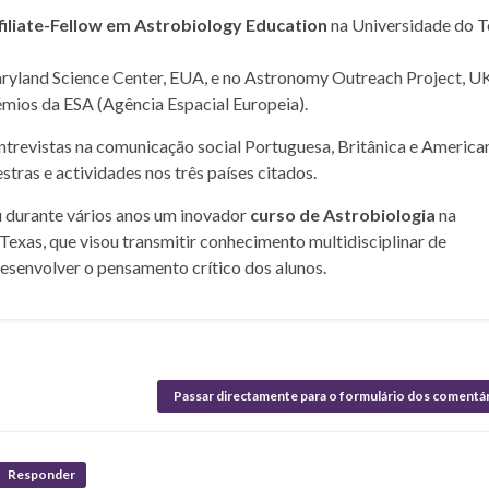
filiate-Fellow em Astrobiology Education
na Universidade do T
yland Science Center, EUA, e no Astronomy Outreach Project, UK
mios da ESA (Agência Espacial Europeia).
entrevistas na comunicação social Portuguesa, Britânica e American
stras e actividades nos três países citados.
u durante vários anos um inovador
curso de Astrobiologia
na
Texas, que visou transmitir conhecimento multidisciplinar de
desenvolver o pensamento crítico dos alunos.
Passar directamente para o formulário dos comentá
Responder