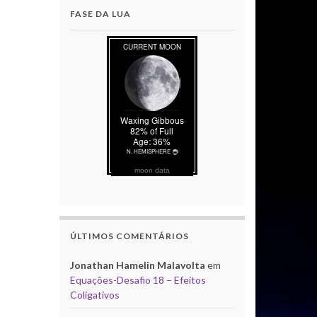
FASE DA LUA
moon data
ÚLTIMOS COMENTÁRIOS
Jonathan Hamelin Malavolta
em
Equações-Desafio 18 – Efeitos
Coligativos