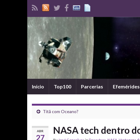
Início
Top100
Parcerias
Efemérides
Titã com Oceano?
NASA tech dentro do
ABR
27
By
José Gonçalves
in
Desastres
,
NASA
,
Vantagens da