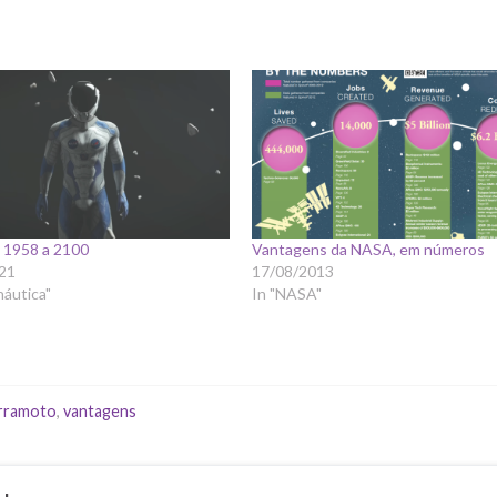
 1958 a 2100
Vantagens da NASA, em números
21
17/08/2013
náutica"
In "NASA"
rramoto
,
vantagens