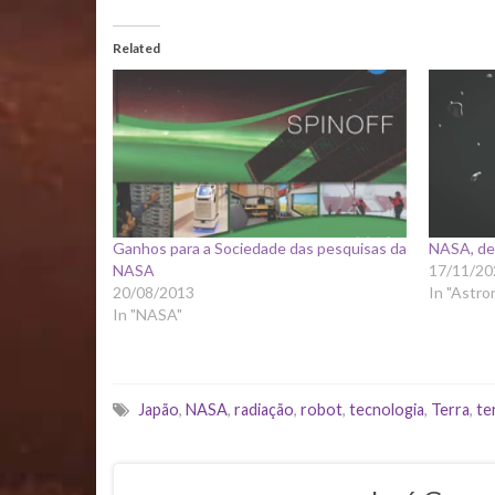
Related
Ganhos para a Sociedade das pesquisas da
NASA, de
NASA
17/11/20
20/08/2013
In "Astro
In "NASA"
Japão
,
NASA
,
radiação
,
robot
,
tecnologia
,
Terra
,
te