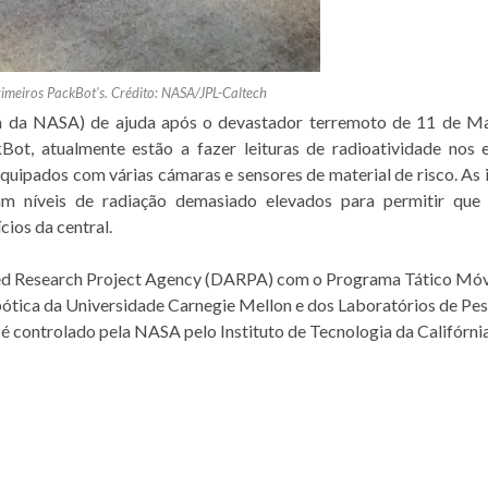
imeiros PackBot's. Crédito: NASA/JPL-Caltech
a da NASA) de ajuda após o devastador terremoto de 11 de M
t, atualmente estão a fazer leituras de radioatividade nos e
equipados com várias cámaras e sensores de material de risco. As
am níveis de radiação demasiado elevados para permitir que 
ios da central.
ced Research Project Agency (DARPA) com o Programa Tático Móv
obótica da Universidade Carnegie Mellon e dos Laboratórios de Pe
 é controlado pela NASA pelo Instituto de Tecnologia da Califórni