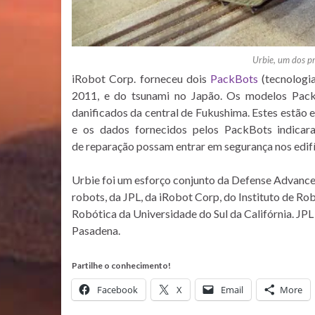
Urbie, um dos pr
iRobot Corp. forneceu dois
PackBots
(tecnologi
2011, e do tsunami no Japão. Os modelos PackBo
danificados da central de Fukushima. Estes estão 
e os dados fornecidos pelos PackBots indicar
de reparação possam entrar em segurança nos edifíc
Urbie foi um esforço conjunto da Defense Advan
robots, da JPL, da iRobot Corp, do Instituto de R
Robótica da Universidade do Sul da Califórnia. JPL
Pasadena.
Partilhe o conhecimento!
Facebook
X
Email
More