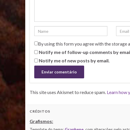
By using this form you agree with the storage 
Notify me of follow-up comments by emai
Notify me of new posts by email.
This site uses Akismet to reduce spam.
Learn how y
CRÉDITOS
Grafismos:
Template do tema:
Graphene
, com alterações pelo as