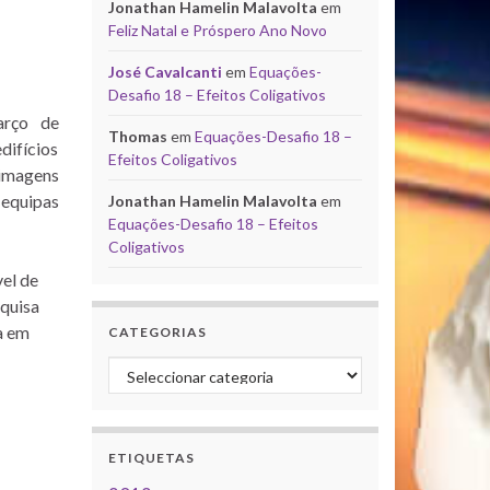
Jonathan Hamelin Malavolta
em
Feliz Natal e Próspero Ano Novo
José Cavalcanti
em
Equações-
Desafio 18 – Efeitos Coligativos
arço de
Thomas
em
Equações-Desafio 18 –
difícios
Efeitos Coligativos
 imagens
equipas
Jonathan Hamelin Malavolta
em
Equações-Desafio 18 – Efeitos
Coligativos
el de
squisa
a em
CATEGORIAS
Categorias
ETIQUETAS