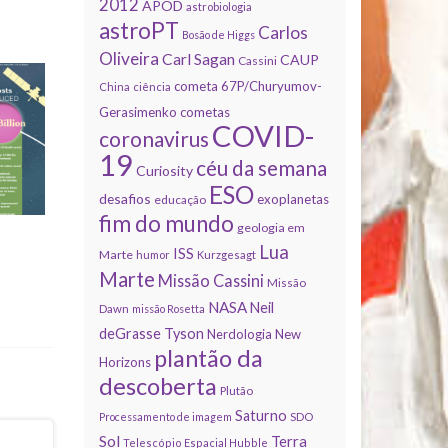
2012
APOD
astrobiologia
astroPT
Carlos
Bosão de Higgs
Oliveira
Carl Sagan
CAUP
Cassini
cometa 67P/Churyumov-
China
ciência
Gerasimenko
cometas
COVID-
coronavirus
19
céu da semana
Curiosity
ESO
desafios
exoplanetas
educação
fim do mundo
geologia em
Lua
ISS
Marte
humor
Kurzgesagt
Marte
Missão Cassini
Missão
NASA
Neil
Dawn
missão Rosetta
deGrasse Tyson
Nerdologia
New
plantão da
Horizons
descoberta
Plutão
Saturno
Processamento de imagem
SDO
Sol
Terra
Telescópio Espacial Hubble