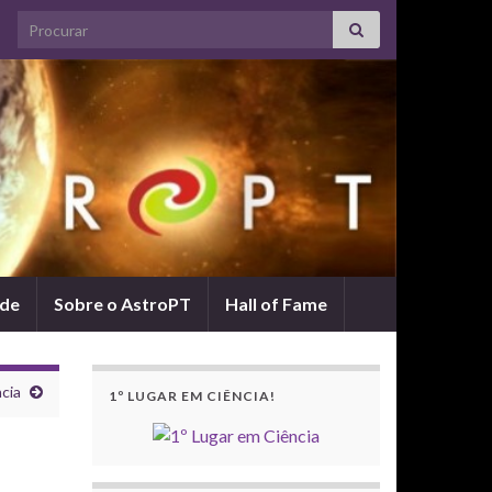
Search for:
ade
Sobre o AstroPT
Hall of Fame
cia
1º LUGAR EM CIÊNCIA!