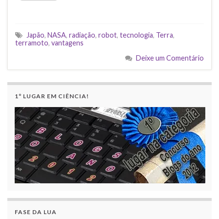
Japão
,
NASA
,
radiação
,
robot
,
tecnologia
,
Terra
,
terramoto
,
vantagens
Deixe um Comentário
1º LUGAR EM CIÊNCIA!
FASE DA LUA