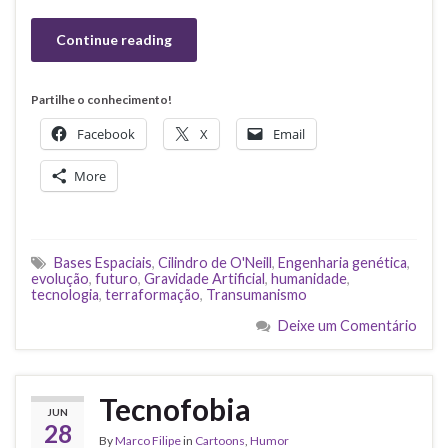
Continue reading
Partilhe o conhecimento!
Facebook
X
Email
More
Bases Espaciais
,
Cilindro de O'Neill
,
Engenharia genética
,
evolução
,
futuro
,
Gravidade Artificial
,
humanidade
,
tecnologia
,
terraformação
,
Transumanismo
Deixe um Comentário
Tecnofobia
JUN
28
By
Marco Filipe
in
Cartoons
,
Humor