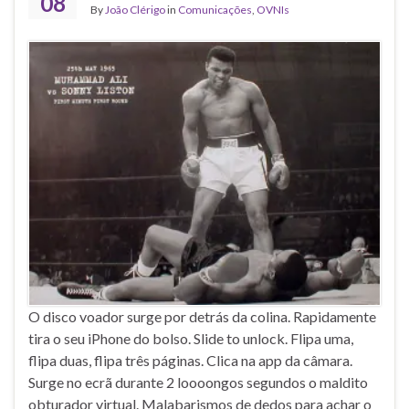
08
By
João Clérigo
in
Comunicações
,
OVNIs
O disco voador surge por detrás da colina. Rapidamente
tira o seu iPhone do bolso. Slide to unlock. Flipa uma,
flipa duas, flipa três páginas. Clica na app da câmara.
Surge no ecrã durante 2 loooongos segundos o maldito
obturador virtual. Malabarismos de dedos para achar o