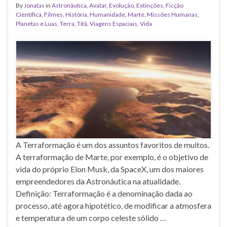
By
Jonatas
in
Astronáutica
,
Avatar
,
Evolução
,
Extinções
,
Ficção
Científica
,
Filmes
,
História
,
Humanidade
,
Marte
,
Missões Humanas
,
Planetas e Luas
,
Terra
,
Titã
,
Viagens Espaciais
,
Vida
A Terraformação é um dos assuntos favoritos de muitos.
A terraformação de Marte, por exemplo, é o objetivo de
vida do próprio Elon Musk, da SpaceX, um dos maiores
empreendedores da Astronáutica na atualidade.
Definição: Terraformação é a denominação dada ao
processo, até agora hipotético, de modificar a atmosfera
e temperatura de um corpo celeste sólido …