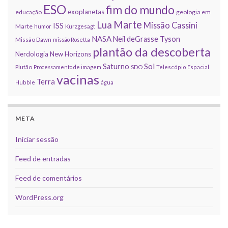
ESO
fim do mundo
exoplanetas
educação
geologia em
Marte
Lua
Missão Cassini
ISS
Marte
humor
Kurzgesagt
NASA
Neil deGrasse Tyson
Missão Dawn
missão Rosetta
plantão da descoberta
Nerdologia
New Horizons
Sol
Saturno
Plutão
Processamento de imagem
SDO
Telescópio Espacial
vacinas
Terra
Hubble
água
META
Iniciar sessão
Feed de entradas
Feed de comentários
WordPress.org