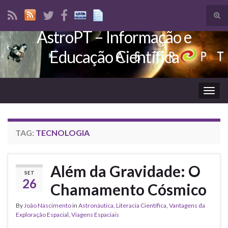
Tog
sear
AstroPT – Informação e
Search for:
for
Educação Científica
Togg
navig
TAG:
TECNOLOGIA
Além da Gravidade: O
SET
26
Chamamento Cósmico
By
João Nascimento
in
Astronáutica
,
Literacia Científica
,
Vantagens da
Exploração Espacial
,
Viagens Espaciais