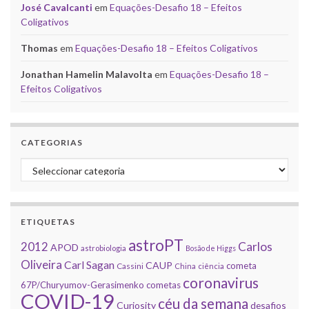
José Cavalcanti
em
Equações-Desafio 18 – Efeitos
Coligativos
Thomas
em
Equações-Desafio 18 – Efeitos Coligativos
Jonathan Hamelin Malavolta
em
Equações-Desafio 18 –
Efeitos Coligativos
CATEGORIAS
Categorias
ETIQUETAS
astroPT
2012
Carlos
APOD
astrobiologia
Bosão de Higgs
Oliveira
Carl Sagan
CAUP
cometa
Cassini
China
ciência
coronavirus
67P/Churyumov-Gerasimenko
cometas
COVID-19
céu da semana
Curiosity
desafios