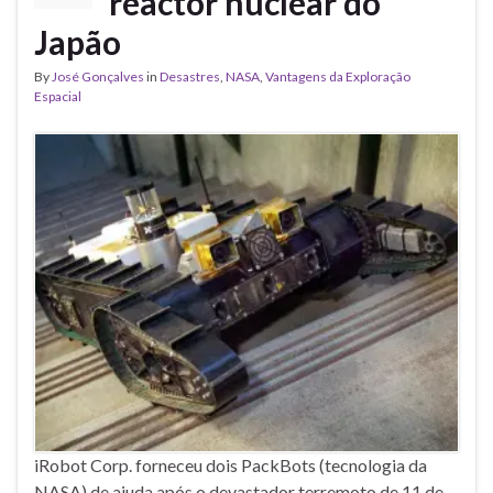
reactor nuclear do
Japão
By
José Gonçalves
in
Desastres
,
NASA
,
Vantagens da Exploração
Espacial
iRobot Corp. forneceu dois PackBots (tecnologia da
NASA) de ajuda após o devastador terremoto de 11 de