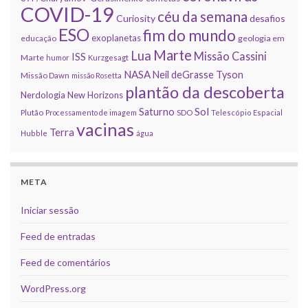
COVID-19
céu da semana
Curiosity
desafios
ESO
fim do mundo
exoplanetas
educação
geologia em
Marte
Lua
Missão Cassini
ISS
Marte
humor
Kurzgesagt
NASA
Neil deGrasse Tyson
Missão Dawn
missão Rosetta
plantão da descoberta
Nerdologia
New Horizons
Sol
Saturno
Plutão
Processamento de imagem
SDO
Telescópio Espacial
vacinas
Terra
Hubble
água
META
Iniciar sessão
Feed de entradas
Feed de comentários
WordPress.org