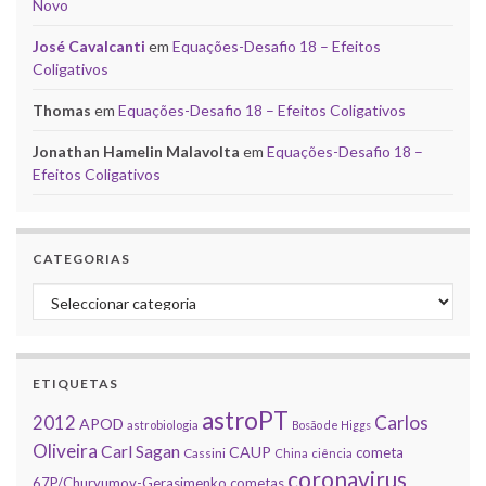
Novo
José Cavalcanti
em
Equações-Desafio 18 – Efeitos
Coligativos
Thomas
em
Equações-Desafio 18 – Efeitos Coligativos
Jonathan Hamelin Malavolta
em
Equações-Desafio 18 –
Efeitos Coligativos
CATEGORIAS
Categorias
ETIQUETAS
astroPT
2012
Carlos
APOD
astrobiologia
Bosão de Higgs
Oliveira
Carl Sagan
CAUP
cometa
Cassini
China
ciência
coronavirus
67P/Churyumov-Gerasimenko
cometas