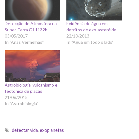
Detecção de Atmosfera na
Evidência de água em
Super-Terra GJ 1132b
detritos de exo-asteróide
03/05/2017
22/10/2013
In "Anãs Vermelhas"
In "Agua em todo o lado"
Astrobiologia, vulcanismo e
tectônica de placas
21/06/2015
In "Astrobiologia"
detectar vida
,
exoplanetas