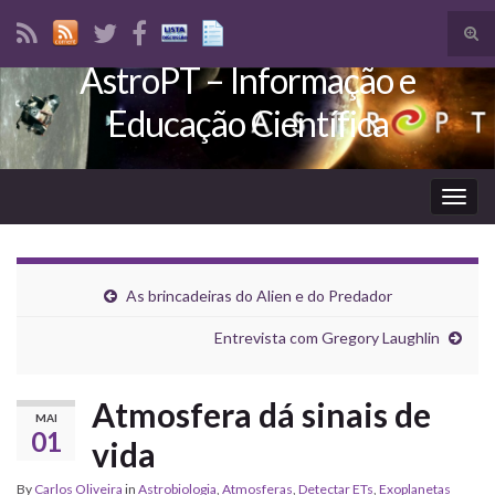
Tog
sear
AstroPT – Informação e
Search for:
for
Educação Científica
Togg
navig
As brincadeiras do Alien e do Predador
Entrevista com Gregory Laughlin
Atmosfera dá sinais de
MAI
01
vida
By
Carlos Oliveira
in
Astrobiologia
,
Atmosferas
,
Detectar ETs
,
Exoplanetas