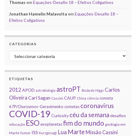
Thomas
em
Equações-Desafio 18 – Efeitos Coligativos
Jonathan Hamelin Malavolta
em
Equações-Desafio 18 –
Efeitos Coligativos
CATEGORIAS
Categorias
ETIQUETAS
astroPT
2012
Carlos
APOD
astrobiologia
Bosão de Higgs
Oliveira
Carl Sagan
CAUP
cometa
Cassini
China
ciência
coronavirus
67P/Churyumov-Gerasimenko
cometas
COVID-19
céu da semana
Curiosity
desafios
ESO
fim do mundo
exoplanetas
educação
geologia em
Marte
Lua
Missão Cassini
ISS
Marte
humor
Kurzgesagt