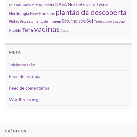
NASA
Neil deGrasse Tyson
Missão Dawn
missão Rosetta
plantão da descoberta
Nerdologia
New Horizons
Sol
Saturno
Plutão
Processamento de imagem
SDO
Telescópio Espacial
vacinas
Terra
Hubble
água
META
Iniciar sessão
Feed de entradas
Feed de comentários
WordPress.org
CRÉDITOS