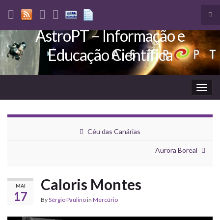
Tog
sea
AstroPT – Informação e
Search for:
for
Educação Científica
Togg
navig
Céu das Canárias
Aurora Boreal
Caloris Montes
MAI
17
By
Sérgio Paulino
in
Mercúrio