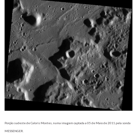
Porção sudeste de Caloris Montes, numa imagem captada a 05 de Maio de 2011 pela sonda
MESSENGER.