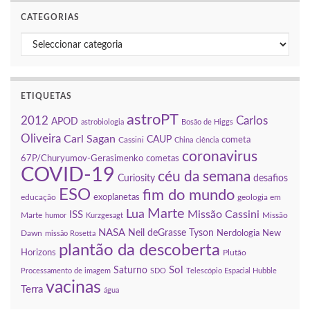
CATEGORIAS
Categorias
ETIQUETAS
astroPT
Carlos
2012
APOD
astrobiologia
Bosão de Higgs
Oliveira
Carl Sagan
CAUP
cometa
Cassini
China
ciência
coronavirus
67P/Churyumov-Gerasimenko
cometas
COVID-19
céu da semana
Curiosity
ESO
fim do mundo
desafios
exoplanetas
educação
Marte
Lua
Missão
ISS
geologia em Marte
humor
Kurzgesagt
Cassini
NASA
Neil deGrasse
Missão Dawn
missão Rosetta
plantão da
Tyson
Nerdologia
New Horizons
descoberta
Saturno
Plutão
Processamento de imagem
SDO