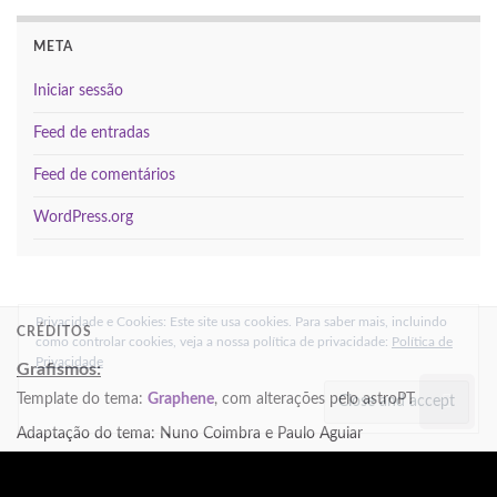
vacinas
Sol
Terra
Telescópio Espacial Hubble
água
META
Iniciar sessão
Feed de entradas
Feed de comentários
WordPress.org
Privacidade e Cookies: Este site usa cookies. Para saber mais,
incluindo como controlar cookies, veja a nossa política de privacidade:
Política de Privacidade
CRÉDITOS
Grafismos:
Template do tema:
Graphene
, com alterações pelo astroPT
Adaptação do tema: Nuno Coimbra e Paulo Aguiar