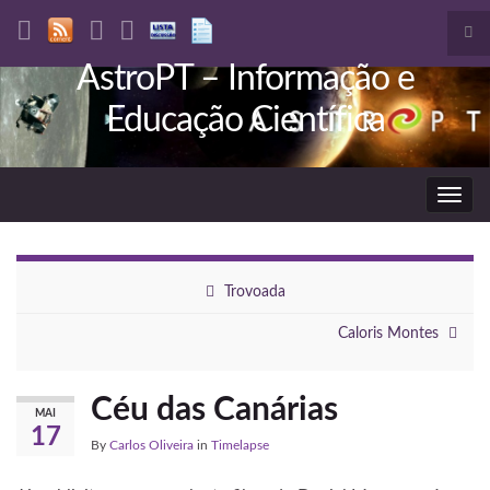
Tog
sea
AstroPT – Informação e
Search for:
for
Educação Científica
Togg
navig
Trovoada
Caloris Montes
Céu das Canárias
MAI
17
By
Carlos Oliveira
in
Timelapse