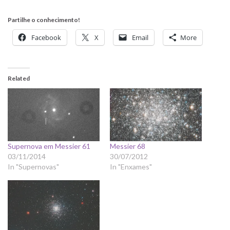
Partilhe o conhecimento!
Facebook
X
Email
More
Related
Supernova em Messier 61
Messier 68
03/11/2014
30/07/2012
In "Supernovas"
In "Enxames"