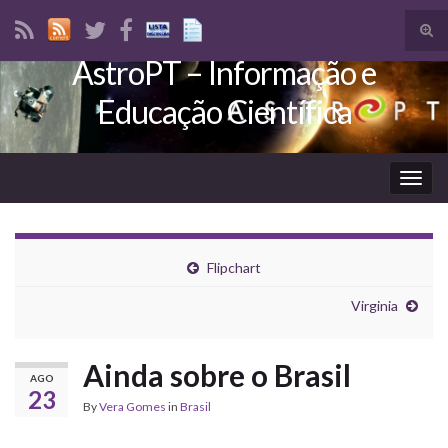
Tog
sear
AstroPT – Informação e
Search for:
for
Educação Científica
Togg
navig
Flipchart
Virginia
Ainda sobre o Brasil
AGO
23
By
Vera Gomes
in
Brasil