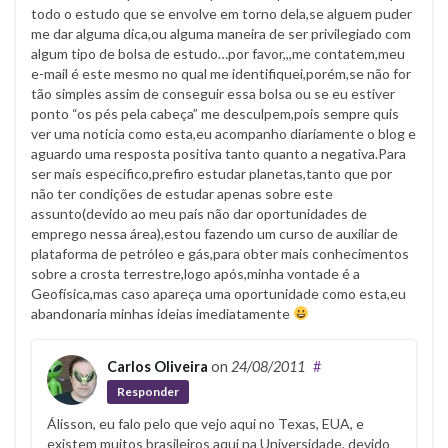
todo o estudo que se envolve em torno dela,se alguem puder
me dar alguma dica,ou alguma maneira de ser privilegiado com
algum tipo de bolsa de estudo…por favor,,,me contatem,meu
e-mail é este mesmo no qual me identifiquei,porém,se não for
tão simples assim de conseguir essa bolsa ou se eu estiver
ponto “os pés pela cabeça” me desculpem,pois sempre quis
ver uma noticia como esta,eu acompanho diariamente o blog e
aguardo uma resposta positiva tanto quanto a negativa.Para
ser mais especifico,prefiro estudar planetas,tanto que por
não ter condições de estudar apenas sobre este
assunto(devido ao meu país não dar oportunidades de
emprego nessa área),estou fazendo um curso de auxiliar de
plataforma de petróleo e gás,para obter mais conhecimentos
sobre a crosta terrestre,logo após,minha vontade é a
Geofísica,mas caso apareça uma oportunidade como esta,eu
abandonaria minhas ideias imediatamente
Carlos Oliveira
on
24/08/2011
#
Responder
Álisson, eu falo pelo que vejo aqui no Texas, EUA, e
existem muitos brasileiros aqui na Universidade, devido