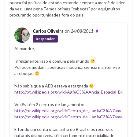
nunca foi política de estado,estando sempre a mercê do líder
da vez…uma pena.Temos ótimas “cabeças” por aqui,muitos
procurando oportunidades fora do país.
Carlos Oliveira
on
24/08/2011
#
Responder
Alexandre,
Infelizmente, isso é comum pelo mundo
Políticos mudam… políticas mudam… ciência mantém-se
a reboque
Não sabia que a AEB estava estagnada
http://pt.wikipedia.org/wiki/Ag%C3%AAncia_Espacial_Brasileira
Vocês têm 2 centros de lançamento:
http://pt.wikipedia.org/wiki/Centro_de_Lan%C3%A7amento_da_
http://pt.wikipedia.org/wiki/Centro_de_Lan%C3%A7amento_
E tendo em conta o tamanho do Brasil e os recursos
naturais disponíveis, têm certamente potencialidade