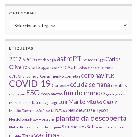
CATEGORIAS
Categorias
ETIQUETAS
astroPT
2012
Carlos
APOD
astrobiologia
Bosão de Higgs
Oliveira
Carl Sagan
CAUP
cometa
Cassini
China
ciência
coronavirus
67P/Churyumov-Gerasimenko
cometas
COVID-19
céu da semana
Curiosity
desafios
ESO
fim do mundo
exoplanetas
educação
geologia em
Marte
Lua
Missão Cassini
ISS
Marte
humor
Kurzgesagt
NASA
Neil deGrasse Tyson
Missão Dawn
missão Rosetta
plantão da descoberta
Nerdologia
New Horizons
Sol
Saturno
Plutão
Processamento de imagem
SDO
Telescópio Espacial
vacinas
Terra
Hubble
água