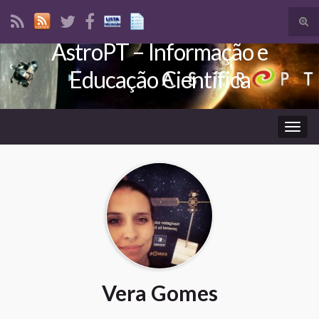
Tog
sear
AstroPT – Informação e
Search for:
for
Educação Científica
Togg
navig
Vera Gomes