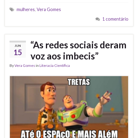
mulheres
,
Vera Gomes
1 comentário
“As redes sociais deram
JUN
15
voz aos imbecis”
By
Vera Gomes
in
Literacia Científica