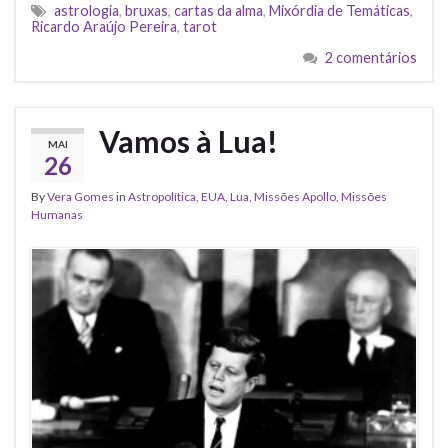
astrologia
,
bruxas
,
cartas da alma
,
Mixórdia de Temáticas
,
Ricardo Araújo Pereira
,
tarot
2 comentários
Vamos à Lua!
MAI
26
By
Vera Gomes
in
Astropolítica
,
EUA
,
Lua
,
Missões Apollo
,
Missões
Humanas