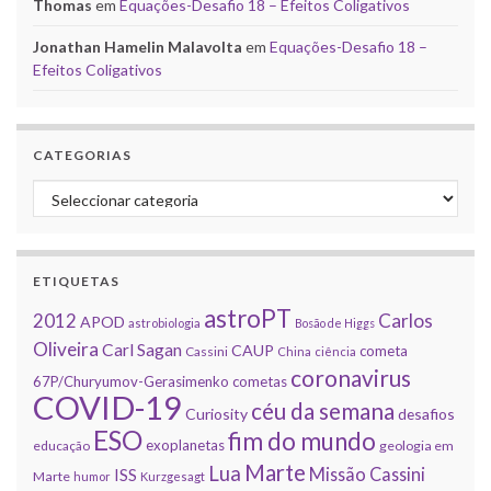
Thomas
em
Equações-Desafio 18 – Efeitos Coligativos
Jonathan Hamelin Malavolta
em
Equações-Desafio 18 –
Efeitos Coligativos
CATEGORIAS
Categorias
ETIQUETAS
astroPT
2012
Carlos
APOD
astrobiologia
Bosão de Higgs
Oliveira
Carl Sagan
CAUP
cometa
Cassini
China
ciência
coronavirus
67P/Churyumov-Gerasimenko
cometas
COVID-19
céu da semana
Curiosity
desafios
ESO
fim do mundo
exoplanetas
educação
geologia em
Marte
Lua
Missão Cassini
ISS
Marte
humor
Kurzgesagt