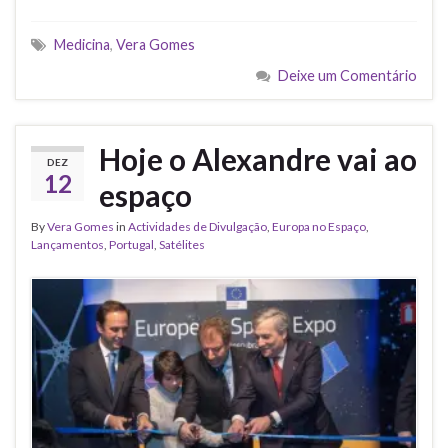
Medicina
,
Vera Gomes
Deixe um Comentário
Hoje o Alexandre vai ao
DEZ
12
espaço
By
Vera Gomes
in
Actividades de Divulgação
,
Europa no Espaço
,
Lançamentos
,
Portugal
,
Satélites