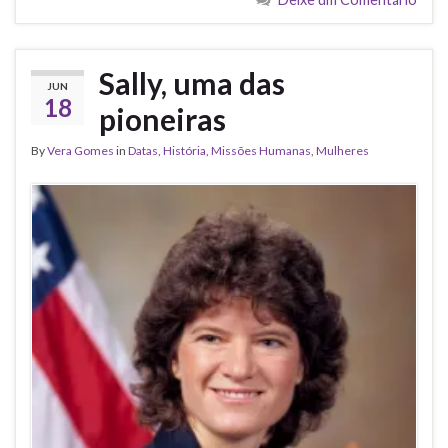
Sally, uma das
JUN
18
pioneiras
By
Vera Gomes
in
Datas
,
História
,
Missões Humanas
,
Mulheres