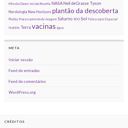
NASA
Neil deGrasse Tyson
Missão Dawn
missão Rosetta
plantão da descoberta
Nerdologia
New Horizons
Sol
Saturno
Plutão
Processamento de imagem
SDO
Telescópio Espacial
vacinas
Terra
Hubble
água
META
Iniciar sessão
Feed de entradas
Feed de comentários
WordPress.org
CRÉDITOS