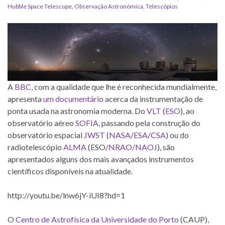
Hubble Space Telescope
,
Observação Astronómica
,
Telescópios
A
BBC
, com a qualidade que lhe é reconhecida mundialmente,
apresenta
um documentário
acerca da instrumentação de
ponta usada na astronomia moderna. Do
VLT
(
ESO
), ao
observatório aéreo
SOFIA
, passando pela construção do
observatório espacial
JWST
(
NASA
/
ESA
/
CSA
) ou do
radiotelescópio
ALMA
(ESO/
NRAO
/
NAOJ
), são
apresentados alguns dos mais avançados instrumentos
científicos disponíveis na atualidade.
http://youtu.be/lnw6jY-iUI8?hd=1
O
Centro de Astrofísica da Universidade do Porto
(CAUP),