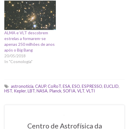
ALMA e VLT descobrem
estrelas a formarem-se
apenas 250 milhões de anos
após o Big Bang
20/05/2018
In "Cosmologia"
astronotícia
,
CAUP
,
CoRoT
,
ESA
,
ESO
,
ESPRESSO
,
EUCLID
,
HST
,
Kepler
,
LBT
,
NASA
,
Planck
,
SOFIA
,
VLT
,
VLTI
Centro de Astrofísica da