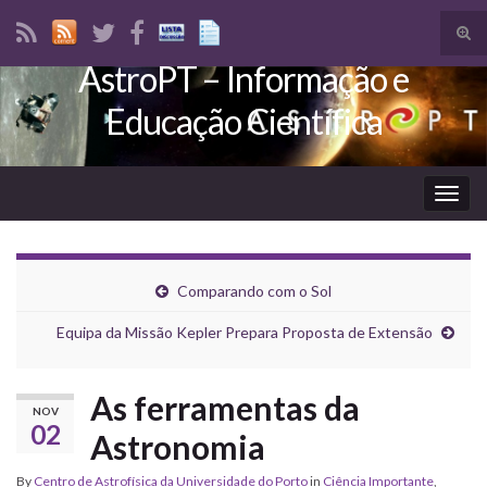
Tog
sear
AstroPT – Informação e
Search for:
for
Educação Científica
Togg
navig
Comparando com o Sol
Equipa da Missão Kepler Prepara Proposta de Extensão
As ferramentas da
NOV
02
Astronomia
By
Centro de Astrofísica da Universidade do Porto
in
Ciência Importante
,