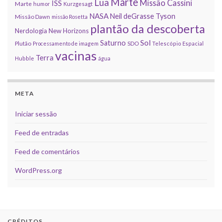
Marte
Lua
Missão Cassini
ISS
Marte
humor
Kurzgesagt
NASA
Neil deGrasse Tyson
Missão Dawn
missão Rosetta
plantão da descoberta
Nerdologia
New Horizons
Sol
Saturno
Plutão
Processamento de imagem
SDO
Telescópio Espacial
vacinas
Terra
Hubble
água
META
Iniciar sessão
Feed de entradas
Feed de comentários
WordPress.org
CRÉDITOS