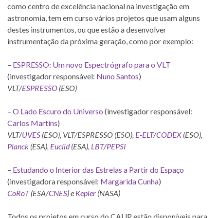
como centro de excelência nacional na investigação em
astronomia, tem em curso vários projetos que usam alguns
destes instrumentos, ou que estão a desenvolver
instrumentação da próxima geração, como por exemplo:
–
ESPRESSO: Um novo Espectrógrafo para o VLT
(investigador responsável:
Nuno Santos
)
VLT/
ESPRESSO
(ESO)
–
O Lado Escuro do Universo
(investigador responsável:
Carlos Martins
)
VLT/
UVES
(ESO), VLT/ESPRESSO (ESO),
E-ELT
/
CODEX
(ESO),
Planck
(ESA),
Euclid
(ESA),
LBT
/
PEPSI
–
Estudando o Interior das Estrelas a Partir do Espaço
(investigadora responsável:
Margarida Cunha
)
CoRoT
(ESA/
CNES
) e
Kepler
(NASA)
Todos os projetos em curso do CAUP estão disponíveis para