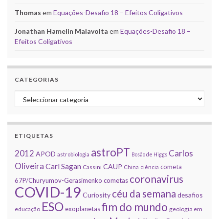
Thomas
em
Equações-Desafio 18 – Efeitos Coligativos
Jonathan Hamelin Malavolta
em
Equações-Desafio 18 –
Efeitos Coligativos
CATEGORIAS
Categorias
ETIQUETAS
astroPT
2012
Carlos
APOD
astrobiologia
Bosão de Higgs
Oliveira
Carl Sagan
CAUP
cometa
Cassini
China
ciência
coronavirus
67P/Churyumov-Gerasimenko
cometas
COVID-19
céu da semana
Curiosity
desafios
ESO
fim do mundo
exoplanetas
educação
geologia em