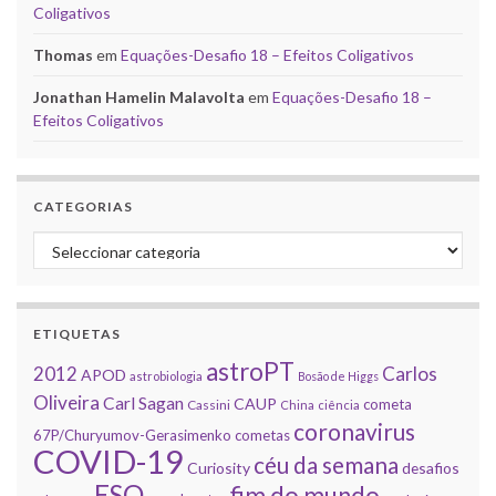
Coligativos
Thomas
em
Equações-Desafio 18 – Efeitos Coligativos
Jonathan Hamelin Malavolta
em
Equações-Desafio 18 –
Efeitos Coligativos
CATEGORIAS
Categorias
ETIQUETAS
astroPT
2012
Carlos
APOD
astrobiologia
Bosão de Higgs
Oliveira
Carl Sagan
CAUP
cometa
Cassini
China
ciência
coronavirus
67P/Churyumov-Gerasimenko
cometas
COVID-19
céu da semana
Curiosity
desafios
ESO
fim do mundo