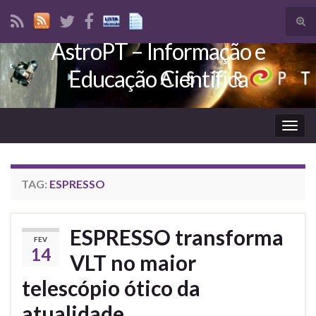
Tog
sear
AstroPT – Informação e
Search for:
for
Educação Científica
Togg
navig
TAG:
ESPRESSO
ESPRESSO transforma
FEV
14
VLT no maior
telescópio ótico da
atualidade