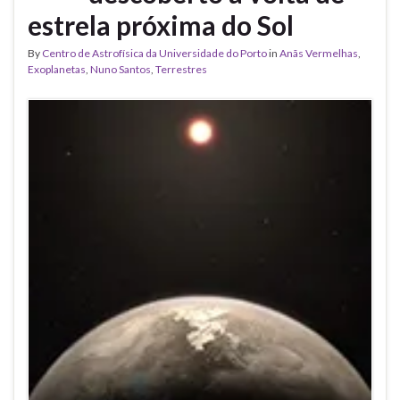
estrela próxima do Sol
By
Centro de Astrofísica da Universidade do Porto
in
Anãs Vermelhas
,
Exoplanetas
,
Nuno Santos
,
Terrestres