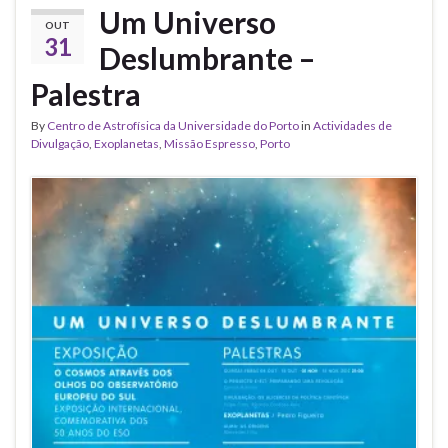
Um Universo
OUT
31
Deslumbrante –
Palestra
By
Centro de Astrofísica da Universidade do Porto
in
Actividades de
Divulgação
,
Exoplanetas
,
Missão Espresso
,
Porto