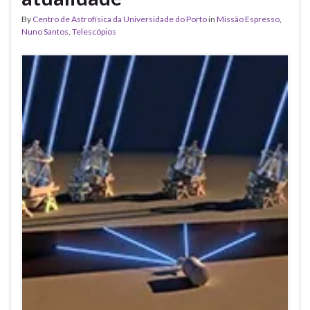
By
Centro de Astrofísica da Universidade do Porto
in
Missão Espresso
,
Nuno Santos
,
Telescópios