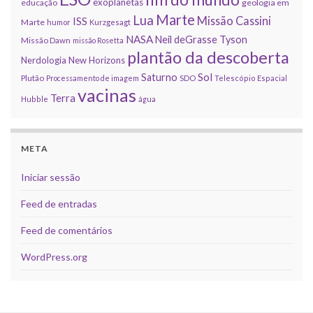
exoplanetas
educação
geologia em
Marte
Lua
Missão Cassini
ISS
Marte
humor
Kurzgesagt
NASA
Neil deGrasse Tyson
Missão Dawn
missão Rosetta
plantão da descoberta
Nerdologia
New Horizons
Sol
Saturno
Plutão
Processamento de imagem
SDO
Telescópio Espacial
vacinas
Terra
Hubble
água
META
Iniciar sessão
Feed de entradas
Feed de comentários
WordPress.org