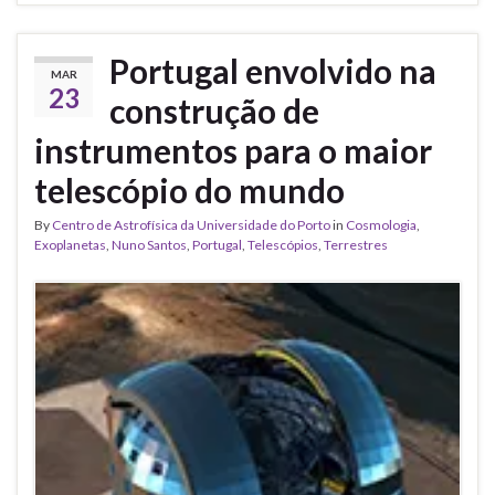
Portugal envolvido na
MAR
23
construção de
instrumentos para o maior
telescópio do mundo
By
Centro de Astrofísica da Universidade do Porto
in
Cosmologia
,
Exoplanetas
,
Nuno Santos
,
Portugal
,
Telescópios
,
Terrestres