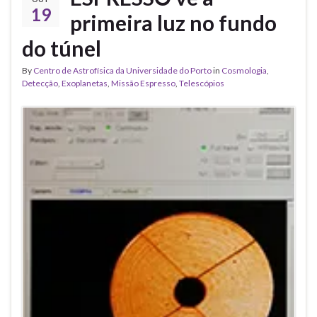
19
primeira luz no fundo
do túnel
By
Centro de Astrofísica da Universidade do Porto
in
Cosmologia
,
Detecção
,
Exoplanetas
,
Missão Espresso
,
Telescópios