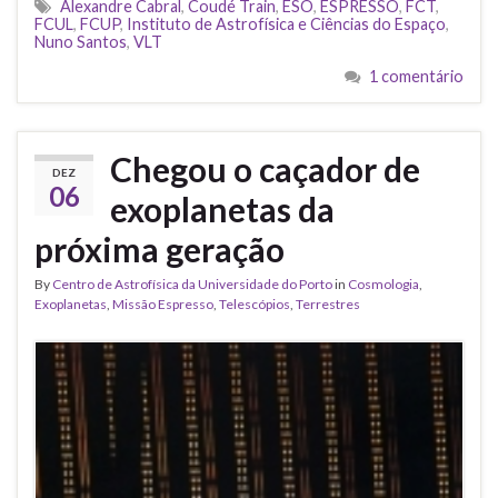
Alexandre Cabral
,
Coudé Train
,
ESO
,
ESPRESSO
,
FCT
,
FCUL
,
FCUP
,
Instituto de Astrofísica e Ciências do Espaço
,
Nuno Santos
,
VLT
1 comentário
Chegou o caçador de
DEZ
06
exoplanetas da
próxima geração
By
Centro de Astrofísica da Universidade do Porto
in
Cosmologia
,
Exoplanetas
,
Missão Espresso
,
Telescópios
,
Terrestres