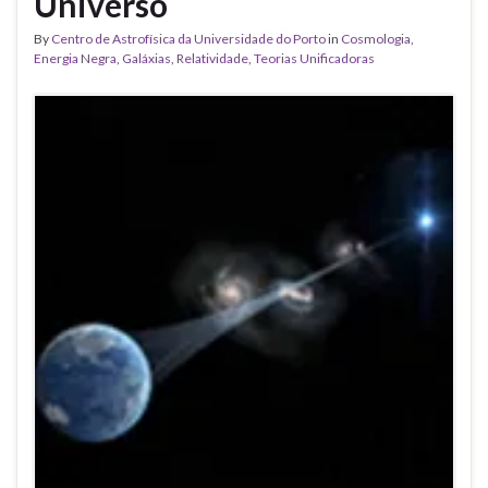
Universo
By
Centro de Astrofísica da Universidade do Porto
in
Cosmologia
,
Energia Negra
,
Galáxias
,
Relatividade
,
Teorias Unificadoras