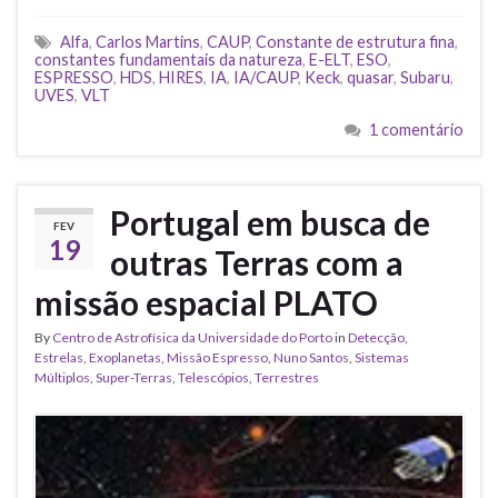
Alfa
,
Carlos Martins
,
CAUP
,
Constante de estrutura fina
,
constantes fundamentais da natureza
,
E-ELT
,
ESO
,
ESPRESSO
,
HDS
,
HIRES
,
IA
,
IA/CAUP
,
Keck
,
quasar
,
Subaru
,
UVES
,
VLT
1 comentário
Portugal em busca de
FEV
19
outras Terras com a
missão espacial PLATO
By
Centro de Astrofísica da Universidade do Porto
in
Detecção
,
Estrelas
,
Exoplanetas
,
Missão Espresso
,
Nuno Santos
,
Sistemas
Múltiplos
,
Super-Terras
,
Telescópios
,
Terrestres