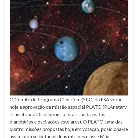
O Comité do Programa Científico (SPC) da ESA votou
hoje a aprovação da missão espacial PLATO (PLAnetary
Transits and Oscillations of stars, ou trânsitos
planetários e oscilações estelares). O PLATO, uma das
quatro missões propostas hoje em votação, posiciona-se
assim para se juntar às duas missões classe M já