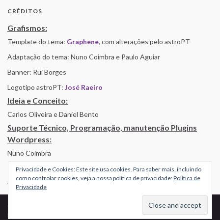
CRÉDITOS
Grafismos:
Template do tema:
Graphene
, com alterações pelo astroPT
Adaptação do tema: Nuno Coimbra e Paulo Aguiar
Banner: Rui Borges
Logotipo astroPT:
José Raeiro
Ideia e Conceito:
Carlos Oliveira e Daniel Bento
Suporte Técnico, Programação, manutenção Plugins
Wordpress:
Nuno Coimbra
Privacidade e Cookies: Este site usa cookies. Para saber mais, incluindo
como controlar cookies, veja a nossa política de privacidade:
Política de
Alojamento por Simbiose
Privacidade
© 2026 AstroPT - Informação e Educação Científica.
Made with
by
Graphene Themes
.