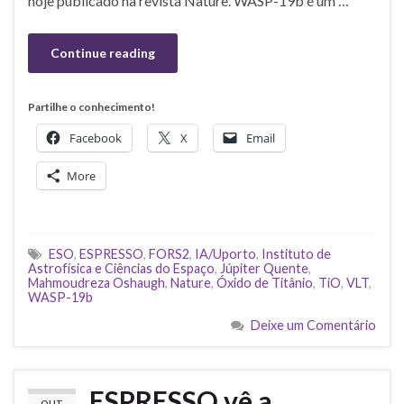
hoje publicado na revista Nature. WASP-19b é um …
Continue reading
Partilhe o conhecimento!
Facebook
X
Email
More
ESO
,
ESPRESSO
,
FORS2
,
IA/Uporto
,
Instituto de
Astrofísica e Ciências do Espaço
,
Júpiter Quente
,
Mahmoudreza Oshaugh
,
Nature
,
Óxido de Titânio
,
TiO
,
VLT
,
WASP-19b
Deixe um Comentário
ESPRESSO vê a
OUT