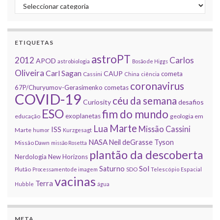
Categorias
ETIQUETAS
astroPT
2012
Carlos
APOD
astrobiologia
Bosão de Higgs
Oliveira
Carl Sagan
CAUP
cometa
Cassini
China
ciência
coronavirus
67P/Churyumov-Gerasimenko
cometas
COVID-19
céu da semana
Curiosity
desafios
ESO
fim do mundo
exoplanetas
educação
geologia em
Marte
Lua
Missão Cassini
ISS
Marte
humor
Kurzgesagt
NASA
Neil deGrasse Tyson
Missão Dawn
missão Rosetta
plantão da descoberta
Nerdologia
New Horizons
Sol
Saturno
Plutão
Processamento de imagem
SDO
Telescópio Espacial
vacinas
Terra
Hubble
água
META