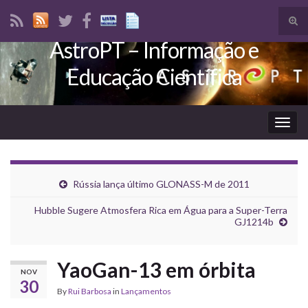
Tog
sear
AstroPT – Informação e
Search for:
for
Educação Científica
Togg
navig
Rússia lança último GLONASS-M de 2011
Hubble Sugere Atmosfera Rica em Água para a Super-Terra
GJ1214b
YaoGan-13 em órbita
NOV
30
By
Rui Barbosa
in
Lançamentos