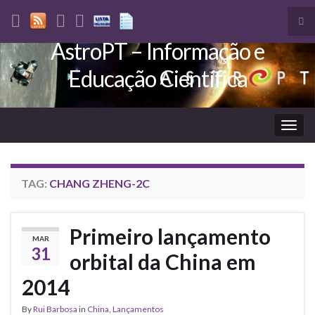
Tog
sea
AstroPT – Informação e
Search for:
for
Educação Científica
Togg
navig
TAG:
CHANG ZHENG-2C
Primeiro lançamento
MAR
31
orbital da China em
2014
By
Rui Barbosa
in
China
,
Lançamentos