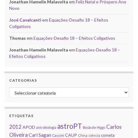
Jonathan Hamelin Malavolta
em
Feliz Natal e Próspero Ano
Novo
José Cavalcanti
em
Equações-Desafio 18 – Efeitos
Coligativos
Thomas
em
Equações-Desafio 18 – Efeitos Coligativos
Jonathan Hamelin Malavolta
em
Equações-Desafio 18 –
Efeitos Coligativos
CATEGORIAS
Categorias
ETIQUETAS
astroPT
2012
Carlos
APOD
astrobiologia
Bosão de Higgs
Oliveira
Carl Sagan
CAUP
cometa
Cassini
China
ciência