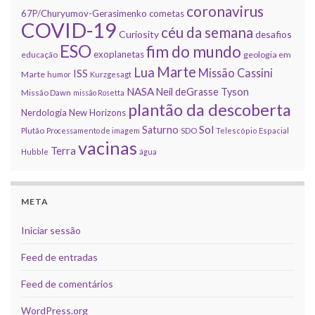
coronavirus
67P/Churyumov-Gerasimenko
cometas
COVID-19
céu da semana
Curiosity
desafios
ESO
fim do mundo
exoplanetas
educação
geologia em
Marte
Lua
Missão Cassini
ISS
Marte
humor
Kurzgesagt
NASA
Neil deGrasse Tyson
Missão Dawn
missão Rosetta
plantão da descoberta
Nerdologia
New Horizons
Sol
Saturno
Plutão
Processamento de imagem
SDO
Telescópio Espacial
vacinas
Terra
Hubble
água
META
Iniciar sessão
Feed de entradas
Feed de comentários
WordPress.org