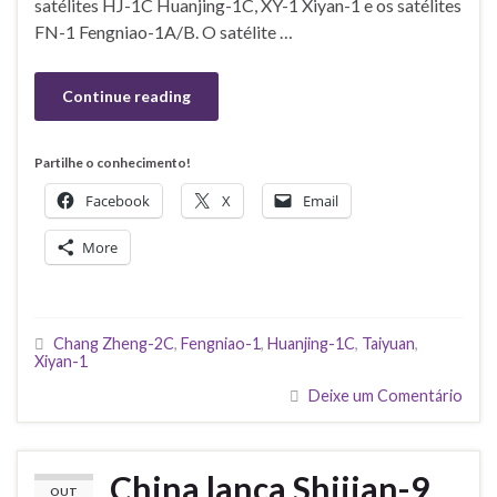
satélites HJ-1C Huanjing-1C, XY-1 Xiyan-1 e os satélites
FN-1 Fengniao-1A/B. O satélite …
Continue reading
Partilhe o conhecimento!
Facebook
X
Email
More
Chang Zheng-2C
,
Fengniao-1
,
Huanjing-1C
,
Taiyuan
,
Xiyan-1
Deixe um Comentário
China lança Shijian-9
OUT