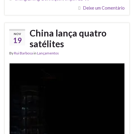
Deixe um Comentário
China lança quatro
NOV
19
satélites
By
Rui Barbosa
in
Lançamentos