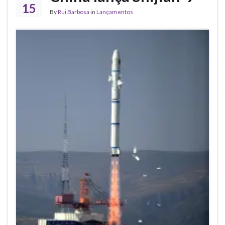
15
By
Rui Barbosa
in
Lançamentos