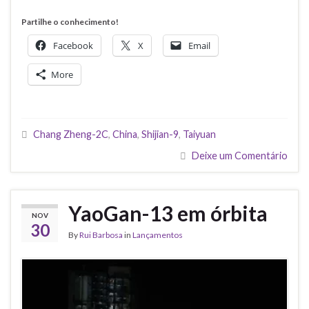
Partilhe o conhecimento!
Facebook
X
Email
More
Chang Zheng-2C
,
China
,
Shijian-9
,
Taiyuan
Deixe um Comentário
YaoGan-13 em órbita
NOV
30
By
Rui Barbosa
in
Lançamentos