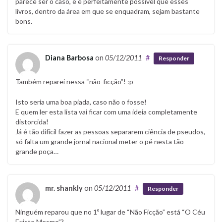
parece ser o caso, e é perfeitamente possível que esses
livros, dentro da área em que se enquadram, sejam bastante
bons.
Diana Barbosa
on
05/12/2011
#
Responder
Também reparei nessa “não-ficção”! :p
Isto seria uma boa piada, caso não o fosse!
E quem ler esta lista vai ficar com uma ideia completamente
distorcida!
Já é tão difícil fazer as pessoas separarem ciência de pseudos,
só falta um grande jornal nacional meter o pé nesta tão
grande poça…
mr. shankly
on
05/12/2011
#
Responder
Ninguém reparou que no 1º lugar de “Não Ficção” está “O Céu
Existe Mesmo”?