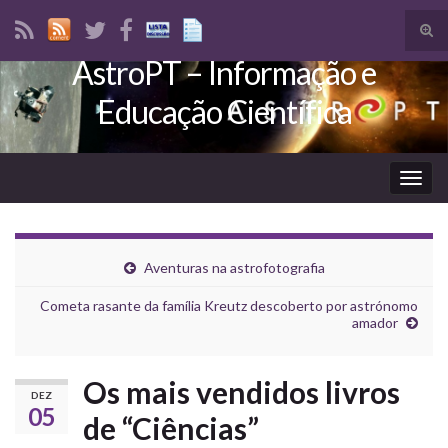
Tog
sear
AstroPT – Informação e
Search for:
for
Educação Científica
Togg
navig
Aventuras na astrofotografia
Cometa rasante da família Kreutz descoberto por astrónomo
amador
Os mais vendidos livros
DEZ
05
de “Ciências”