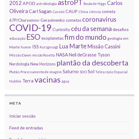
astroPT
2012
Carlos
APOD
astrobiologia
Bosão de Higgs
Oliveira
Carl Sagan
CAUP
cometa
Cassini
China
ciência
coronavirus
67P/Churyumov-Gerasimenko
cometas
COVID-19
céu da semana
Curiosity
desafios
ESO
fim do mundo
exoplanetas
educação
geologia em
Marte
Lua
Missão Cassini
ISS
Marte
humor
Kurzgesagt
NASA
Neil deGrasse Tyson
Missão Dawn
missão Rosetta
plantão da descoberta
Nerdologia
New Horizons
Sol
Saturno
Plutão
Processamento de imagem
SDO
Telescópio Espacial
vacinas
Terra
Hubble
água
META
Iniciar sessão
Feed de entradas