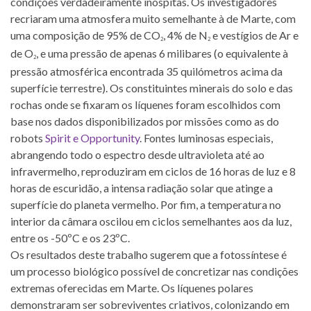
condições verdadeiramente inóspitas. Os investigadores
recriaram uma atmosfera muito semelhante à de Marte, com
uma composição de 95% de CO
, 4% de N
e vestígios de Ar e
2
2
de O
, e uma pressão de apenas 6 milibares (o equivalente à
2
pressão atmosférica encontrada 35 quilómetros acima da
superfície terrestre). Os constituintes minerais do solo e das
rochas onde se fixaram os líquenes foram escolhidos com
base nos dados disponibilizados por missões como as do
robots
Spirit e Opportunity
. Fontes luminosas especiais,
abrangendo todo o espectro desde ultravioleta até ao
infravermelho, reproduziram em ciclos de 16 horas de luz e 8
horas de escuridão, a intensa radiação solar que atinge a
superfície do planeta vermelho. Por fim, a temperatura no
interior da câmara oscilou em ciclos semelhantes aos da luz,
entre os -50ºC e os 23ºC.
Os resultados deste trabalho sugerem que a fotossíntese é
um processo biológico possível de concretizar nas condições
extremas oferecidas em Marte. Os líquenes polares
demonstraram ser sobreviventes criativos, colonizando em