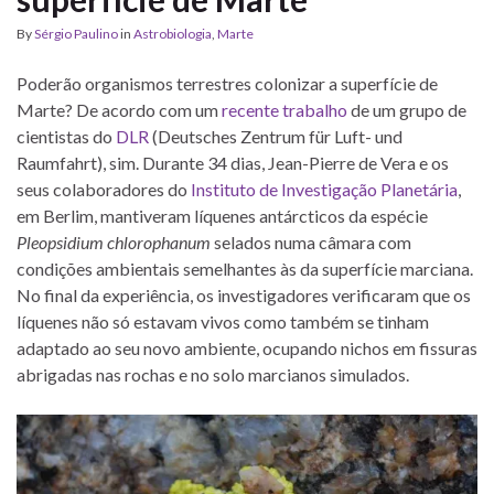
By
Sérgio Paulino
in
Astrobiologia
,
Marte
Poderão organismos terrestres colonizar a superfície de
Marte? De acordo com um
recente trabalho
de um grupo de
cientistas do
DLR
(Deutsches Zentrum für Luft- und
Raumfahrt), sim. Durante 34 dias, Jean-Pierre de Vera e os
seus colaboradores do
Instituto de Investigação Planetária
,
em Berlim, mantiveram líquenes antárcticos da espécie
Pleopsidium chlorophanum
selados numa câmara com
condições ambientais semelhantes às da superfície marciana.
No final da experiência, os investigadores verificaram que os
líquenes não só estavam vivos como também se tinham
adaptado ao seu novo ambiente, ocupando nichos em fissuras
abrigadas nas rochas e no solo marcianos simulados.