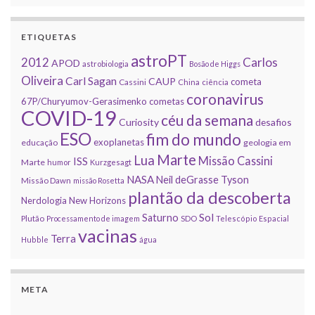
ETIQUETAS
astroPT
2012
Carlos
APOD
astrobiologia
Bosão de Higgs
Oliveira
Carl Sagan
CAUP
cometa
Cassini
China
ciência
coronavirus
67P/Churyumov-Gerasimenko
cometas
COVID-19
céu da semana
Curiosity
desafios
ESO
fim do mundo
exoplanetas
educação
geologia em
Marte
Lua
Missão Cassini
ISS
Marte
humor
Kurzgesagt
NASA
Neil deGrasse Tyson
Missão Dawn
missão Rosetta
plantão da descoberta
Nerdologia
New Horizons
Sol
Saturno
Plutão
Processamento de imagem
SDO
Telescópio Espacial
vacinas
Terra
Hubble
água
META