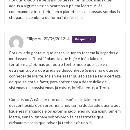
adeus a alguma vez colocarmos o pé em Marte. Aliás,
começámos a interferir com o planeta mal as nossas sondas lá
chegaram… embora de forma infinitesimal.
Filipe
on
20/05/2012
#
Responder
Por um lado gostava que estes líquenes fossem lá largados e
mudassem o “hostil” planeta que hoje é (não falo de
terraformação), mas por outro tenho medo que isso vá
estragar tudo o que ainda se desconhece (e mesmo o que se
conhece) de Marte. Mais vale estar quieto até se ter a certeza
do que se está a fazer, para sofrer com a destruição de
sistemas e ecossistemas já existe, infelizmente, a Terra.
Conclusão: A não ser que uma espécie totalmente
desconhecida dos seres humanos tenha declarado guerra aos
líquenes marcianos e os exterminado, eles nunca existiram em
Marte, senão, tinham sobrevivido às catástrofes que
dizimaram a vida que talvez já tenha existido lá.