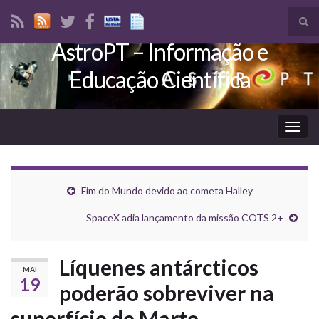
Tog
sear
AstroPT – Informação e
Search for:
for
Educação Científica
Togg
navig
Fim do Mundo devido ao cometa Halley
SpaceX adia lançamento da missão COTS 2+
Líquenes antárcticos
MAI
19
poderão sobreviver na
superfície de Marte