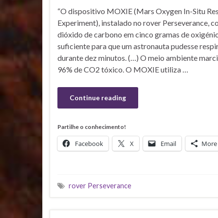
“O dispositivo MOXIE (Mars Oxygen In-Situ Res
Experiment), instalado no rover Perseverance, c
dióxido de carbono em cinco gramas de oxigénio 
suficiente para que um astronauta pudesse respi
durante dez minutos. (…) O meio ambiente marc
96% de CO2 tóxico. O MOXIE utiliza …
Continue reading
Partilhe o conhecimento!
Facebook
X
Email
More
rover Perseverance