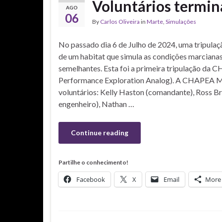
Voluntários termi
AGO
06
By
Carlos Oliveira
in
Marte
,
Simulações
No passado dia 6 de Julho de 2024, uma tripulaçã
de um habitat que simula as condições marcianas
semelhantes. Esta foi a primeira tripulação da
Performance Exploration Analog). A CHAPEA M
voluntários: Kelly Haston (comandante), Ross Br
engenheiro), Nathan …
Continue reading
Partilhe o conhecimento!
Facebook
X
Email
More