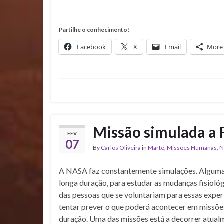
Partilhe o conhecimento!
Facebook
X
Email
More
Missão simulada a 
FEV
07
By
Carlos Oliveira
in
Marte
,
Missões Humanas
,
N
A NASA faz constantemente simulações. Alguma
longa duração, para estudar as mudanças fisiol
das pessoas que se voluntariam para essas experi
tentar prever o que poderá acontecer em missões
duração. Uma das missões está a decorrer atualm