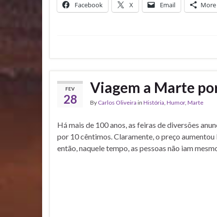
Facebook
X
Email
More
Viagem a Marte po
FEV
28
By
Carlos Oliveira
in
História
,
Humor
,
Marte
Há mais de 100 anos, as feiras de diversões anu
por 10 cêntimos. Claramente, o preço aumentou
então, naquele tempo, as pessoas não iam mes