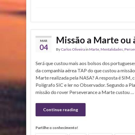
Missão a Marte ou 
MAR
04
By
Carlos Oliveira
in
Marte
,
Mentalidades
,
Perse
Será que custou mais aos bolsos dos portuguese
da companhia aérea TAP do que custou a missão
Marte realizada pela NASA? A resposta é SIM,
Polígrafo SIC e ler no Observador. Segundo a Pla
missão do rover Perseverance a Marte custou …
Continue reading
Partilhe o conhecimento!