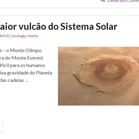
Deixe um Come
ior vulcão do Sistema Solar
APOD
,
Geologia
,
Marte
te – o Monte Olimpo
ura do Monte Everest
ifícil para os humanos
aixa gravidade do Planeta
das cadeias …