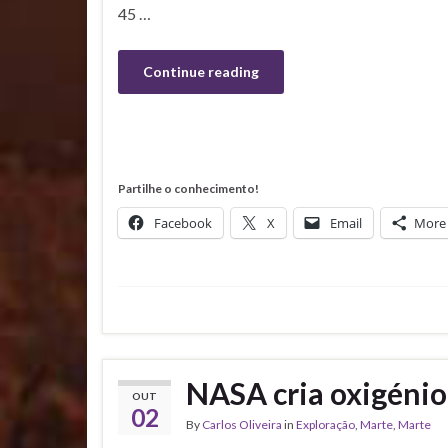
45 …
Continue reading
Partilhe o conhecimento!
Facebook
X
Email
More
NASA cria oxigéni
OUT
02
By
Carlos Oliveira
in
Exploração
,
Marte
,
Marte