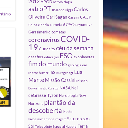
2012
APOD
astrobiologia
astroPT
Carlos
Bosão de Higgs
ntário
Oliveira
Carl Sagan
CAUP
Cassini
cometa 67P/Churyumov-
China
ciência
Gerasimenko
cometas
COVID-
coronavirus
19
céu da semana
Curiosity
ESO
desafios
exoplanetas
educação
fim do mundo
geologia em
Lua
ISS
Marte
humor
Kurzgesagt
Marte
Missão Cassini
Missão
NASA
Neil
Dawn
missão Rosetta
deGrasse Tyson
Nerdologia
New
plantão da
Horizons
descoberta
Plutão
Saturno
Processamento de imagem
SDO
Sol
Terra
Telescópio Espacial Hubble