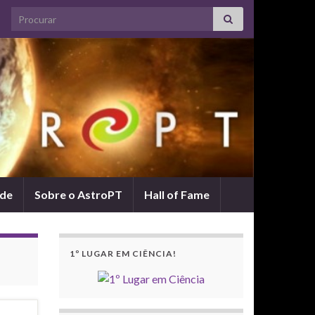
Search for:
ade
Sobre o AstroPT
Hall of Fame
1º LUGAR EM CIÊNCIA!