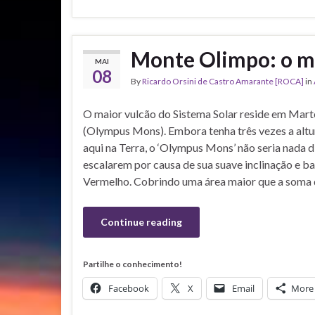
Monte Olimpo: o ma
MAI
08
By
Ricardo Orsini de Castro Amarante [ROCA]
in
O maior vulcão do Sistema Solar reside em Mar
(Olympus Mons). Embora tenha três vezes a alt
aqui na Terra, o ‘Olympus Mons’ não seria nada d
escalarem por causa de sua suave inclinação e b
Vermelho. Cobrindo uma área maior que a soma 
Continue reading
Partilhe o conhecimento!
Facebook
X
Email
More