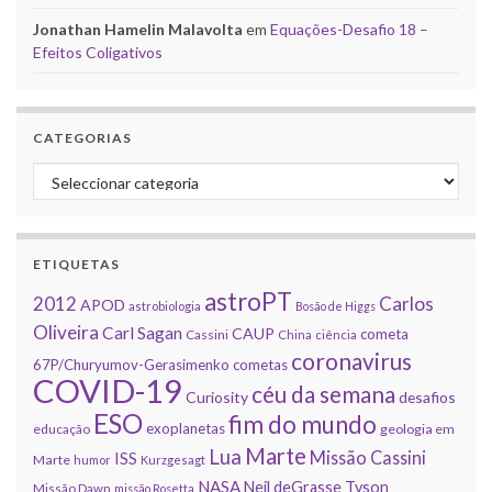
Jonathan Hamelin Malavolta
em
Equações-Desafio 18 –
Efeitos Coligativos
CATEGORIAS
Categorias
ETIQUETAS
astroPT
2012
Carlos
APOD
astrobiologia
Bosão de Higgs
Oliveira
Carl Sagan
CAUP
cometa
Cassini
China
ciência
coronavirus
67P/Churyumov-Gerasimenko
cometas
COVID-19
céu da semana
Curiosity
desafios
ESO
fim do mundo
exoplanetas
educação
geologia em
Marte
Lua
Missão Cassini
ISS
Marte
humor
Kurzgesagt
NASA
Neil deGrasse Tyson
Missão Dawn
missão Rosetta