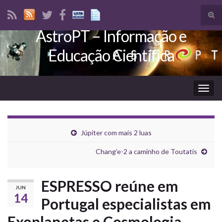
Tog
sear
AstroPT – Informação e
Search for:
for
Educação Científica
Togg
navig
Júpiter com mais 2 luas
Chang’e-2 a caminho de Toutatis
ESPRESSO reúne em
JUN
14
Portugal especialistas em
Exoplanetas e Cosmologia