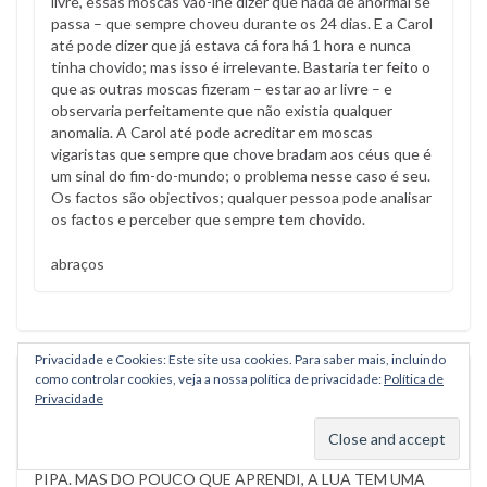
livre, essas moscas vão-lhe dizer que nada de anormal se
passa – que sempre choveu durante os 24 dias. E a Carol
até pode dizer que já estava cá fora há 1 hora e nunca
tinha chovido; mas isso é irrelevante. Bastaria ter feito o
que as outras moscas fizeram – estar ao ar livre – e
observaria perfeitamente que não existia qualquer
anomalia. A Carol até pode acreditar em moscas
vigaristas que sempre que chove bradam aos céus que é
um sinal do fim-do-mundo; o problema nesse caso é seu.
Os factos são objectivos; qualquer pessoa pode analisar
os factos e perceber que sempre tem chovido.
abraços
Privacidade e Cookies: Este site usa cookies. Para saber mais, incluindo
como controlar cookies, veja a nossa política de privacidade:
Política de
cristiana silva
on
19/10/2012
#
Responder
Privacidade
SOU LEIGA NESSE E EM QUASE TODOS OUTROS
ASSUNTOS. PULEI O MURO DA ESCOLA PRA SOLTAR
PIPA. MAS DO POUCO QUE APRENDI, A LUA TEM UMA