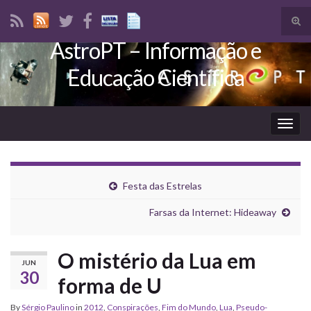
Tog
sear
AstroPT – Informação e
Search for:
for
Educação Científica
Togg
navig
Festa das Estrelas
Farsas da Internet: Hideaway
O mistério da Lua em
JUN
30
forma de U
By
Sérgio Paulino
in
2012
,
Conspirações
,
Fim do Mundo
,
Lua
,
Pseudo-