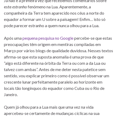
Já não é a primeira vez que recebemos comentários sobre
este
estranho
fenómeno na Lua. Aparentemente, a
companheira da Terra tem aparecido nos céus a norte do
equador a formar um U sobre a paisagem! Enfim… isto só
pode parecer estranho a quem nunca olhou para a Lua.
Após uma
pequena pesquisa no Google
percebe-se que estas
preocupações têm origem em mentiras compiladas em
Março por vários blogs de qualidade duvidosa. Nesses textos
afirma-se que esta suposta anomalia é uma prova de que
“algo está diferente na órbita da Terra ou com a da Lua ou
talvez com ambas”. Antes de me deter nesta patetice sem
sentido, vou explicar primeiro como é possível observar um
crescente lunar perfeitamente paralelo ao horizonte em
locais tão longínquos do equador como Cuba ou o Rio de
Janeiro.
Quem já olhou para a Lua mais que uma vez na vida
apercebeu-se certamente de mudanças cíclicas na sua