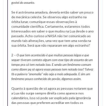
gostei do assunto.
Se é astrónoma amadora, deveria então saber um pouco
de mecânica celeste. Se observou algo estranho na
órbita lunar, comunique essas observações à
comunidade científica. Certamente, estaremos todos
interessados em saber o que mudou na Lua desde o ano
passado. Acho curioso a NASA não ter comunicado ao
mundo tais alterações, uma vez que tem uma sonda na
sua órbita. Será que não repararam em algo estranho?
2 –
O que tem acontecido é que muitas pessoas leigas e que
sequer tiveram contato algum com esse tipo de assunto de um
tempo pra cá tem notado isso. E sendo um fenômeno comum
como dizem pq só agora essas pessoas tem notado isso? Talvez
tb a palavra “anomalia” não seja a mais adequada. E sim um
fenômeno pouco conhecido do povão, digamos assim.
Quanto à questão de só agora as pessoas notarem que
a Lua não surge sempre direita como aparece nos
calendários, isso só pode ser explicado pela ignorância
das pessoas que preferem acreditar em todos os