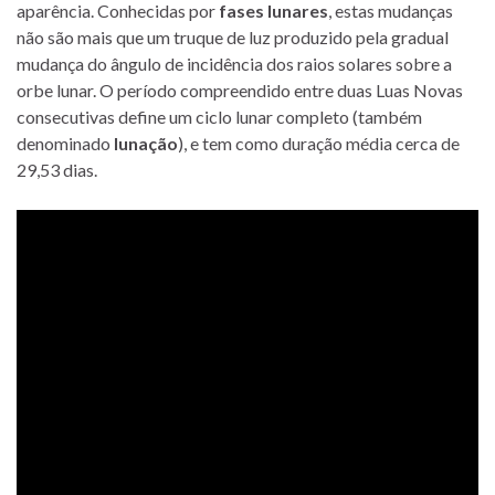
aparência. Conhecidas por
fases lunares
, estas mudanças
não são mais que um truque de luz produzido pela gradual
mudança do ângulo de incidência dos raios solares sobre a
orbe lunar. O período compreendido entre duas Luas Novas
consecutivas define um ciclo lunar completo (também
denominado
lunação
), e tem como duração média cerca de
29,53 dias.