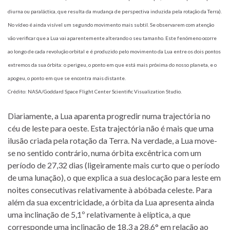
diurna ou paraláctica, que resulta da mudança de perspectiva induzida pela rotação da Terra).
No vídeo é ainda visível um segundo movimento mais subtil. Se observarem com atenção
vão verificar que a Lua vai aparentemente alterando o seu tamanho. Este fenómeno ocorre
ao longo de cada revolução orbital e é produzido pelo movimento da Lua entre os dois pontos
extremos da sua órbita: o perigeu, o ponto em que está mais próxima do nosso planeta, e o
apogeu, o ponto em que se encontra mais distante.
Crédito: NASA/Goddard Space Flight Center Scientific Visualization Studio.
Diariamente, a Lua aparenta progredir numa trajectória no
céu de leste para oeste. Esta trajectória não é mais que uma
ilusão criada pela rotação da Terra. Na verdade, a Lua move-
se no sentido contrário, numa órbita excêntrica com um
período de 27,32 dias (ligeiramente mais curto que o período
de uma lunação), o que explica a sua deslocação para leste em
noites consecutivas relativamente à abóbada celeste. Para
além da sua excentricidade, a órbita da Lua apresenta ainda
uma inclinação de 5,1º relativamente à elíptica, a que
corresponde uma inclinação de 18,3 a 28,6° em relação ao