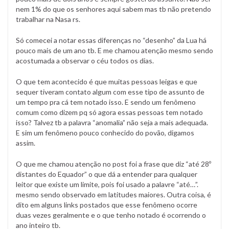
nem 1% do que os senhores aqui sabem mas tb não pretendo
trabalhar na Nasa rs.
Só comecei a notar essas diferenças no “desenho” da Lua há
pouco mais de um ano tb. E me chamou atenção mesmo sendo
acostumada a observar o céu todos os dias.
O que tem acontecido é que muitas pessoas leigas e que
sequer tiveram contato algum com esse tipo de assunto de
um tempo pra cá tem notado isso. E sendo um fenômeno
comum como dizem pq só agora essas pessoas tem notado
isso? Talvez tb a palavra “anomalia” não seja a mais adequada.
E sim um fenômeno pouco conhecido do povão, digamos
assim.
O que me chamou atenção no post foi a frase que diz “até 28º
distantes do Equador” o que dá a entender para qualquer
leitor que existe um limite, pois foi usado a palavre “até…”.
mesmo sendo observado em latitudes maiores. Outra coisa, é
dito em alguns links postados que esse fenômeno ocorre
duas vezes geralmente e o que tenho notado é ocorrendo o
ano inteiro tb.