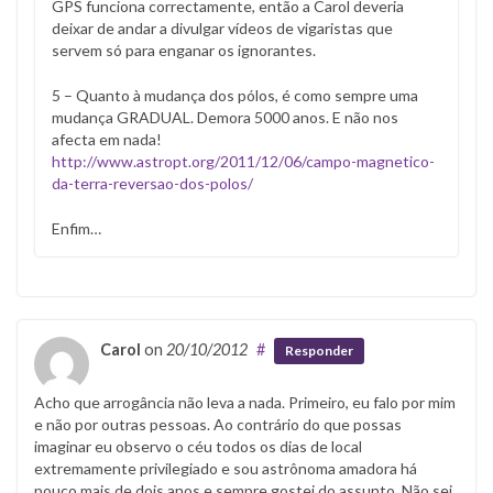
GPS funciona correctamente, então a Carol deveria
deixar de andar a divulgar vídeos de vigaristas que
servem só para enganar os ignorantes.
5 – Quanto à mudança dos pólos, é como sempre uma
mudança GRADUAL. Demora 5000 anos. E não nos
afecta em nada!
http://www.astropt.org/2011/12/06/campo-magnetico-
da-terra-reversao-dos-polos/
Enfim…
Carol
on
20/10/2012
#
Responder
Acho que arrogância não leva a nada. Primeiro, eu falo por mim
e não por outras pessoas. Ao contrário do que possas
imaginar eu observo o céu todos os dias de local
extremamente privilegiado e sou astrônoma amadora há
pouco mais de dois anos e sempre gostei do assunto. Não sei