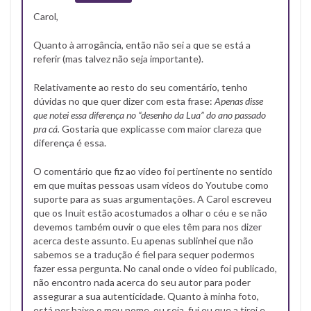
Carol,
Quanto à arrogância, então não sei a que se está a
referir (mas talvez não seja importante).
Relativamente ao resto do seu comentário, tenho
dúvidas no que quer dizer com esta frase:
Apenas disse
que notei essa diferença no “desenho da Lua” do ano passado
pra cá.
Gostaria que explicasse com maior clareza que
diferença é essa.
O comentário que fiz ao vídeo foi pertinente no sentido
em que muitas pessoas usam vídeos do Youtube como
suporte para as suas argumentações. A Carol escreveu
que os Inuit estão acostumados a olhar o céu e se não
devemos também ouvir o que eles têm para nos dizer
acerca deste assunto. Eu apenas sublinhei que não
sabemos se a tradução é fiel para sequer podermos
fazer essa pergunta. No canal onde o vídeo foi publicado,
não encontro nada acerca do seu autor para poder
assegurar a sua autenticidade. Quanto à minha foto,
está por baixo o meu nome, ou seja, fui eu que a tirei e