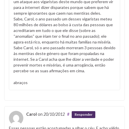
um ataque aos vigaristas deste mundo que preferem vir
para a internet dizer disparates porque sabem que há
sempre ignorantes que caem nas mentiras deles.
Sabe, Carol, o ano passado um desses vigaristas meteu
80 milhões de dólares ao bolso à custa das pessoas que
acreditaram em tudo o que ele disse (sobre as
“anomalias” que iriam ter o final no ano passado); ele
agora está rico, enquanto há muitas famílias na miséria.
Sabe Carol, só o ano passado morreram 3 pessoas devido
às mentiras deste género que foram propaladas na
internet. Se a Carol acha que lhe dizer a verdade e poder
prevenir mortes e misérias, é uma arrogância, então
percebe-se as suas afirmações em cima.
abraços
Carol
on
20/10/2012
#
Responder
Essas pessoas estão acostumadas a olhar o céu. E acho válido