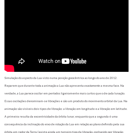
Simulação do aspecto da Lua visto numa posição geocêntrica ao longo do ano de 2012.
Reparem que durante toda a animação a Lua não apresenta
exactamente
a mesma face. Na
verdade, a Lua parece oscilar em períodos ligeiramente mais curtos que o de cada lunação.
Essas oscilações denominam-se librações e são um produto do movimento orbital da Lua. Na
animação são visíveis dois tipos de libração: a libração em longitude e a libração em latitude.
A primeira resulta da excentricidade da órbita lunar, enquanto que a segunda é uma
consequência da inclinação do eixo de rotação da Lua em relação ao plano definido pela sua
órbita em redor da Terra (existe ainda um terceiro tipo de libração, conhecido por libração