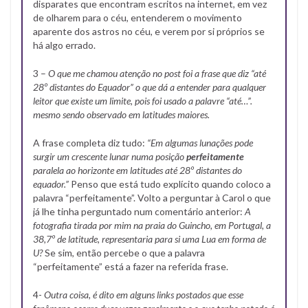
disparates que encontram escritos na internet, em vez
de olharem para o céu, entenderem o movimento
aparente dos astros no céu, e verem por si próprios se
há algo errado.
3 –
O que me chamou atenção no post foi a frase que diz “até
28º distantes do Equador” o que dá a entender para qualquer
leitor que existe um limite, pois foi usado a palavre “até…”.
mesmo sendo observado em latitudes maiores.
A frase completa diz tudo:
“Em algumas lunações pode
surgir um crescente lunar numa posição
perfeitamente
paralela ao horizonte em latitudes até 28º distantes do
equador.”
Penso que está tudo explícito quando coloco a
palavra “perfeitamente”. Volto a perguntar à Carol o que
já lhe tinha perguntado num comentário anterior:
A
fotografia tirada por mim na praia do Guincho, em Portugal, a
38,7º de latitude, representaria para si uma Lua em forma de
U?
Se sim, então percebe o que a palavra
“perfeitamente” está a fazer na referida frase.
4-
Outra coisa, é dito em alguns links postados que esse