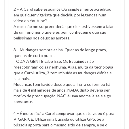
2 – A Carol sabe esquimó? Ou simplesmente acreditou
em qualquer vigarista que decidiu por legendas num
video do Youtube?
A mim não me surpreenderia que eles estivessem a falar
de um fenómeno que eles bem conhecem e que são
belíssimas nos céus: as auroras.
3 – Mudanças sempre as há. Quer as de longo prazo,
quer as de curto prazo.
TODA A GENTE sabe isso. Os Esquimós não
“descobriram” coisa nenhuma. Aliás, muita da tecnologia
que a Carol utiliza, já tem imbuída as mudanças diárias e
sazonais.
Mudanças tem havido desde que a Terra se formou há
mais de 4 mil milhões de anos. NADA disto deveria ser
motivo de preocupação. NÃO é uma anomalia se é algo
constante.
4 – É muito fácil a Carol comprovar que este vídeo é pura
VIGARICE. Utilize uma bússola ou utilize GPS. Se a
bússola aponta para o mesmo sítio de sempre, e se o