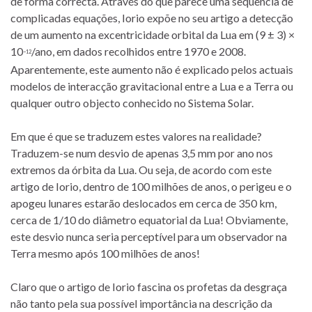
de forma correcta. Através do que parece uma sequência de
complicadas equações, Iorio expõe no seu artigo a detecção
de um aumento na excentricidade orbital da Lua em (9 ± 3) ×
10
/ano, em dados recolhidos entre 1970 e 2008.
−12
Aparentemente, este aumento não é explicado pelos actuais
modelos de interacção gravitacional entre a Lua e a Terra ou
qualquer outro objecto conhecido no Sistema Solar.
Em que é que se traduzem estes valores na realidade?
Traduzem-se num desvio de apenas 3,5 mm por ano nos
extremos da órbita da Lua. Ou seja, de acordo com este
artigo de Iorio, dentro de 100 milhões de anos, o perigeu e o
apogeu lunares estarão deslocados em cerca de 350 km,
cerca de 1/10 do diâmetro equatorial da Lua! Obviamente,
este desvio nunca seria perceptível para um observador na
Terra mesmo após 100 milhões de anos!
Claro que o artigo de Iorio fascina os profetas da desgraça
não tanto pela sua possível importância na descrição da