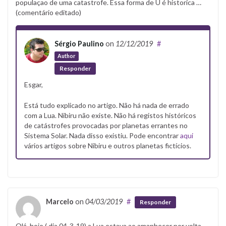
populaçao de uma catastrofe. Essa forma de U é historica …
(comentário editado)
Sérgio Paulino
on
12/12/2019
#
Author
Responder
Esgar,
Está tudo explicado no artigo. Não há nada de errado
com a Lua. Nibiru não existe. Não há registos históricos
de catástrofes provocadas por planetas errantes no
Sistema Solar. Nada disso existiu. Pode encontrar
aqui
vários artigos sobre Nibiru e outros planetas fictícios.
Marcelo
on
04/03/2019
#
Responder
Olá, hoje ( dia 04-3-19) a Lua estava ao amanhecer por volta