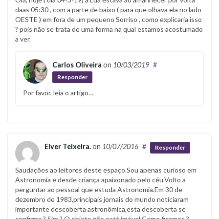
daas 05:30 , com a parte de baixo ( para que olhava ela no lado
OESTE ) em fora de um pequeno Sorriso , como explicaria isso
? pois não se trata de uma forma na qual estamos acostumado
a ver.
Carlos Oliveira
on
10/03/2019
#
Responder
Por favor, leia o artigo…
Elver Teixeira.
on
10/07/2016
#
Responder
Saudações ao leitores deste espaço.Sou apenas curioso em
Astronomia e desde criança apaixonado pelo céu.Volto a
perguntar ao pessoal que estuda Astronomia.Em 30 de
dezembro de 1983,principais jornais do mundo noticiaram
importante descoberta astronômica,esta descoberta se
confirma ? Sim ? O objeto não está imóvel.Como ficamos ?