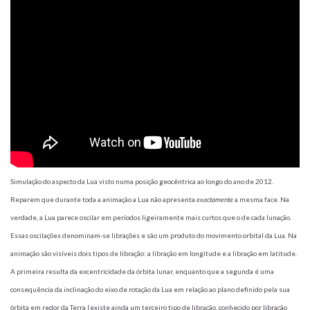
Simulação do aspecto da Lua visto numa posição geocêntrica ao longo do ano de 2012.
Reparem que durante toda a animação a Lua não apresenta
exactamente
a mesma face. Na
verdade, a Lua parece oscilar em períodos ligeiramente mais curtos que o de cada lunação.
Essas oscilações denominam-se librações e são um produto do movimento orbital da Lua. Na
animação são visíveis dois tipos de libração: a libração em longitude e a libração em latitude.
A primeira resulta da excentricidade da órbita lunar, enquanto que a segunda é uma
consequência da inclinação do eixo de rotação da Lua em relação ao plano definido pela sua
órbita em redor da Terra (existe ainda um terceiro tipo de libração, conhecido por libração