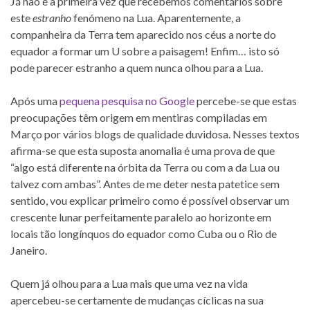
Já não é a primeira vez que recebemos comentários sobre
este
estranho
fenómeno na Lua. Aparentemente, a
companheira da Terra tem aparecido nos céus a norte do
equador a formar um U sobre a paisagem! Enfim… isto só
pode parecer estranho a quem nunca olhou para a Lua.
Após uma
pequena pesquisa no Google
percebe-se que estas
preocupações têm origem em mentiras compiladas em
Março por vários blogs de qualidade duvidosa. Nesses textos
afirma-se que esta suposta anomalia é uma prova de que
“algo está diferente na órbita da Terra ou com a da Lua ou
talvez com ambas”. Antes de me deter nesta patetice sem
sentido, vou explicar primeiro como é possível observar um
crescente lunar perfeitamente paralelo ao horizonte em
locais tão longínquos do equador como Cuba ou o Rio de
Janeiro.
Quem já olhou para a Lua mais que uma vez na vida
apercebeu-se certamente de mudanças cíclicas na sua