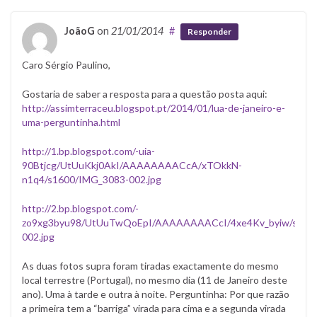
JoãoG
on
21/01/2014
#
Responder
Caro Sérgio Paulino,
Gostaria de saber a resposta para a questão posta aqui:
http://assimterraceu.blogspot.pt/2014/01/lua-de-janeiro-e-
uma-perguntinha.html
http://1.bp.blogspot.com/-uia-
90Btjcg/UtUuKkj0AkI/AAAAAAAACcA/xTOkkN-
n1q4/s1600/IMG_3083-002.jpg
http://2.bp.blogspot.com/-
zo9xg3byu98/UtUuTwQoEpI/AAAAAAAACcI/4xe4Kv_byiw/s160
002.jpg
As duas fotos supra foram tiradas exactamente do mesmo
local terrestre (Portugal), no mesmo dia (11 de Janeiro deste
ano). Uma à tarde e outra à noite. Perguntinha: Por que razão
a primeira tem a “barriga” virada para cima e a segunda virada