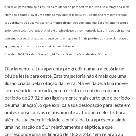
diurna ou paraláctica, que resulta da mudança de perspectiva induzida pela rotação da Terra).
No vídeo é ainda visível um segundo movimento mais subtil. Se observarem com atenção
vão verificar que a Lua vai aparentemente alterando o seu tamanho. Este fenómeno ocorre
ao longo de cada revolução orbital e é produzido pelo movimento da Lua entre os dois pontos
extremos da sua órbita: o perigeu, o ponto em que está mais próxima do nosso planeta, e o
apogeu, o ponto em que se encontra mais distante.
Crédito: NASA/Goddard Space Flight Center Scientific Visualization Studio.
Diariamente, a Lua aparenta progredir numa trajectória no
céu de leste para oeste. Esta trajectória não é mais que uma
ilusão criada pela rotação da Terra. Na verdade, a Lua move-
se no sentido contrário, numa órbita excêntrica com um
período de 27,32 dias (ligeiramente mais curto que o período
de uma lunação), o que explica a sua deslocação para leste em
noites consecutivas relativamente à abóbada celeste. Para
além da sua excentricidade, a órbita da Lua apresenta ainda
uma inclinação de 5,1º relativamente à elíptica, a que
corresponde uma inclinação de 18,3 a 28,6° em relação ao