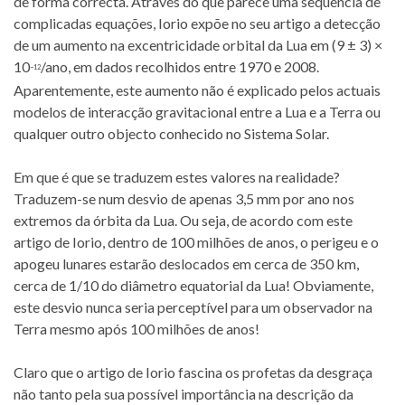
de forma correcta. Através do que parece uma sequência de
complicadas equações, Iorio expõe no seu artigo a detecção
de um aumento na excentricidade orbital da Lua em (9 ± 3) ×
10
/ano, em dados recolhidos entre 1970 e 2008.
−12
Aparentemente, este aumento não é explicado pelos actuais
modelos de interacção gravitacional entre a Lua e a Terra ou
qualquer outro objecto conhecido no Sistema Solar.
Em que é que se traduzem estes valores na realidade?
Traduzem-se num desvio de apenas 3,5 mm por ano nos
extremos da órbita da Lua. Ou seja, de acordo com este
artigo de Iorio, dentro de 100 milhões de anos, o perigeu e o
apogeu lunares estarão deslocados em cerca de 350 km,
cerca de 1/10 do diâmetro equatorial da Lua! Obviamente,
este desvio nunca seria perceptível para um observador na
Terra mesmo após 100 milhões de anos!
Claro que o artigo de Iorio fascina os profetas da desgraça
não tanto pela sua possível importância na descrição da