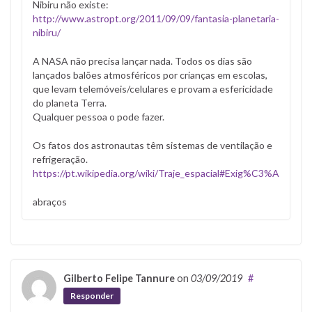
Nibiru não existe:
http://www.astropt.org/2011/09/09/fantasia-planetaria-
nibiru/
A NASA não precisa lançar nada. Todos os dias são
lançados balões atmosféricos por crianças em escolas,
que levam telemóveis/celulares e provam a esfericidade
do planeta Terra.
Qualquer pessoa o pode fazer.
Os fatos dos astronautas têm sistemas de ventilação e
refrigeração.
https://pt.wikipedia.org/wiki/Traje_espacial#Exig%C3%AAnci
abraços
Gilberto Felipe Tannure
on
03/09/2019
#
Responder