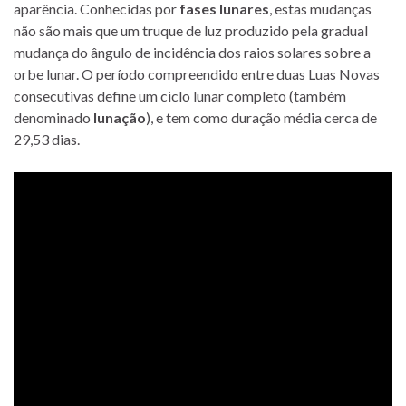
aparência. Conhecidas por
fases lunares
, estas mudanças
não são mais que um truque de luz produzido pela gradual
mudança do ângulo de incidência dos raios solares sobre a
orbe lunar. O período compreendido entre duas Luas Novas
consecutivas define um ciclo lunar completo (também
denominado
lunação
), e tem como duração média cerca de
29,53 dias.