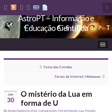
Tog
sea
AstroPT – Informação e
Search for:
for
Educação Científica
Togg
navig
Festa das Estrelas
Farsas da Internet: Hideaway
O mistério da Lua em
JUN
30
forma de U
By
Sérgio Paulino
in
2012
,
Conspirações
,
Fim do Mundo
,
Lua
,
Pseudo-