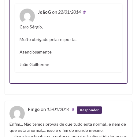
JoãoG
on
22/01/2014
#
Caro Sérgio,
Muito obrigado pela resposta.
Atenciosamente,
João Guilherme
Pingo
on
15/01/2014
#
Responder
Enfim,.. Não temos provas de que tudo esta normal,. e nem de
que esta anormal,… isso é o fim do mundo mesmo,
….shaushaushuahsua,. confesso que é mto divertido ler esses