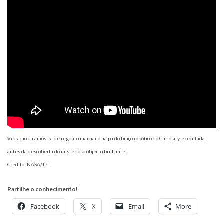
Vibração da amostra de regolito marciano na pá do braço robótico do Curiosity, executada
antes da descoberta do misterioso objecto brilhante.
Crédito: NASA/JPL.
Partilhe o conhecimento!
Facebook
X
Email
More