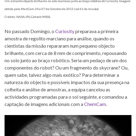
Um estranho objecto brilhante no solo marciano junto ao braço robótico do Curiosity. Imagem
obtida pela MastCam-34 a 07 de Outubro de 2012 (sol 61 da missão).
Crédito: NASA/JPL-Caltech/MSSS.
No passado Domingo, o
Curiosity
preparava a primeira
amostra de regolito marciano para análise, quando os
cientistas da missão repararam num pequeno objecto
brilhante, com cerca de 8 mm de comprimento, repousando
no solo junto ao braço robótico. Seria um pedaço de um dos
componentes do robot? Ou um fragmento do skycrane? Ou,
quem sabe, talvez algo mais exótico? Para determinar a
natureza do objecto e possíveis impactos da sua presença na
colheita e análise de amostras, a equipa cancelou as
actividades programadas para o sol seguinte, e comandou a
captação de imagens adicionais com a
ChemCam
.