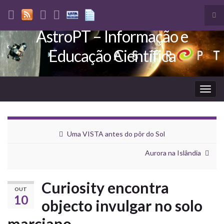
Tog
sea
AstroPT – Informação e
Search for:
for
Educação Científica
Togg
navig
Uma VISTA antes do pôr do Sol
Aurora na Islândia
Curiosity encontra
OUT
10
objecto invulgar no solo
marciano