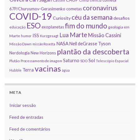
Cassini
China
ciência
coronavirus
67P/Churyumov-Gerasimenko
cometas
COVID-19
céu da semana
Curiosity
desafios
ESO
fim do mundo
exoplanetas
educação
geologia em
Marte
Lua
Missão Cassini
ISS
Marte
humor
Kurzgesagt
NASA
Neil deGrasse Tyson
Missão Dawn
missão Rosetta
plantão da descoberta
Nerdologia
New Horizons
Sol
Saturno
Plutão
Processamento de imagem
SDO
Telescópio Espacial
vacinas
Terra
Hubble
água
META
Iniciar sessão
Feed de entradas
Feed de comentários