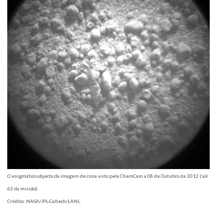
O enigmático objecto da imagem de cima visto pela ChemCam a 08 de Outubro de 2012 (sol
62 da missão).
Crédito: NASA/JPL-Caltech/LANL.