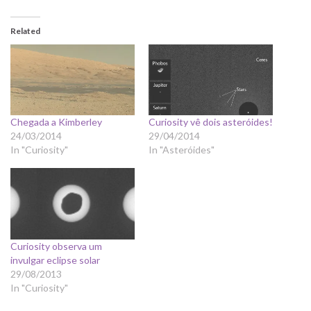
Related
Chegada a Kimberley
Curiosity vê dois asteróides!
24/03/2014
29/04/2014
In "Curiosity"
In "Asteróides"
Curiosity observa um
invulgar eclipse solar
29/08/2013
In "Curiosity"