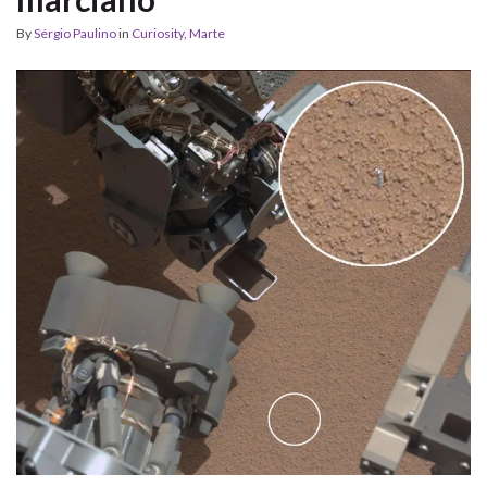
By
Sérgio Paulino
in
Curiosity
,
Marte