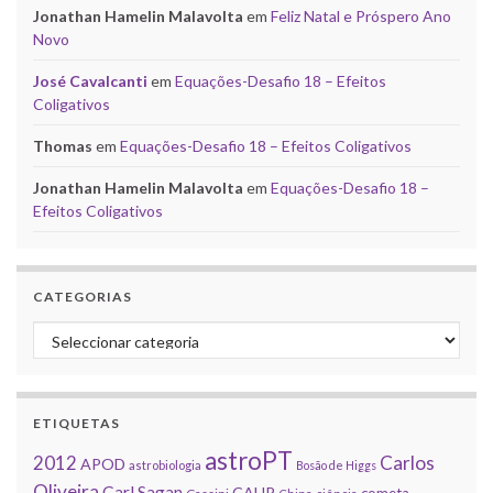
Jonathan Hamelin Malavolta
em
Feliz Natal e Próspero Ano
Novo
José Cavalcanti
em
Equações-Desafio 18 – Efeitos
Coligativos
Thomas
em
Equações-Desafio 18 – Efeitos Coligativos
Jonathan Hamelin Malavolta
em
Equações-Desafio 18 –
Efeitos Coligativos
CATEGORIAS
Categorias
ETIQUETAS
astroPT
2012
Carlos
APOD
astrobiologia
Bosão de Higgs
Oliveira
Carl Sagan
CAUP
cometa