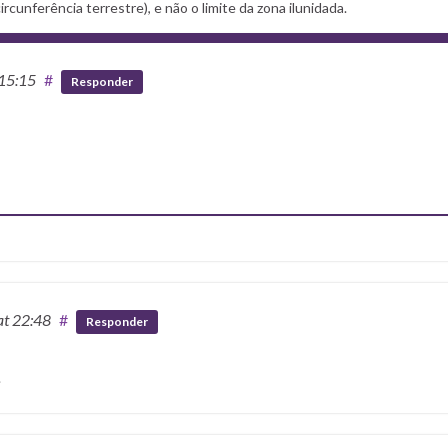
ircunferência terrestre), e não o limite da zona ilunidada.
 15:15
#
Responder
at 22:48
#
Responder
.