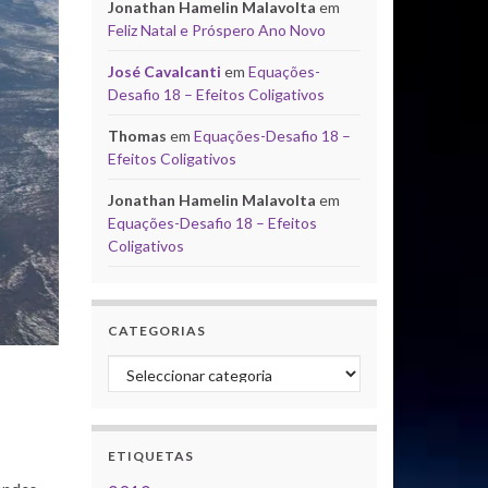
Jonathan Hamelin Malavolta
em
Feliz Natal e Próspero Ano Novo
José Cavalcanti
em
Equações-
Desafio 18 – Efeitos Coligativos
Thomas
em
Equações-Desafio 18 –
Efeitos Coligativos
Jonathan Hamelin Malavolta
em
Equações-Desafio 18 – Efeitos
Coligativos
CATEGORIAS
Categorias
ETIQUETAS