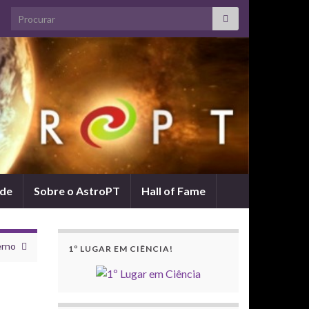
Search for:
ade
Sobre o AstroPT
Hall of Fame
erno
1º LUGAR EM CIÊNCIA!
a