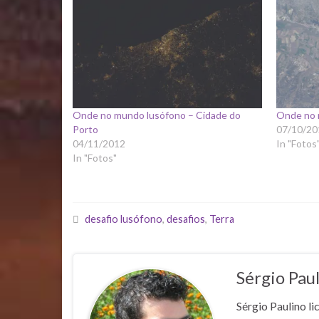
Onde no mundo lusófono – Cidade do
Onde no 
Porto
07/10/20
04/11/2012
In "Fotos
In "Fotos"
desafio lusófono
,
desafios
,
Terra
Sérgio Pau
Sérgio Paulino li