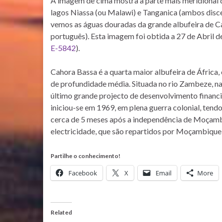
A imagem de cima mostra a parte mais meridional d
lagos Niassa (ou Malawi) e Tanganica (ambos discer
vemos as águas douradas da grande albufeira de C
português). Esta imagem foi obtida a 27 de Abril d
E-5842
).
Cahora Bassa é a quarta maior albufeira de África
de profundidade média. Situada no rio Zambeze, na
último grande projecto de desenvolvimento financi
iniciou-se em 1969, em plena guerra colonial, te
cerca de 5 meses após a independência de Moçamb
electricidade, que são repartidos por Moçambique,
Partilhe o conhecimento!
Facebook
X
Email
More
Related