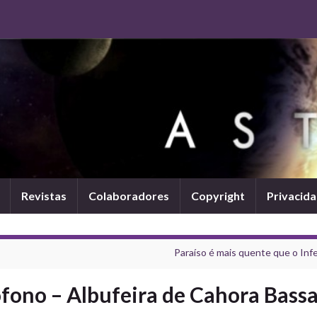
Revistas
Colaboradores
Copyright
Privacid
Paraíso é mais quente que o Inf
ono – Albufeira de Cahora Bass