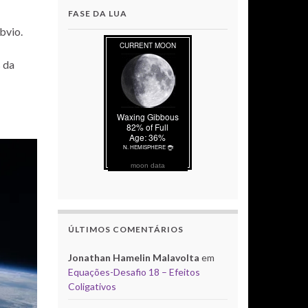
FASE DA LUA
bvio.
s da
moon data
ÚLTIMOS COMENTÁRIOS
Jonathan Hamelin Malavolta
em
Equações-Desafio 18 – Efeitos
Coligativos