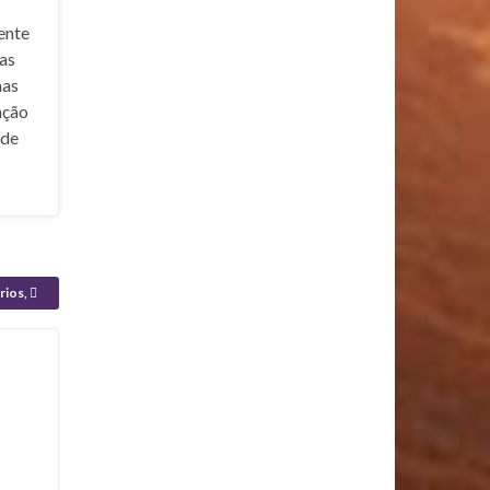
ente
nas
mas
ação
ade
rios,