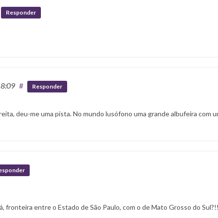
Responder
18:09
#
Responder
à direita, deu-me uma pista. No mundo lusófono uma grande albufeira com 
esponder
á, fronteira entre o Estado de São Paulo, com o de Mato Grosso do Sul?!