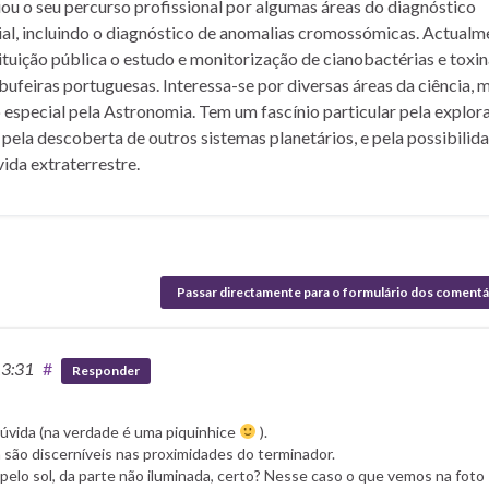
iou o seu percurso profissional por algumas áreas do diagnóstico
rial, incluindo o diagnóstico de anomalias cromossómicas. Actualm
ituição pública o estudo e monitorização de cianobactérias e toxi
bufeiras portuguesas. Interessa-se por diversas áreas da ciência, 
 especial pela Astronomia. Tem um fascínio particular pela explor
 pela descoberta de outros sistemas planetários, e pela possibilid
vida extraterrestre.
Passar directamente para o formulário dos comentá
13:31
#
Responder
úvida (na verdade é uma piquinhice
).
são discerníveis nas proximidades do terminador.
 pelo sol, da parte não iluminada, certo? Nesse caso o que vemos na foto