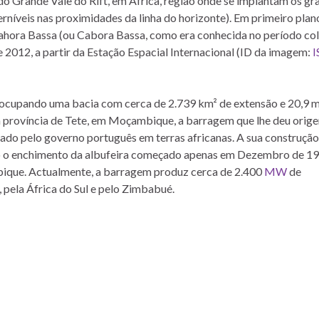
o Grande Vale do Rift, em África, região onde se implantam os gr
níveis nas proximidades da linha do horizonte). Em primeiro plan
ahora Bassa (ou Cabora Bassa, como era conhecida no período col
e 2012, a partir da Estação Espacial Internacional (ID da imagem:
I
, ocupando uma bacia com cerca de 2.739 km² de extensão e 20,9 
 província de Tete, em Moçambique, a barragem que lhe deu orige
ado pelo governo português em terras africanas. A sua construção
ndo o enchimento da albufeira começado apenas em Dezembro de 19
ique. Actualmente, a barragem produz cerca de 2.400
MW
de
 pela África do Sul e pelo Zimbabué.