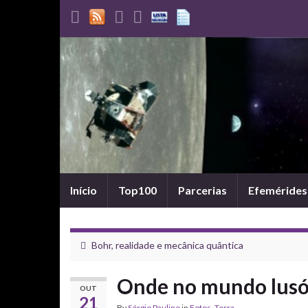
Início
Top100
Parcerias
Efemérides
Bohr, realidade e mecânica quântica
Onde no mundo lusóf
OUT
21
By
Sérgio Paulino
in
Fotos
,
Terra