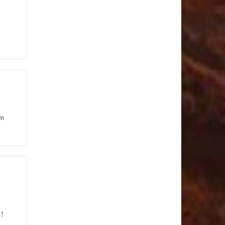
um
!!