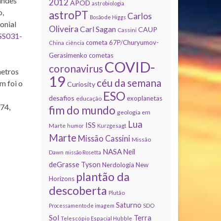
andes
2012
APOD
astrobiologia
o,
astroPT
Carlos
Bosão de Higgs
onial
Oliveira
Carl Sagan
CAUP
Cassini
SS031-
cometa 67P/Churyumov-
China
ciência
Gerasimenko
cometas
COVID-
coronavirus
metros
19
céu da semana
m foi o
Curiosity
ESO
desafios
exoplanetas
educação
74,
fim do mundo
geologia em
Lua
ISS
Marte
humor
Kurzgesagt
Marte
Missão Cassini
Missão
NASA
Neil
Dawn
missão Rosetta
deGrasse Tyson
Nerdologia
New
plantão da
Horizons
descoberta
Plutão
Saturno
Processamento de imagem
SDO
Sol
Terra
Telescópio Espacial Hubble