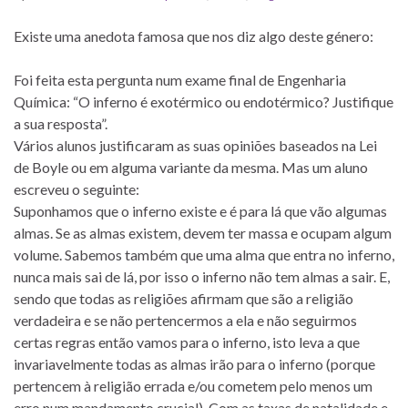
Existe uma anedota famosa que nos diz algo deste género:
Foi feita esta pergunta num exame final de Engenharia
Química: “O inferno é exotérmico ou endotérmico? Justifique
a sua resposta”.
Vários alunos justificaram as suas opiniões baseados na Lei
de Boyle ou em alguma variante da mesma. Mas um aluno
escreveu o seguinte:
Suponhamos que o inferno existe e é para lá que vão algumas
almas. Se as almas existem, devem ter massa e ocupam algum
volume. Sabemos também que uma alma que entra no inferno,
nunca mais sai de lá, por isso o inferno não tem almas a sair. E,
sendo que todas as religiões afirmam que são a religião
verdadeira e se não pertencermos a ela e não seguirmos
certas regras então vamos para o inferno, isto leva a que
invariavelmente todas as almas irão para o inferno (porque
pertencem à religião errada e/ou cometem pelo menos um
erro num mandamento crucial). Com as taxas de natalidade e