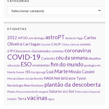
CATEGORIAS
Categorias
ETIQUETAS
astroPT
2012
Carlos
APOD
astrobiologia
Bosão de Higgs
Oliveira
Carl Sagan
CAUP
cometa
Cassini
China
ciência
coronavirus
67P/Churyumov-Gerasimenko
cometas
COVID-19
céu da semana
Curiosity
desafios
ESO
fim do mundo
exoplanetas
educação
geologia em
Marte
Lua
Missão Cassini
ISS
Marte
humor
Kurzgesagt
NASA
Neil deGrasse Tyson
Missão Dawn
missão Rosetta
plantão da descoberta
Nerdologia
New Horizons
Sol
Saturno
Plutão
Processamento de imagem
SDO
Telescópio Espacial
vacinas
Terra
Hubble
água