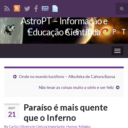
Tog
sear
AstroPT – Informação e
Search for:
for
Educação Científica
Togg
navig
Onde no mundo lusófono – Albufeira de Cahora Bassa
Não levar as coisas muito a sério e ser feliz
Paraíso é mais quente
OUT
21
que o Inferno
By
Carlos Oliveira
in
Ciência Importante
,
Humor
,
Religião