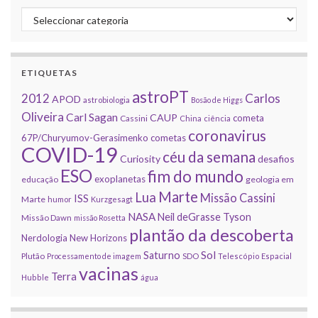
Categorias
ETIQUETAS
astroPT
2012
Carlos
APOD
astrobiologia
Bosão de Higgs
Oliveira
Carl Sagan
CAUP
cometa
Cassini
China
ciência
coronavirus
67P/Churyumov-Gerasimenko
cometas
COVID-19
céu da semana
Curiosity
desafios
ESO
fim do mundo
exoplanetas
educação
geologia em
Marte
Lua
Missão Cassini
ISS
Marte
humor
Kurzgesagt
NASA
Neil deGrasse Tyson
Missão Dawn
missão Rosetta
plantão da descoberta
Nerdologia
New Horizons
Sol
Saturno
Plutão
Processamento de imagem
SDO
Telescópio Espacial
vacinas
Terra
Hubble
água