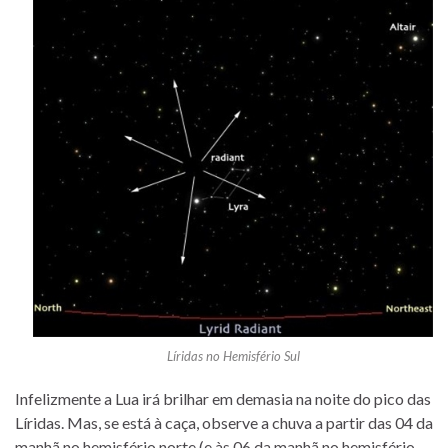
Líridas no Hemisfério Sul
Infelizmente a Lua irá brilhar em demasia na noite do pico das
Líridas. Mas, se está à caça, observe a chuva a partir das 04 da
manhã no hemisfério norte (e às 06 da manhã no hemisfério