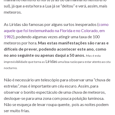
sul), já que a esta hora a Lua já se “deitou” e verá, assim, mais
meteoros.
As Líridas são famosas por alguns surtos inesperados (
como
aquele que foi testemunhado na Florida e no Colorado, em
1982
), podendo algumas vezes atingir uma taxa de 100
meteoros por hora.
Mas estas manifestações são raras e
difíceis de prever, podendo acontecer este ano, como
no ano seguinte ou apenas daqui a 50 anos.
Mas é esta
Líridas
imprevisibilidade que torna as
uma boa razão para estar atento ao céu
nocturno.
Não é necessário um telescópio para observar uma “chuva de
estrelas”, mas é importante um céu escuro. Assim, para
observar o bonito espectáculo de uma chuva de meteoros,
desloque-se para uma zona com pouca poluição luminosa.
Não se esqueça de levar roupa quente, pois as noites podem
ser muito frias.