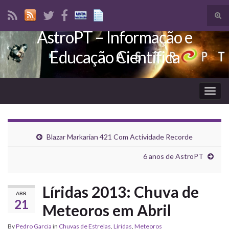
Tog
sear
AstroPT – Informação e
Search for:
for
Educação Científica
Togg
navig
Blazar Markarian 421 Com Actividade Recorde
6 anos de AstroPT
Líridas 2013: Chuva de
ABR
21
Meteoros em Abril
By
Pedro Garcia
in
Chuvas de Estrelas
,
Líridas
,
Meteoros