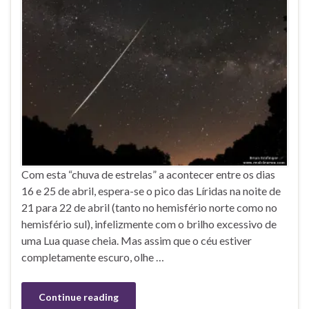
Com esta “chuva de estrelas” a acontecer entre os dias
16 e 25 de abril, espera-se o pico das Líridas na noite de
21 para 22 de abril (tanto no hemisfério norte como no
hemisfério sul), infelizmente com o brilho excessivo de
uma Lua quase cheia. Mas assim que o céu estiver
completamente escuro, olhe …
Continue reading