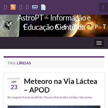
Tog
sea
AstroPT – Informação e
Search for:
for
Educação Científica
Togg
navig
TAG:
LÍRIDAS
Meteoro na Via Láctea
ABR
23
– APOD
By
Joaquim Farias
in
APOD
,
Chuvas de Estrelas
,
Líridas
,
Via Láctea