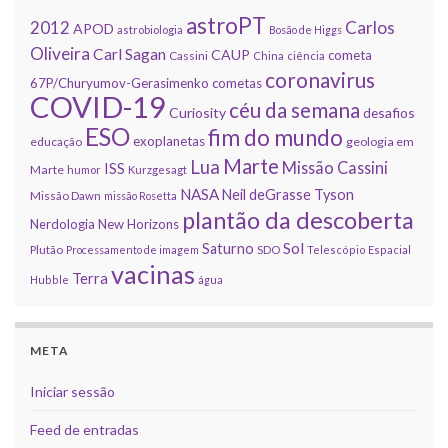
astroPT
2012
Carlos
APOD
astrobiologia
Bosão de Higgs
Oliveira
Carl Sagan
CAUP
cometa
Cassini
China
ciência
coronavirus
67P/Churyumov-Gerasimenko
cometas
COVID-19
céu da semana
Curiosity
desafios
ESO
fim do mundo
exoplanetas
educação
geologia em
Marte
Lua
Missão Cassini
ISS
Marte
humor
Kurzgesagt
NASA
Neil deGrasse Tyson
Missão Dawn
missão Rosetta
plantão da descoberta
Nerdologia
New Horizons
Sol
Saturno
Plutão
Processamento de imagem
SDO
Telescópio Espacial
vacinas
Terra
Hubble
água
META
Iniciar sessão
Feed de entradas