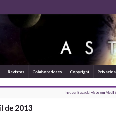
Revistas
Colaboradores
Copyright
Privacid
Invasor Espacial visto em Abell 
il de 2013