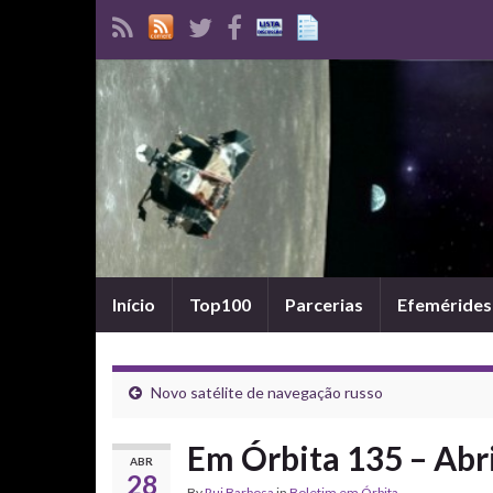
Início
Top100
Parcerias
Efemérides
Novo satélite de navegação russo
Em Órbita 135 – Abr
ABR
28
By
Rui Barbosa
in
Boletim em Órbita