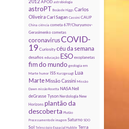
2012
APOD
astrobiologia
astroPT
Carlos
Bosão de Higgs
Oliveira
Carl Sagan
CAUP
Cassini
cometa 67P/Churyumov-
China
ciência
Gerasimenko
cometas
COVID-
coronavirus
19
céu da semana
Curiosity
ESO
desafios
exoplanetas
educação
fim do mundo
geologia em
Lua
ISS
Marte
humor
Kurzgesagt
Marte
Missão Cassini
Missão
NASA
Neil
Dawn
missão Rosetta
deGrasse Tyson
Nerdologia
New
plantão da
Horizons
descoberta
Plutão
Saturno
Processamento de imagem
SDO
Sol
Terra
Telescópio Espacial Hubble