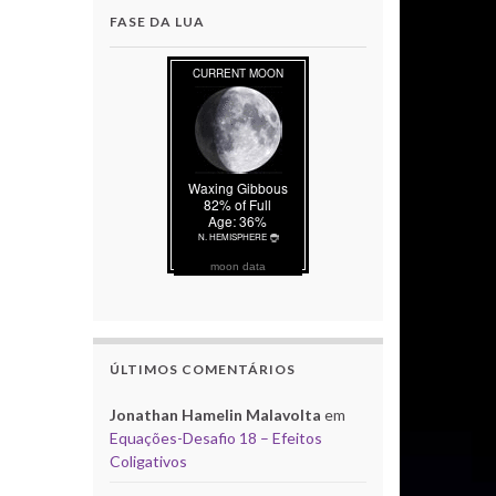
FASE DA LUA
moon data
ÚLTIMOS COMENTÁRIOS
Jonathan Hamelin Malavolta
em
Equações-Desafio 18 – Efeitos
Coligativos