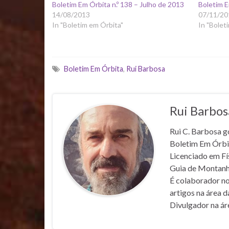
Boletim Em Órbita n.º 138 – Julho de 2013
Boletim 
14/08/2013
07/11/20
In "Boletim em Órbita"
In "Bolet
Boletim Em Órbita
,
Rui Barbosa
Rui Barbos
Rui C. Barbosa g
Boletim Em Órbi
Licenciado em Fí
Guia de Montanh
É colaborador no
artigos na área d
Divulgador na áre