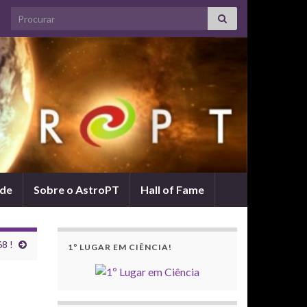
Search for:
ade
Sobre o AstroPT
Hall of Fame
68 !
1º LUGAR EM CIÊNCIA!