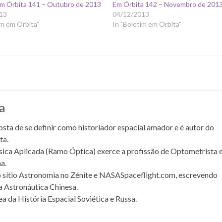
Em Órbita 141 – Outubro de 2013
Em Órbita 142 – Novembro de 201
13
04/12/2013
im em Órbita"
In "Boletim em Órbita"
a
osta de se definir como historiador espacial amador e é autor do
ta.
sica Aplicada (Ramo Óptica) exerce a profissão de Optometrista 
a.
 sítio Astronomia no Zénite e NASASpaceflight.com, escrevendo
a Astronáutica Chinesa.
a da História Espacial Soviética e Russa.