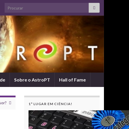
Search for:
ade
Sobre o AstroPT
Hall of Fame
sor?
1º LUGAR EM CIÊNCIA!