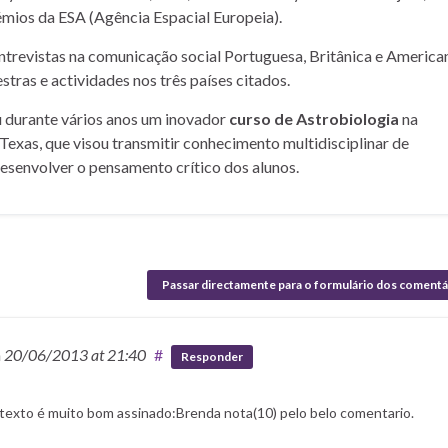
mios da ESA (Agência Espacial Europeia).
entrevistas na comunicação social Portuguesa, Britânica e American
stras e actividades nos três países citados.
u durante vários anos um inovador
curso de Astrobiologia
na
Texas, que visou transmitir conhecimento multidisciplinar de
desenvolver o pensamento crítico dos alunos.
Passar directamente para o formulário dos comentá
n
20/06/2013
at 21:40
#
Responder
 texto é muito bom assinado:Brenda nota(10) pelo belo comentario.