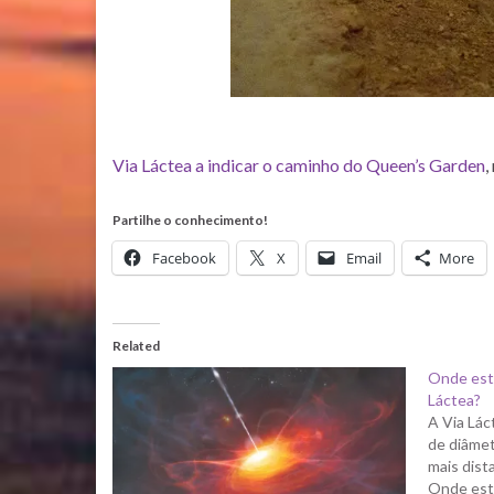
Via Láctea a indicar o caminho do Queen’s Garden
,
Partilhe o conhecimento!
Facebook
X
Email
More
Related
Onde está
Láctea?
A Via Lác
de diâmet
mais dist
Onde está