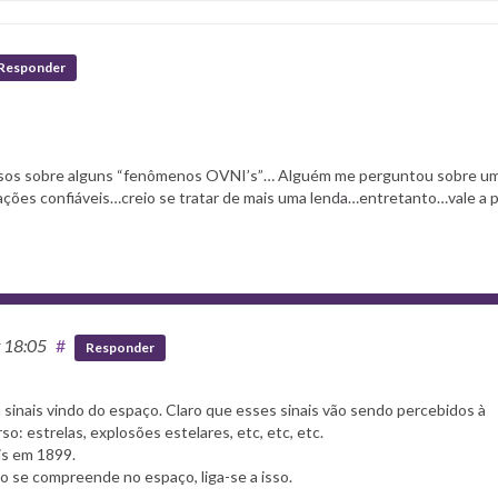
Responder
ursos sobre alguns “fenômenos OVNI’s”… Alguém me perguntou sobre um
mações confiáveis…creio se tratar de mais uma lenda…entretanto…vale a 
t 18:05
#
Responder
sinais vindo do espaço. Claro que esses sinais vão sendo percebidos à
 estrelas, explosões estelares, etc, etc, etc.
is em 1899.
ão se compreende no espaço, liga-se a isso.