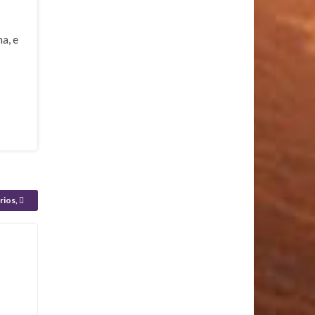
a, e
rios,