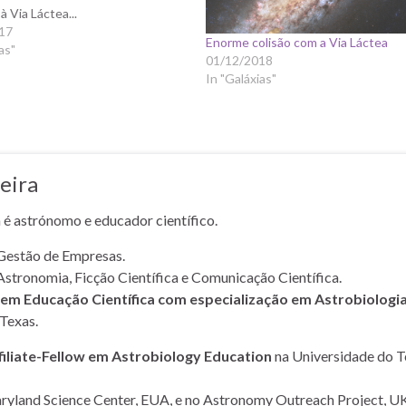
à Via Láctea...
17
Enorme colisão com a Via Láctea
as"
01/12/2018
In "Galáxias"
eira
a é astrónomo e educador científico.
Gestão de Empresas.
Astronomia, Ficção Científica e Comunicação Científica.
m Educação Científica com especialização em Astrobiologi
Texas.
filiate-Fellow em Astrobiology Education
na Universidade do T
yland Science Center, EUA, e no Astronomy Outreach Project, UK