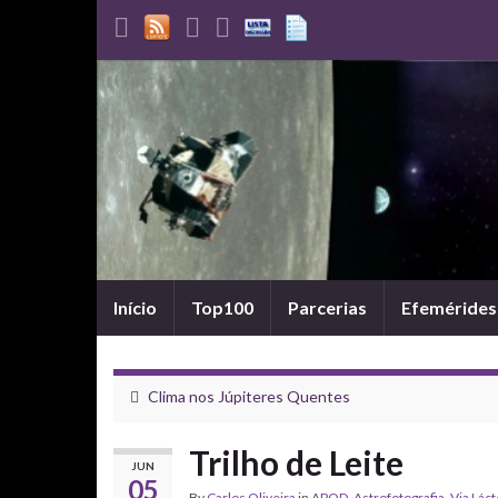
Início
Top100
Parcerias
Efemérides
Clima nos Júpiteres Quentes
Trilho de Leite
JUN
05
By
Carlos Oliveira
in
APOD
,
Astrofotografia
,
Via Lác