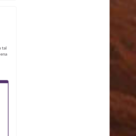
 tal
pena