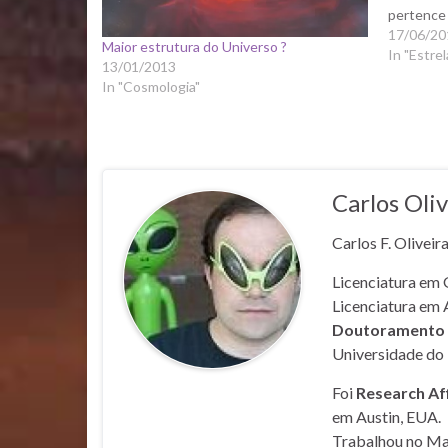
pertence 
17/06/20
Maior estrutura do Universo ?
In "Estrel
13/01/2013
In "Cosmologia"
Carlos Oliv
Carlos F. Oliveir
Licenciatura em 
Licenciatura em 
Doutoramento e
Universidade do 
Foi
Research Af
em Austin, EUA.
Trabalhou no Mar