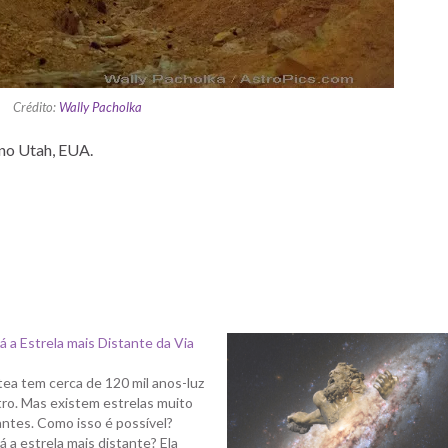
Crédito:
Wally Pacholka
 no Utah, EUA.
 a Estrela mais Distante da Via
tea tem cerca de 120 mil anos-luz
ro. Mas existem estrelas muito
antes. Como isso é possível?
 a estrela mais distante? Ela