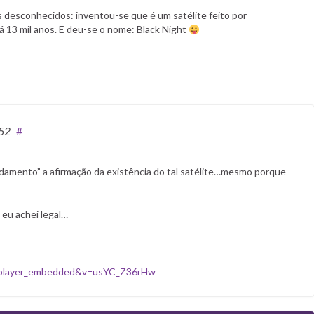
ais desconhecidos: inventou-se que é um satélite feito por
á 13 mil anos. E deu-se o nome: Black Night
:52
#
amento” a afirmação da existência do tal satélite…mesmo porque
 eu achei legal…
=player_embedded&v=usYC_Z36rHw