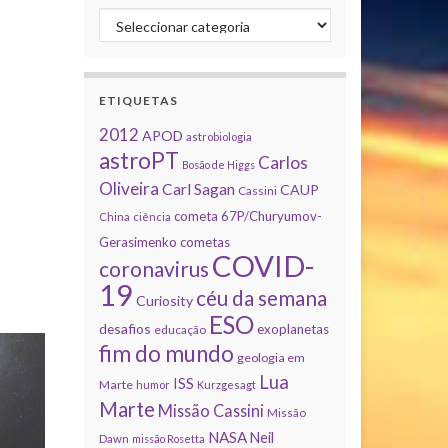
Categorias
ETIQUETAS
2012
APOD
astrobiologia
astroPT
Carlos
Bosão de Higgs
Oliveira
Carl Sagan
CAUP
Cassini
cometa 67P/Churyumov-
China
ciência
Gerasimenko
cometas
COVID-
coronavirus
19
céu da semana
Curiosity
ESO
desafios
exoplanetas
educação
fim do mundo
geologia em
Lua
ISS
Marte
humor
Kurzgesagt
Marte
Missão Cassini
Missão
NASA
Neil
Dawn
missão Rosetta