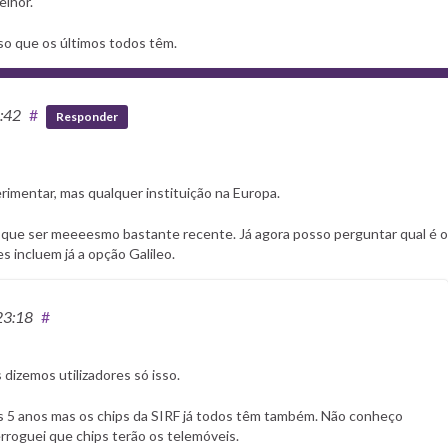
elhor.
so que os últimos todos têm.
8:42
#
Responder
imentar, mas qualquer instituição na Europa.
 que ser meeeesmo bastante recente. Já agora posso perguntar qual é o
s incluem já a opção Galileo.
23:18
#
dizemos utilizadores só isso.
 uns 5 anos mas os chips da SIRF já todos têm também. Não conheço
rroguei que chips terão os telemóveis.