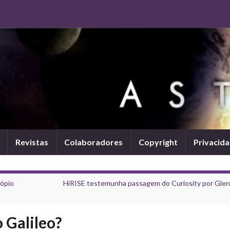
Revistas
Colaboradores
Copyright
Privacid
ópio
HiRISE testemunha passagem do Curiosity por Glen
 Galileo?