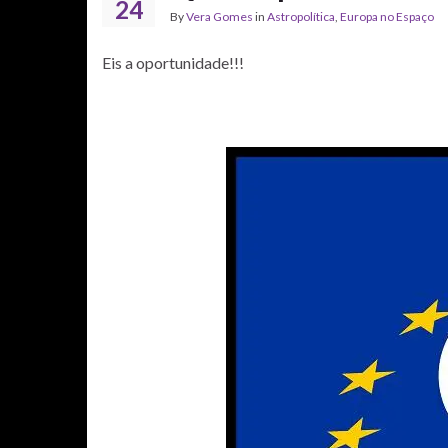
24
By
Vera Gomes
in
Astropolítica
,
Europa no Espaço
Eis a oportunidade!!!