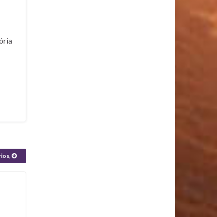
ória
rios,