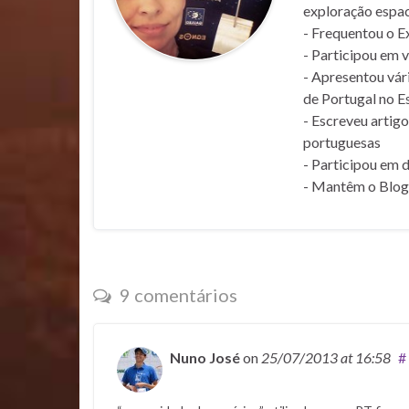
exploração espaci
- Frequentou o E
- Participou em v
- Apresentou vár
de Portugal no E
- Escreveu artigo
portuguesas
- Participou em d
- Mantêm o Blo
9 comentários
Nuno José
on
25/07/2013
at 16:58
#