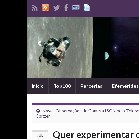
Início
Top100
Parcerias
Efemérides
Novas Observações do Cometa ISON pelo Telesc
Spitzer
Quer experimentar o
JUL