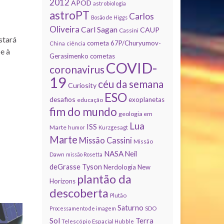
2012
APOD
astrobiologia
astroPT
Carlos
Bosão de Higgs
Oliveira
Carl Sagan
CAUP
Cassini
stará
cometa 67P/Churyumov-
China
ciência
e à
Gerasimenko
cometas
COVID-
coronavirus
19
céu da semana
Curiosity
ESO
desafios
exoplanetas
educação
fim do mundo
geologia em
Lua
ISS
Marte
humor
Kurzgesagt
Marte
Missão Cassini
Missão
NASA
Neil
Dawn
missão Rosetta
deGrasse Tyson
Nerdologia
New
plantão da
Horizons
descoberta
Plutão
Saturno
Processamento de imagem
SDO
Sol
Terra
Telescópio Espacial Hubble