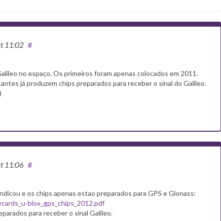
t 11:02
#
 Galileo no espaço. Os primeiros foram apenas colocados em 2011.
antes já produzem chips preparados para receber o sinal do Galileo.
)
t 11:06
#
e indicou e os chips apenas estao preparados para GPS e Glonass:
ecards_u-blox_gps_chips_2012.pdf
eparados para receber o sinal Galileo.