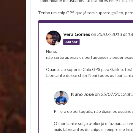
“comunidade de usuários” utilizadores em PT fica m
Tenho um chip GPS que já tem suporte galileo, pen
Vera Gomes
on
25/07/2013
at 1
Author
Nuno,
não serão apenas os portugueses a poder exper
Quanto ao suporte Chip GPS para Galileo, terá
fabricante desse chip? Nem todos os fabricante
Nuno José
on
25/07/2013
at 
PT era de português, não dizemos usuários 
O fabricante suíço u-blox já o faz para aí
mais fabricantes de chips e sempre me inte