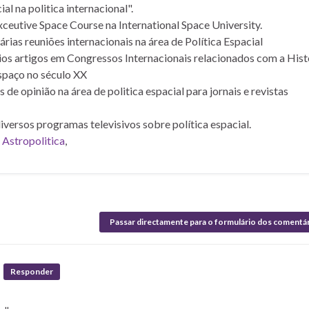
al na politica internacional".
xceutive Space Course na International Space University.
árias reuniões internacionais na área de Política Espacial
ios artigos em Congressos Internacionais relacionados com a Hist
spaço no século XX
s de opinião na área de politica espacial para jornais e revistas
iversos programas televisivos sobre política espacial.
g
Astropolitica
,
Passar directamente para o formulário dos comentá
Responder