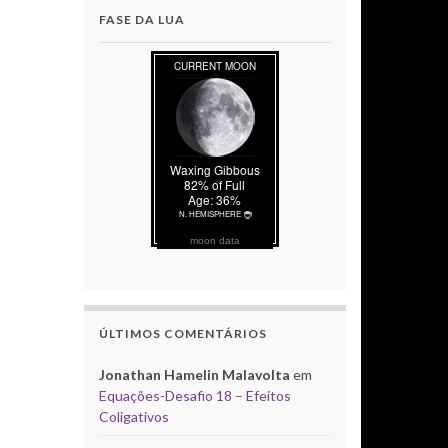
FASE DA LUA
moon data
ÚLTIMOS COMENTÁRIOS
Jonathan Hamelin Malavolta
em
Equações-Desafio 18 – Efeitos
Coligativos