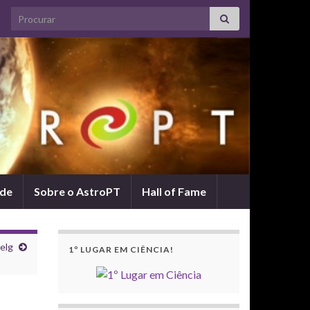
Search for:
ade
Sobre o AstroPT
Hall of Fame
elg
1º LUGAR EM CIÊNCIA!