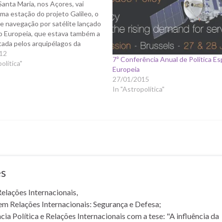
 Santa Maria, nos Açores, vai
ma estação do projeto Galileo, o
e navegação por satélite lançado
o Europeia, que estava também a
tada pelos arquipélagos da
 das Canárias. "A instalação de
12
7ª Conferência Anual de Política Es
Galileo Sensor Station) em
olítica"
Europeia
ia reforça…
27/01/2015
In "Astropolítica"
s
elações Internacionais,
m Relações Internacionais: Segurança e Defesa;
ia Política e Relações Internacionais com a tese: "A influência da