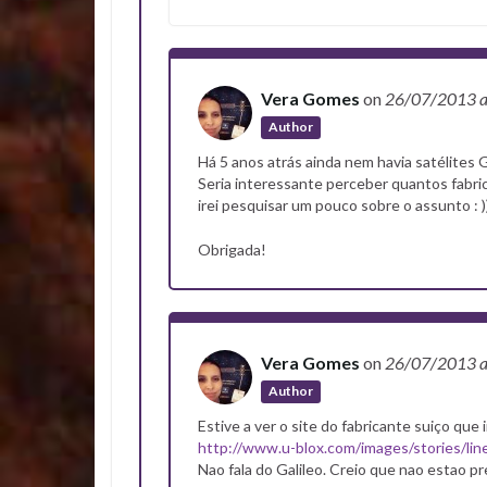
Vera Gomes
on
26/07/2013
a
Author
Há 5 anos atrás ainda nem havia satélites
Seria interessante perceber quantos fabric
irei pesquisar um pouco sobre o assunto : )
Obrigada!
Vera Gomes
on
26/07/2013
a
Author
Estive a ver o site do fabricante suiço qu
http://www.u-blox.com/images/stories/lin
Nao fala do Galileo. Creio que nao estao pr