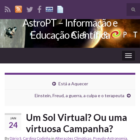
Tog
sear
AstroPT – Informação e
Search for:
for
Educação Científica
Togg
navig
Está a Aquecer
Einstein, Freud, a guerra, a culpa e o terapeuta
Um Sol Virtual? Ou uma
JAN
24
virtuosa Campanha?
By
Dário S. Cardina Codinha
in
Alterações Climáticas
,
Pseudo-Astronomia
,