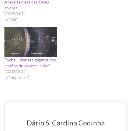
A vida secreta das flares
solares
29/09/2011
In "Sol"
Tyche – planeta gigante nos
confins do sistema solar?
20/02/2011
In "Imprensa"
Dário S. Cardina Codinha