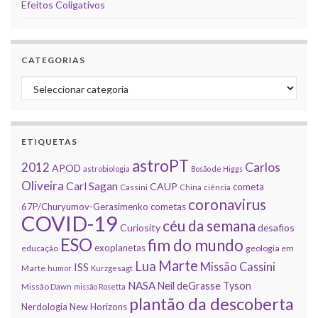
Efeitos Coligativos
CATEGORIAS
Categorias
ETIQUETAS
astroPT
2012
Carlos
APOD
astrobiologia
Bosão de Higgs
Oliveira
Carl Sagan
CAUP
cometa
Cassini
China
ciência
coronavirus
67P/Churyumov-Gerasimenko
cometas
COVID-19
céu da semana
Curiosity
desafios
ESO
fim do mundo
exoplanetas
educação
geologia em
Marte
Lua
Missão Cassini
ISS
Marte
humor
Kurzgesagt
NASA
Neil deGrasse Tyson
Missão Dawn
missão Rosetta
plantão da descoberta
Nerdologia
New Horizons