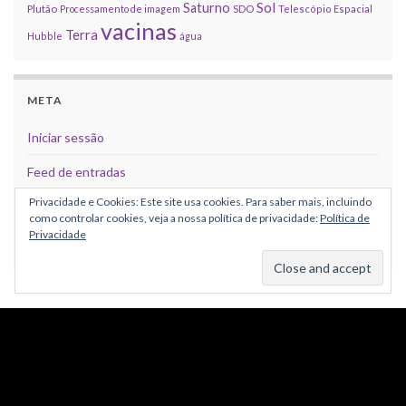
Sol
Saturno
Plutão
Processamento de imagem
SDO
Telescópio Espacial
vacinas
Terra
Hubble
água
META
Iniciar sessão
Feed de entradas
Privacidade e Cookies: Este site usa cookies. Para saber mais, incluindo
Feed de comentários
como controlar cookies, veja a nossa política de privacidade:
Política de
Privacidade
WordPress.org
CRÉDITOS
Grafismos:
Template do tema:
Graphene
, com alterações pelo astroPT