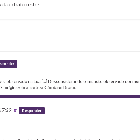
vida extraterrestre.
sponder
 vez observado na Lua […] Desconsiderando o impacto observado por mo
8, originando a cratera Giordano Bruno.
 17:39
#
Responder