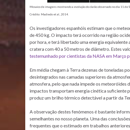
Mosaico de imagens mostrando a evolução do clarão observado no dia 11 de S
Crédito: Madiedo et al., 2014.
Os investigadores espanhóis estimam que o meteor
de 450 kg. O impacto terá ocorrido na região ocid
por hora, e terá libertado uma energia equivalent
cratera com 40 a 50 metros de diâmetro. Estes val
testemunhado por cientistas da NASA em Março 
Em média chegam à Terra dezenas de toneladas por 
desintegrados nas camadas superiores da atmosfera
atmosfera, pelo que nada impede os meteoróides de
impactos transportam energia cinética suficiente 
produz um brilho térmico detectável a partir da Te
A observação destes fenómenos é bastante informa
semelhantes no nosso planeta. Uma das conclusões 
frequentes que o estimado em trabalhos anteriores