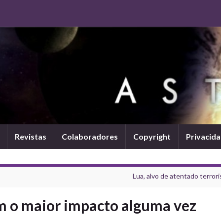
Revistas
Colaboradores
Copyright
Privacid
Lua, alvo de atentado terrori
m o maior impacto alguma vez