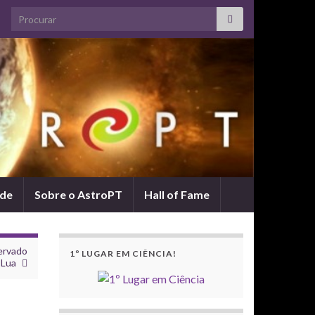
Search for:
ade
Sobre o AstroPT
Hall of Fame
ervado
1º LUGAR EM CIÊNCIA!
 Lua