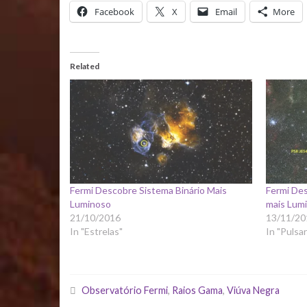
Facebook
X
Email
More
Related
Fermi Descobre Sistema Binário Mais
Fermi De
Luminoso
mais Lum
21/10/2016
13/11/20
In "Estrelas"
In "Pulsa
Observatório Fermi
,
Raios Gama
,
Viúva Negra