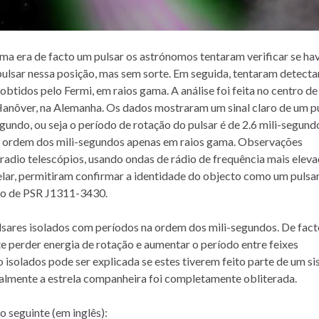
ma era de facto um pulsar os astrónomos tentaram verificar se ha
ulsar nessa posição, mas sem sorte. Em seguida, tentaram detecta
tidos pelo Fermi, em raios gama. A análise foi feita no centro de
Hanôver, na Alemanha. Os dados mostraram um sinal claro de um p
undo, ou seja o período de rotação do pulsar é de 2.6 mili-segundo
a ordem dos mili-segundos apenas em raios gama. Observações
dio telescópios, usando ondas de rádio de frequência mais eleva
elar, permitiram confirmar a identidade do objecto como um pulsa
do de PSR J1311-3430.
ulsares isolados com períodos na ordem dos mili-segundos. De fact
 perder energia de rotação e aumentar o período entre feixes
o isolados pode ser explicada se estes tiverem feito parte de um s
lmente a estrela companheira foi completamente obliterada.
o seguinte (em inglês):