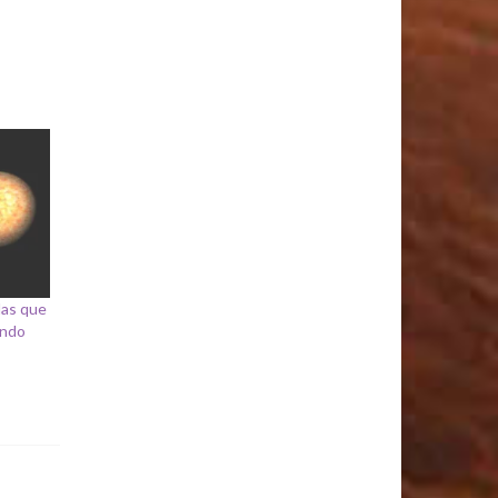
las que
undo