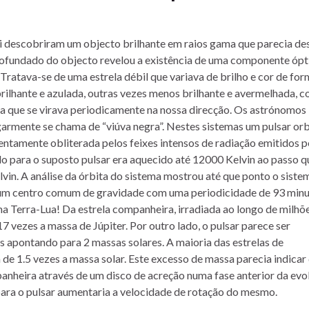
i descobriram um objecto brilhante em raios gama que parecia des
profundado do objecto revelou a existência de uma componente ópt
atava-se de uma estrela débil que variava de brilho e cor de for
rilhante e azulada, outras vezes menos brilhante e avermelhada, 
ia que se virava periodicamente na nossa direcção. Os astrónomos
garmente se chama de “viúva negra”. Nestes sistemas um pulsar orb
entamente obliterada pelos feixes intensos de radiação emitidos p
do para o suposto pulsar era aquecido até 12000 Kelvin ao passo q
vin. A análise da órbita do sistema mostrou até que ponto o siste
e um centro comum de gravidade com uma periodicidade de 93 min
 Terra-Lua! Da estrela companheira, irradiada ao longo de milhõ
7 vezes a massa de Júpiter. Por outro lado, o pulsar parece ser
 apontando para 2 massas solares. A maioria das estrelas de
e 1.5 vezes a massa solar. Este excesso de massa parecia indicar
panheira através de um disco de acreção numa fase anterior da evo
ara o pulsar aumentaria a velocidade de rotação do mesmo.