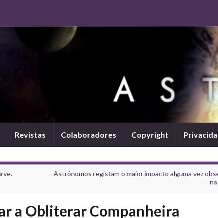
Revistas
Colaboradores
Copyright
Privacid
rve.
Astrónomos registam o maior impacto alguma vez obs
na
ar a Obliterar Companheira