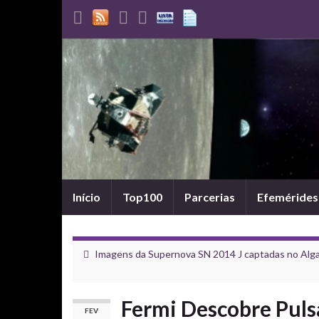
Início
Top100
Parcerias
Efemérides
Imagens da Supernova SN 2014 J captadas no Alga
Fermi Descobre Puls
FEV