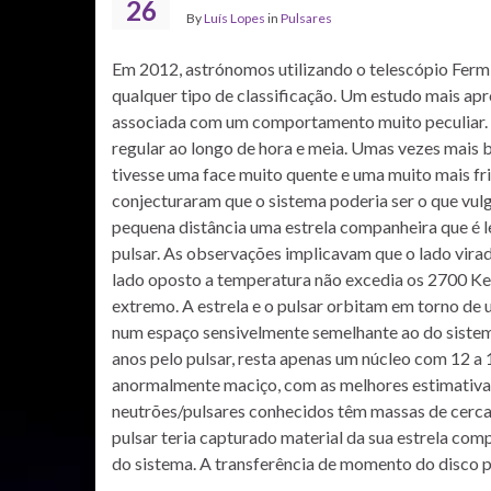
26
By
Luís Lopes
in
Pulsares
Em 2012, astrónomos utilizando o telescópio Ferm
qualquer tipo de classificação. Um estudo mais a
associada com um comportamento muito peculiar. Tr
regular ao longo de hora e meia. Umas vezes mais b
tivesse uma face muito quente e uma muito mais fr
conjecturaram que o sistema poderia ser o que vul
pequena distância uma estrela companheira que é l
pulsar. As observações implicavam que o lado vira
lado oposto a temperatura não excedia os 2700 Kel
extremo. A estrela e o pulsar orbitam em torno d
num espaço sensivelmente semelhante ao do sistema
anos pelo pulsar, resta apenas um núcleo com 12 a 1
anormalmente maciço, com as melhores estimativas
neutrões/pulsares conhecidos têm massas de cerca d
pulsar teria capturado material da sua estrela com
do sistema. A transferência de momento do disco p