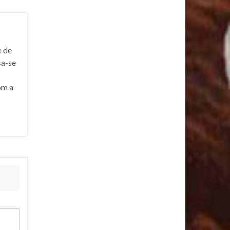
e de
sa-se
om a