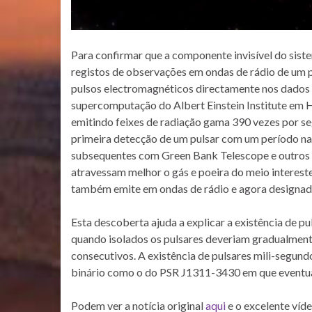
Para confirmar que a componente invisível do siste
registos de observações em ondas de rádio de um p
pulsos electromagnéticos directamente nos dados ob
supercomputação do Albert Einstein Institute em 
emitindo feixes de radiação gama 390 vezes por seg
primeira detecção de um pulsar com um período n
subsequentes com Green Bank Telescope e outros ra
atravessam melhor o gás e poeira do meio interest
também emite em ondas de rádio e agora designa
Esta descoberta ajuda a explicar a existência de p
quando isolados os pulsares deveriam gradualmente
consecutivos. A existência de pulsares mili-segund
binário como o do PSR J1311-3430 em que eventua
Podem ver a notícia original
aqui
e o excelente víde