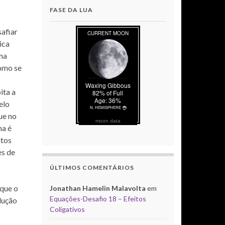
FASE DA LUA
afiar
ica
ma
como se
ita a
elo
ue no
moon data
ma é
utos
es de
ÚLTIMOS COMENTÁRIOS
 que o
Jonathan Hamelin Malavolta
em
Equações-Desafio 18 – Efeitos
lução
Coligativos