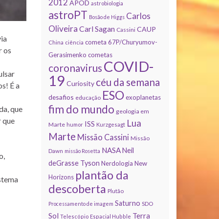
2012
APOD
astrobiologia
astroPT
Carlos
Bosão de Higgs
Oliveira
Carl Sagan
CAUP
Cassini
via
cometa 67P/Churyumov-
China
ciência
r os
Gerasimenko
cometas
COVID-
coronavirus
ulsar
19
céu da semana
Curiosity
s! É a
ESO
desafios
exoplanetas
educação
fim do mundo
da, que
geologia em
r que
Lua
ISS
Marte
humor
Kurzgesagt
Marte
Missão Cassini
Missão
NASA
Neil
Dawn
missão Rosetta
o,
deGrasse Tyson
Nerdologia
New
plantão da
Horizons
istema
descoberta
Plutão
Saturno
Processamento de imagem
SDO
Sol
Terra
Telescópio Espacial Hubble