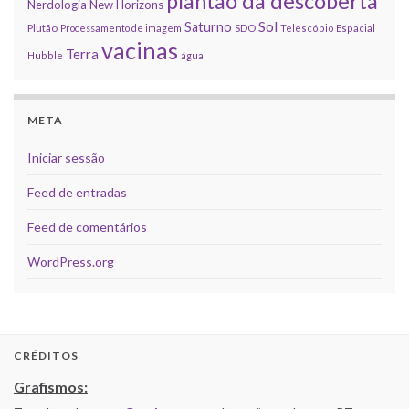
plantão da descoberta
Nerdologia
New Horizons
Sol
Saturno
Plutão
Processamento de imagem
SDO
Telescópio Espacial
vacinas
Terra
Hubble
água
META
Iniciar sessão
Feed de entradas
Feed de comentários
WordPress.org
CRÉDITOS
Grafismos: