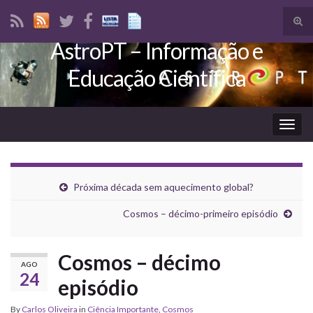
Tog
sear
AstroPT – Informação e
Search for:
for
Educação Científica
Togg
navig
Próxima década sem aquecimento global?
Cosmos – décimo-primeiro episódio
Cosmos – décimo
AGO
24
episódio
By
Carlos Oliveira
in
Ciência Importante
,
Cosmos