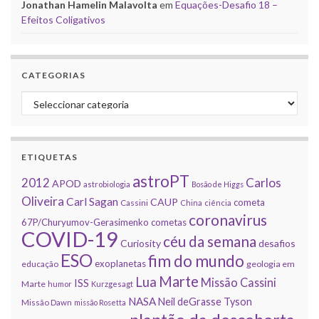
Jonathan Hamelin Malavolta
em
Equações-Desafio 18 –
Efeitos Coligativos
CATEGORIAS
Categorias
ETIQUETAS
astroPT
2012
Carlos
APOD
astrobiologia
Bosão de Higgs
Oliveira
Carl Sagan
CAUP
cometa
Cassini
China
ciência
coronavirus
67P/Churyumov-Gerasimenko
cometas
COVID-19
céu da semana
Curiosity
desafios
ESO
fim do mundo
exoplanetas
educação
geologia em
Marte
Lua
Missão Cassini
ISS
Marte
humor
Kurzgesagt
NASA
Neil deGrasse Tyson
Missão Dawn
missão Rosetta