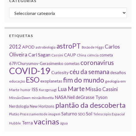
CATEGORIAS
Categorias
ETIQUETAS
astroPT
2012
Carlos
APOD
astrobiologia
Bosão de Higgs
Oliveira
Carl Sagan
CAUP
cometa
Cassini
China
ciência
coronavirus
67P/Churyumov-Gerasimenko
cometas
COVID-19
céu da semana
Curiosity
desafios
ESO
fim do mundo
exoplanetas
educação
geologia em
Marte
Lua
Missão Cassini
ISS
Marte
humor
Kurzgesagt
NASA
Neil deGrasse Tyson
Missão Dawn
missão Rosetta
plantão da descoberta
Nerdologia
New Horizons
Sol
Saturno
Plutão
Processamento de imagem
SDO
Telescópio Espacial
vacinas
Terra
Hubble
água