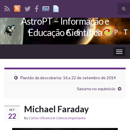
Tog
sear
AstroPT – Informação e
Search for:
for
Educação Científica
Togg
navig
Plantão da descoberta: 16 a 22 de setembro de 2014
Saturno no equinócio
Michael Faraday
SET
22
By
Carlos Oliveira
in
Ciência Importante