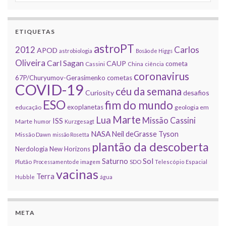
ETIQUETAS
astroPT
2012
Carlos
APOD
astrobiologia
Bosão de Higgs
Oliveira
Carl Sagan
CAUP
cometa
Cassini
China
ciência
coronavirus
67P/Churyumov-Gerasimenko
cometas
COVID-19
céu da semana
Curiosity
desafios
ESO
fim do mundo
exoplanetas
educação
geologia em
Marte
Lua
Missão Cassini
ISS
Marte
humor
Kurzgesagt
NASA
Neil deGrasse Tyson
Missão Dawn
missão Rosetta
plantão da descoberta
Nerdologia
New Horizons
Sol
Saturno
Plutão
Processamento de imagem
SDO
Telescópio Espacial
vacinas
Terra
Hubble
água
META