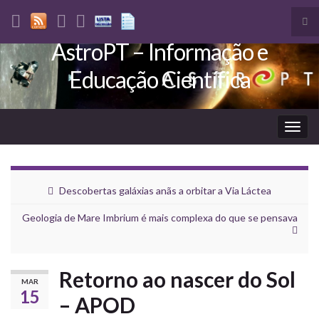
Tog
sea
AstroPT – Informação e
Search for:
for
Educação Científica
Togg
navig
Descobertas galáxias anãs a orbitar a Via Láctea
Geologia de Mare Imbrium é mais complexa do que se pensava
Retorno ao nascer do Sol
MAR
15
– APOD