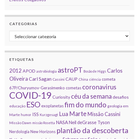
CATEGORIAS
Categorias
ETIQUETAS
astroPT
2012
Carlos
APOD
astrobiologia
Bosão de Higgs
Oliveira
Carl Sagan
CAUP
cometa
Cassini
China
ciência
coronavirus
67P/Churyumov-Gerasimenko
cometas
COVID-19
céu da semana
Curiosity
desafios
ESO
fim do mundo
exoplanetas
educação
geologia em
Marte
Lua
Missão Cassini
ISS
Marte
humor
Kurzgesagt
NASA
Neil deGrasse Tyson
Missão Dawn
missão Rosetta
plantão da descoberta
Nerdologia
New Horizons
Sol