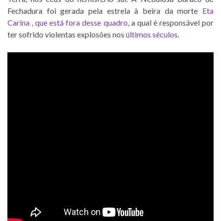
Fechadura foi gerada pela estrela à beira da morte
Eta
Carina
,
que está fora desse quadro
, a qual é responsável por
ter sofrido violentas explosões nos
últimos séculos
.