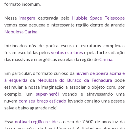
formato incomum.
Nessa
imagem
capturada pelo
Hubble Space Telescope
vemos essa pequena e interessante região dentro da grande
Nebulosa Carina
.
Intrincados nós de poeira escura e estruturas complexas
foram esculpidas pelos
ventos estelares
e pela forte radiação
das massivas e energéticas estrelas da região de
Carina
.
Em particular, o formato curioso da
nuvem de poeira acima e
à esquerda
da
Nebulosa do Buraco da Fechadura
pode
estimular a nossa imaginação a associar o objeto com, por
exemplo, ‘um
super-herói
voando e atravessando uma
nuvem
com seu braço esticado
levando consigo uma pessoa
salva abaixo agarrada nele’
.
Essa
notável região reside
a cerca de 7.500 de anos luz da
Terra, nos céus do hemisfério sul. A Nebulosa Buraco de