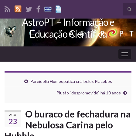
Tog
sear
AstroPT – Informação e
Search for:
for
Educação Científica
Togg
navig
Pareidolia Homeopática cria belos Placebos
Plutão “despromovido” há 10 anos
O buraco de fechadura na
AGO
23
Nebulosa Carina pelo
Hubble