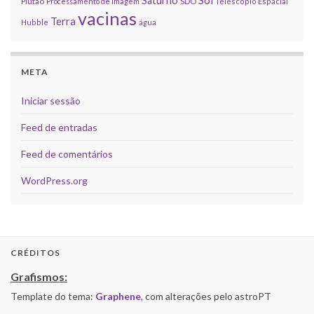
Saturno
Plutão
Processamento de imagem
SDO
Telescópio Espacial
vacinas
Terra
Hubble
água
META
Iniciar sessão
Feed de entradas
Feed de comentários
WordPress.org
CRÉDITOS
Grafismos:
Template do tema:
Graphene
, com alterações pelo astroPT