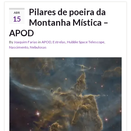
Pilares de poeira da
ABR
15
Montanha Mística –
APOD
By
Joaquim Farias
in
APOD
,
Estrelas
,
Hubble Space Telescope
,
Nascimento
,
Nebulosas