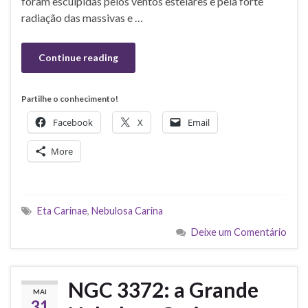
foram esculpidas pelos ventos estelares e pela forte
radiação das massivas e …
Continue reading
Partilhe o conhecimento!
Facebook
X
Email
More
Eta Carinae
,
Nebulosa Carina
Deixe um Comentário
NGC 3372: a Grande
MAI
31