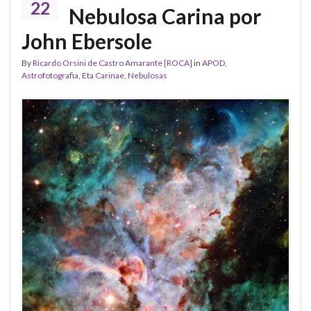
22
Nebulosa Carina por
John Ebersole
By
Ricardo Orsini de Castro Amarante [ROCA]
in
APOD
,
Astrofotografia
,
Eta Carinae
,
Nebulosas