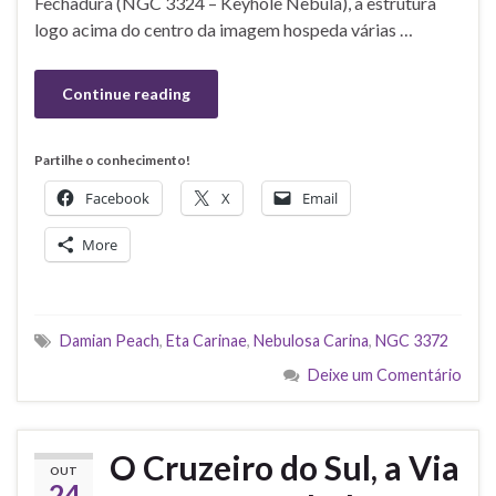
Fechadura (NGC 3324 – Keyhole Nebula), a estrutura
logo acima do centro da imagem hospeda várias …
Continue reading
Partilhe o conhecimento!
Facebook
X
Email
More
Damian Peach
,
Eta Carinae
,
Nebulosa Carina
,
NGC 3372
Deixe um Comentário
O Cruzeiro do Sul, a Via
OUT
24