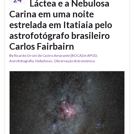
Láctea e a Nebulosa
Carina em uma noite
estrelada em Itatiaia pelo
astrofotógrafo brasileiro
Carlos Fairbairn
By
Ricardo Orsini de Castro Amarante [ROCA]
in
APOD
,
Astrofotografia
,
Nebulosas
,
Observação Astronómica