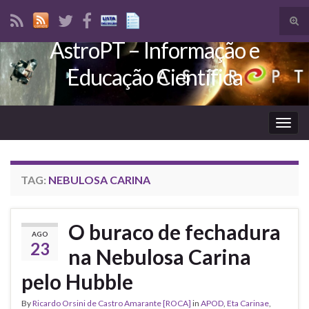
Tog
sear
AstroPT – Informação e
Search for:
for
Educação Científica
Togg
navig
TAG:
NEBULOSA CARINA
O buraco de fechadura
AGO
23
na Nebulosa Carina
pelo Hubble
By
Ricardo Orsini de Castro Amarante [ROCA]
in
APOD
,
Eta Carinae
,