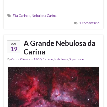
Eta Carinae
,
Nebulosa Carina
1 comentário
A Grande Nebulosa da
OUT
19
Carina
By
Carlos Oliveira
in
APOD
,
Estrelas
,
Nebulosas
,
Supernovas