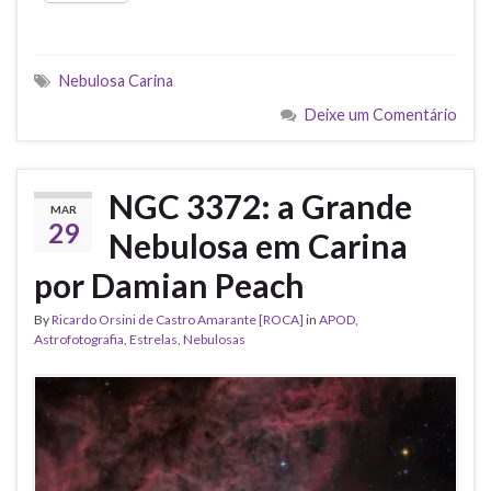
Nebulosa Carina
Deixe um Comentário
NGC 3372: a Grande
MAR
29
Nebulosa em Carina
por Damian Peach
By
Ricardo Orsini de Castro Amarante [ROCA]
in
APOD
,
Astrofotografia
,
Estrelas
,
Nebulosas