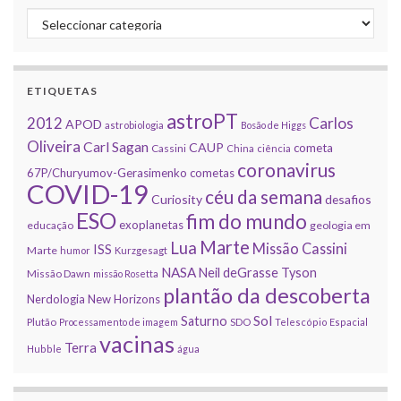
Categorias
ETIQUETAS
astroPT
2012
Carlos
APOD
astrobiologia
Bosão de Higgs
Oliveira
Carl Sagan
CAUP
cometa
Cassini
China
ciência
coronavirus
67P/Churyumov-Gerasimenko
cometas
COVID-19
céu da semana
Curiosity
desafios
ESO
fim do mundo
exoplanetas
educação
geologia em
Marte
Lua
Missão Cassini
ISS
Marte
humor
Kurzgesagt
NASA
Neil deGrasse Tyson
Missão Dawn
missão Rosetta
plantão da descoberta
Nerdologia
New Horizons
Sol
Saturno
Plutão
Processamento de imagem
SDO
Telescópio Espacial
vacinas
Terra
Hubble
água