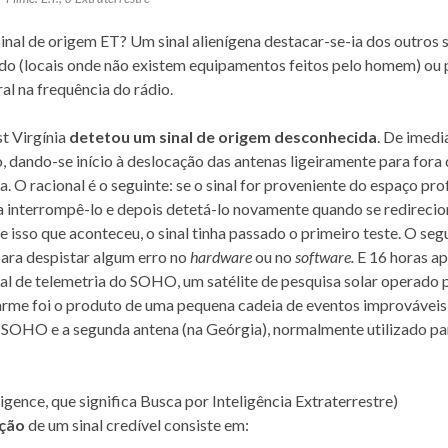
inal de origem ET? Um sinal alienígena destacar-se-ia dos outros s
ndo (locais onde não existem equipamentos feitos pelo homem) ou 
al na frequência do rádio.
t Virgínia
detetou um sinal de origem desconhecida
. De imedi
 dando-se início à deslocação das antenas ligeiramente para fora
 O racional é o seguinte: se o sinal for proveniente do espaço pro
a interrompê-lo e depois detetá-lo novamente quando se redirecio
e isso que aconteceu, o sinal tinha passado o primeiro teste. O se
para despistar algum erro no
hardware
ou no
software.
E 16 horas ap
sinal de telemetria do SOHO, um satélite de pesquisa solar operado 
larme foi o produto de uma pequena cadeia de eventos improváveis
SOHO e a segunda antena (na Geórgia), normalmente utilizado pa
igence, que significa Busca por Inteligência Extraterrestre)
eção
de um sinal credível consiste em: