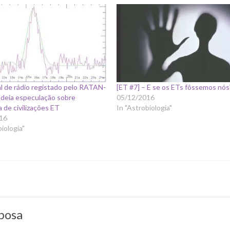
al de rádio registado pelo RATAN-
[ET #7] – E se os ETs fôssemos nós
ndeia especulação sobre
05/12/2016
a de civilizações ET
In "Astrobiologia"
16
biologia"
bosa