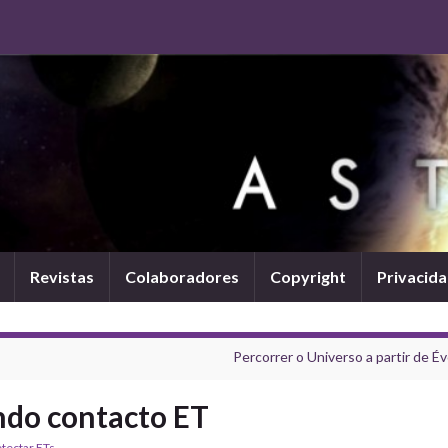
Revistas
Colaboradores
Copyright
Privacid
Percorrer o Universo a partir de É
endo contacto ET
tectar ETs