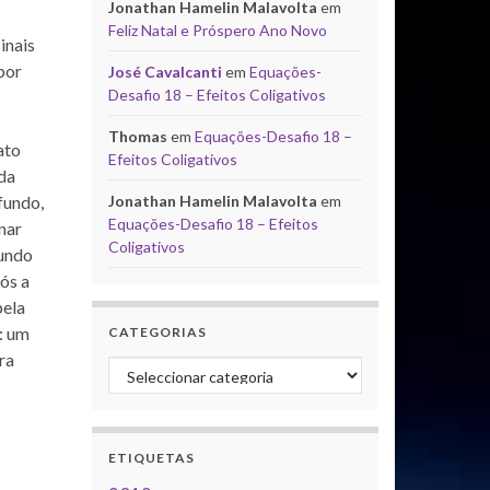
Jonathan Hamelin Malavolta
em
Feliz Natal e Próspero Ano Novo
inais
por
José Cavalcanti
em
Equações-
Desafio 18 – Efeitos Coligativos
Thomas
em
Equações-Desafio 18 –
ato
Efeitos Coligativos
 da
Jonathan Hamelin Malavolta
em
fundo,
Equações-Desafio 18 – Efeitos
nar
Coligativos
gundo
ós a
pela
: um
CATEGORIAS
ra
Categorias
ETIQUETAS