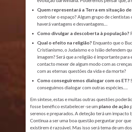
evolução darwiniana. Poderemos pensar que, à
Quem representará a Terra em situação de
controlar o espaço? Algum grupo de cientistas
haverá vantagens e desvantagens…
Como divulgar a descoberta à população?
P
Qual o efeito na religião?
Enquanto que o Budi
Cristianismo, o Judaísmo e o Islão defendem q
imagem? Será que a religião é importante para e
contacto mexer de algum modo com as crenças j
com as eternas questões da vida e da morte?
Como conseguiremos dialogar com os ET?
S
conseguimos dialogar com outras espécies….
Em síntese, estas e muitas outras questões poderão 
fosse benéfico estabelecer-se um
plano de ação
p
serenos e preparados. A deteção terá um impacto
Continua a ser uma boa questão perguntar por que 
existirem é razoável. Mas isso será tema de um dos