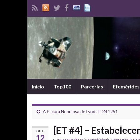
Início
Top100
Parcerias
Efemérides
A Escura Nebulosa de Lynds LDN 1251
[ET #4] – Estabelec
OUT
12
By
Ruben Barbosa
in
Astrobiologia
,
Contactar ETs
,
De