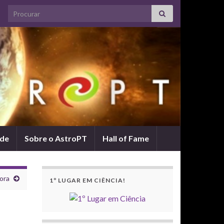
Search for:
ade
Sobre o AstroPT
Hall of Fame
vora
1º LUGAR EM CIÊNCIA!