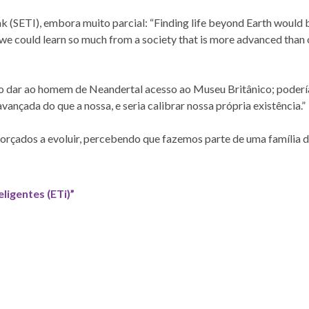
 (SETI), embora muito parcial: “Finding life beyond Earth would b
we could learn so much from a society that is more advanced than 
omo dar ao homem de Neandertal acesso ao Museu Britânico; poder
nçada do que a nossa, e seria calibrar nossa própria existência.”
rçados a evoluir, percebendo que fazemos parte de uma família 
ligentes (ETi)”