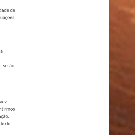
dade de
tuações
ua
r-se-ão
lvez
ntirmos
ação.
de de