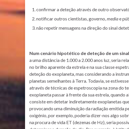
confirmar a deteção através de outro observató
notificar outros cientistas, governo,
media
e pú
não repetir mensagens na direção do sinal detet
Num cenário hipotético de deteção de um sina
a uma distância de 1.000 a 2.000 anos luz, seria re
no brilho aparente da estrela e na sua classe espetr
deteção do exoplaneta, mas considerando a instrum
planetas semelhantes à Terra. Todavia, se estives
através de técnicas de espetroscopia na zona do ter
exoplaneta passar à frente da sua estrela, quando 
consiste em detetar indiretamente exoplanetas que
provocando uma diminuição da radiação emitida pela
oxigénio, por exemplo, poderia dizer-nos algo sob
na procura de vida ET (dezenas de Hz), seria possí