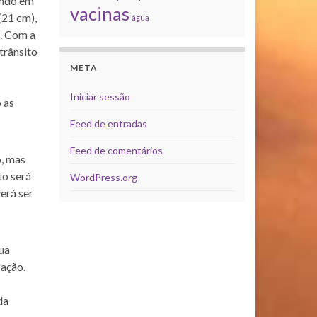
gundo em
vacinas
(21 cm),
água
e. Com a
trânsito
META
Iniciar sessão
 as
Feed de entradas
Feed de comentários
, mas
to será
WordPress.org
erá ser
ua
zação.
da