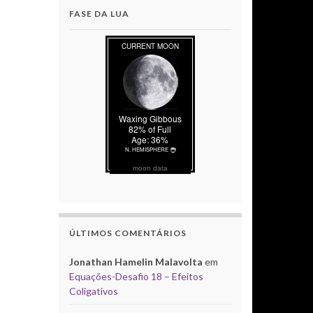
FASE DA LUA
moon data
ÚLTIMOS COMENTÁRIOS
Jonathan Hamelin Malavolta
em
Equações-Desafio 18 – Efeitos
Coligativos