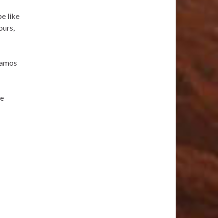
e like
ours,
íamos
de