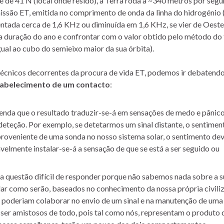
de de 41 N (local onde resido), a Terra roda a ~340 metros por se
missão ET, emitida no comprimento de onda da linha do hidrogénio 
entada cerca de 1,6 KHz ou diminuída em 1,6 KHz, se vier de Oest
 duração do ano e confrontar com o valor obtido pelo método do 
igual ao cubo do semieixo maior da sua órbita).
cnicos decorrentes da procura de vida ET, podemos ir debatendo
tabelecimento de um contacto
:
nda que o resultado traduzir-se-á em sensações de medo e pânico
eteção. Por exemplo, se detetarmos um sinal distante, o sentimen
proveniente de uma sonda no nosso sistema solar, o sentimento dev
vavelmente instalar-se-á a sensação de que se está a ser seguido ou
 questão difícil de responder porque não sabemos nada sobre a s
r como serão, baseados no conhecimento da nossa própria civili
 poderiam colaborar no envio de um sinal e na manutenção de uma
er amistosos de todo, pois tal como nós, representam o produto 