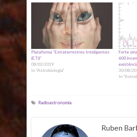
Plataforma “Extraterrestres Inteligentes
Forte sin
(ETi)”
600 ince
08/02/2019
existênci
In "Astrobiologia"
30/08/20
In "Astro
Radioastronomia
Ruben Bar