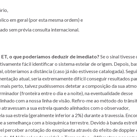
rio,
blico em geral (por esta mesma ordem) e
ado sem prévia consulta internacional.
l ET, o que poderíamos deduzir de imediato?
Se o sinal tivesse
lativamente fácil identificar o sistema estelar de origem. Depois, b
al, obteríamos a distância (caso já não estivesse catalogada). Segu
entação atual, seria extremamente difícil conseguir resultados pa
se mais perto, talvez pudéssemos detetar a composição da sua atmo
minador (fronteira entre o dia e a noite), na eventualidade desse
alinhado com a nossa linha de visão. Refiro-me ao método do trânsi
 atravessam a sua estrela quando alinhados com o observador,
 sua estrela (geralmente inferior a 2%) durante a travessia. Enco
re a semelhança com a bioquímica terrestre. Devido à banda estrei
vel perceber a rotação do exoplaneta através do efeito de doppler 