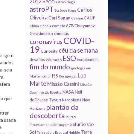
2012
APOD
astrobiologia
astroPT
Carlos
Bosão de Higgs
Oliveira
Carl Sagan
CAUP
Cassini
cometa 67P/Churyumov-
China
ciência
Gerasimenko
cometas
COVID-
coronavirus
19
céu da semana
Curiosity
 origem
ESO
desafios
exoplanetas
educação
aseados
fim do mundo
geologia em
ia-se a
Lua
ISS
Marte
ra
humor
Kurzgesagt
Marte
Missão Cassini
sfera
Missão
NASA
Neil
Dawn
missão Rosetta
to que
deGrasse Tyson
Nerdologia
New
plantão da
Horizons
ntrar
descoberta
Plutão
ta usada
Saturno
Processamento de imagem
SDO
e
Sol
Terra
Telescópio Espacial Hubble