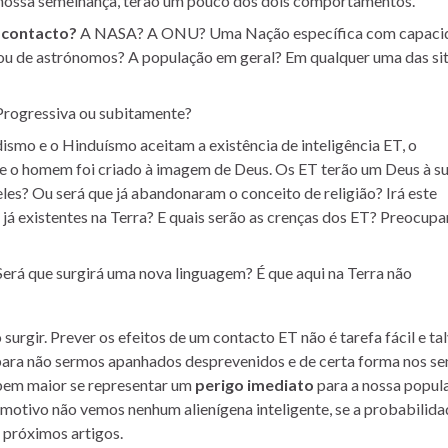
 nossa semelhança, terão um pouco dos dois comportamentos.
 contacto?
A NASA? A ONU? Uma Nação específica com capaci
 ou de astrónomos? A população em geral? Em qualquer uma das si
rogressiva ou subitamente?
smo e o Hinduísmo aceitam a existência de inteligência ET, o
ue o homem foi criado à imagem de Deus. Os ET terão um Deus à s
les? Ou será que já abandonaram o conceito de religião? Irá este
á existentes na Terra? E quais serão as crenças dos ET? Preocupa
erá que surgirá uma nova linguagem? É que aqui na Terra não
surgir. Prever os efeitos de um contacto ET não é tarefa fácil e ta
ara não sermos apanhados desprevenidos e de certa forma nos se
 bem maior se representar um
perigo imediato
para a nossa popul
motivo não vemos nenhum alienígena inteligente, se a probabilida
 próximos artigos.