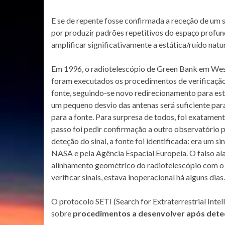
E se de repente fosse confirmada a receção de um s
por produzir padrões repetitivos do espaço profu
amplificar significativamente a estática/ruído natur
Em 1996, o radiotelescópio de Green Bank em Wes
foram executados os procedimentos de verificação,
fonte, seguindo-se novo redirecionamento para esta.
um pequeno desvio das antenas será suficiente par
para a fonte. Para surpresa de todos, foi exatament
passo foi pedir confirmação a outro observatório 
deteção do sinal, a fonte foi identificada: era um 
NASA e pela Agência Espacial Europeia. O falso a
alinhamento geométrico do radiotelescópio com o 
verificar sinais, estava inoperacional há alguns dias.
O protocolo SETI (Search for Extraterrestrial Intell
sobre
procedimentos a desenvolver após det