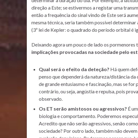
determinar a duração do dia. Por exemplo, à latitu
direção a Este; se estivermos a registar uma trans
então a frequência do sinal vindo de Este será aum
mesma técnica, seria também possível determinar a
(3ª lei de Kepler: o quadrado do período orbital é 
Deixando agora um pouco de lado os pormenores té
implicações provocadas na sociedade pelo es
Qual será o efeito da deteção?
Há quem defe
penso que dependerá da natureza/distância da d
de grande entusiasmo e fascinação, mas se for 
contrário, ou seja, angústia e repulsa, pois pro
observado.
Os ET serão amistosos ou agressivos?
É uma
biologia e comportamento. Poderemos especula
Acredito que não serão agressivos, senão como
sociedade? Por outro lado, também não devem s