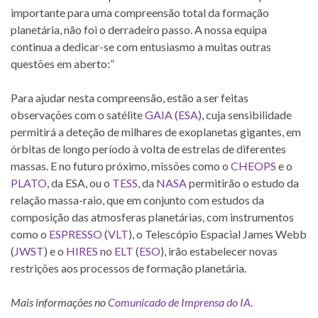
importante para uma compreensão total da formação
planetária, não foi o derradeiro passo. A nossa equipa
continua a dedicar-se com entusiasmo a muitas outras
questões em aberto:”
Para ajudar nesta compreensão, estão a ser feitas
observações com o satélite
GAIA
(
ESA
), cuja sensibilidade
permitirá a deteção de milhares de exoplanetas gigantes, em
órbitas de longo período à volta de estrelas de diferentes
massas. E no futuro próximo, missões como o
CHEOPS
e o
PLATO
, da ESA, ou o
TESS
, da
NASA
permitirão o estudo da
relação massa-raio, que em conjunto com estudos da
composição das atmosferas planetárias, com instrumentos
como o
ESPRESSO
(
VLT
), o Telescópio Espacial James Webb
(
JWST
) e o
HIRES
no
ELT
(
ESO
), irão estabelecer novas
restrições aos processos de formação planetária.
Mais informações no
Comunicado de Imprensa do IA
.