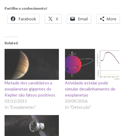
Partilhe o conhecimento!
Facebook
X
Email
More
Related
Metade dos candidatos a
Atividade estelar pode
exoplanetas gigantes do
simular desalinhamento de
Kepler são falsos positivos
exoplanetas
03/12/2015
20/09/2016
In "Exoplanetas"
In "Detecção"