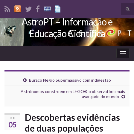
Tog
sear
AstroPT – Informação e
Search for:
for
Educação Científica
Togg
navig
Buraco Negro Supermassivo com indigestão
Astrónomos constroem em LEGO® o observatório mais
avançado do mundo
Descobertas evidências
JUL
05
de duas populações