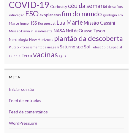
COVID-19
céu da semana
Curiosity
desafios
ESO
fim do mundo
exoplanetas
educação
geologia em
Marte
Lua
Missão Cassini
ISS
Marte
humor
Kurzgesagt
NASA
Neil deGrasse Tyson
Missão Dawn
missão Rosetta
plantão da descoberta
Nerdologia
New Horizons
Sol
Saturno
Plutão
Processamento de imagem
SDO
Telescópio Espacial
vacinas
Terra
Hubble
água
META
Iniciar sessão
Feed de entradas
Feed de comentários
WordPress.org