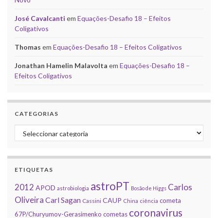
José Cavalcanti
em
Equações-Desafio 18 – Efeitos
Coligativos
Thomas
em
Equações-Desafio 18 – Efeitos Coligativos
Jonathan Hamelin Malavolta
em
Equações-Desafio 18 –
Efeitos Coligativos
CATEGORIAS
Categorias
ETIQUETAS
astroPT
2012
Carlos
APOD
astrobiologia
Bosão de Higgs
Oliveira
Carl Sagan
CAUP
cometa
Cassini
China
ciência
coronavirus
67P/Churyumov-Gerasimenko
cometas