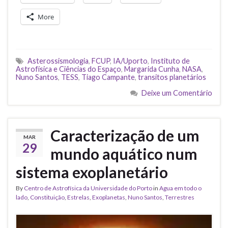
More
Asterossismologia
,
FCUP
,
IA/Uporto
,
Instituto de
Astrofísica e Ciências do Espaço
,
Margarida Cunha
,
NASA
,
Nuno Santos
,
TESS
,
Tiago Campante
,
transitos planetários
Deixe um Comentário
Caracterização de um
MAR
29
mundo aquático num
sistema exoplanetário
By
Centro de Astrofísica da Universidade do Porto
in
Agua em todo o
lado
,
Constituição
,
Estrelas
,
Exoplanetas
,
Nuno Santos
,
Terrestres