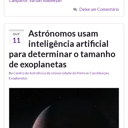
Campante
,
Vardan Adibekyan
Deixe um Comentário
Astrónomos usam
OUT
11
inteligência artificial
para determinar o tamanho
de exoplanetas
By
Centro de Astrofísica da Universidade do Porto
in
Constituição
,
Exoplanetas