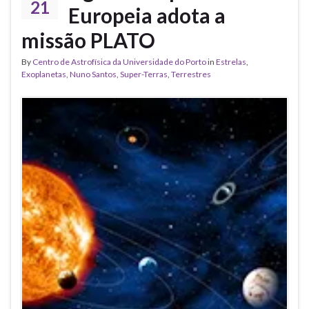
21
Europeia adota a
missão PLATO
By
Centro de Astrofísica da Universidade do Porto
in
Estrelas
,
Exoplanetas
,
Nuno Santos
,
Super-Terras
,
Terrestres