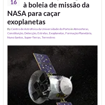
16
à boleia de missão da
NASA para caçar
exoplanetas
By
Centro de Astrofísica da Universidade do Porto
in
Atmosferas
,
Constituição
,
Detecção
,
Estrelas
,
Exoplanetas
,
Formação Planetária
,
Nuno Santos
,
Super-Terras
,
Terrestres