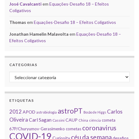
José Cavalcanti
em
Equações-Desafio 18 – Efeitos
Coligativos
Thomas
em
Equações-Desafio 18 – Efeitos Coligativos
Jonathan Hamelin Malavolta
em
Equações-Desafio 18 –
Efeitos Coligativos
CATEGORIAS
Categorias
ETIQUETAS
astroPT
2012
Carlos
APOD
astrobiologia
Bosão de Higgs
Oliveira
Carl Sagan
CAUP
cometa
Cassini
China
ciência
coronavirus
67P/Churyumov-Gerasimenko
cometas
COVID-19
céu da semana
Curiosity
desafios