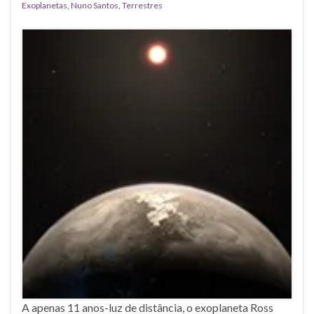
Exoplanetas
,
Nuno Santos
,
Terrestres
A apenas 11 anos-luz de distância, o exoplaneta Ross