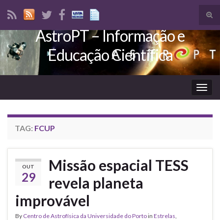
Tog
sear
AstroPT – Informação e
Search for:
for
Educação Científica
Togg
navig
TAG:
FCUP
Missão espacial TESS
OUT
29
revela planeta
improvável
By
Centro de Astrofísica da Universidade do Porto
in
Estrelas
,