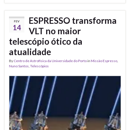
ESPRESSO transforma
FEV
14
VLT no maior
telescópio ótico da
atualidade
By
Centro de Astrofísica da Universidade do Porto
in
Missão Espresso
,
Nuno Santos
,
Telescópios