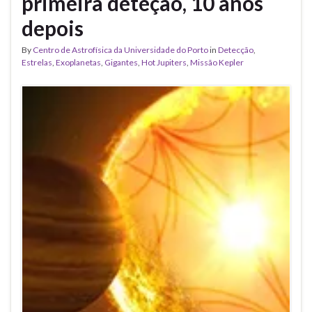
primeira deteção, 10 anos
depois
By
Centro de Astrofísica da Universidade do Porto
in
Detecção
,
Estrelas
,
Exoplanetas
,
Gigantes
,
Hot Jupiters
,
Missão Kepler