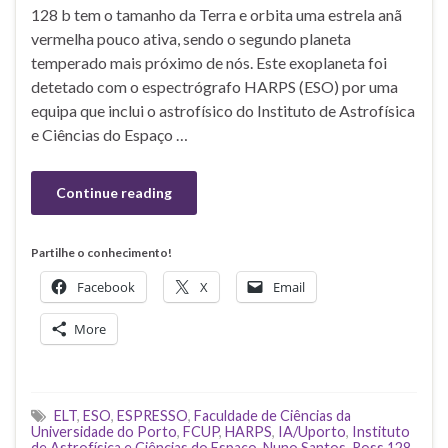
128 b tem o tamanho da Terra e orbita uma estrela anã
vermelha pouco ativa, sendo o segundo planeta
temperado mais próximo de nós. Este exoplaneta foi
detetado com o espectrógrafo HARPS (ESO) por uma
equipa que inclui o astrofísico do Instituto de Astrofísica
e Ciências do Espaço …
Continue reading
Partilhe o conhecimento!
Facebook
X
Email
More
ELT
,
ESO
,
ESPRESSO
,
Faculdade de Ciências da
Universidade do Porto
,
FCUP
,
HARPS
,
IA/Uporto
,
Instituto
de Astrofísica e Ciências do Espaço
,
Nuno Santos
,
Ross 128