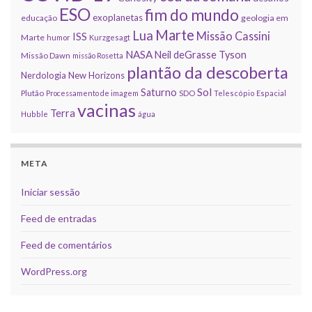
ESO
fim do mundo
exoplanetas
educação
geologia em
Marte
Lua
Missão Cassini
ISS
Marte
humor
Kurzgesagt
NASA
Neil deGrasse Tyson
Missão Dawn
missão Rosetta
plantão da descoberta
Nerdologia
New Horizons
Sol
Saturno
Plutão
Processamento de imagem
SDO
Telescópio Espacial
vacinas
Terra
Hubble
água
META
Iniciar sessão
Feed de entradas
Feed de comentários
WordPress.org