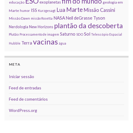
ESO
fim do mundo
exoplanetas
educação
geologia em
Marte
Lua
Missão Cassini
ISS
Marte
humor
Kurzgesagt
NASA
Neil deGrasse Tyson
Missão Dawn
missão Rosetta
plantão da descoberta
Nerdologia
New Horizons
Sol
Saturno
Plutão
Processamento de imagem
SDO
Telescópio Espacial
vacinas
Terra
Hubble
água
META
Iniciar sessão
Feed de entradas
Feed de comentários
WordPress.org