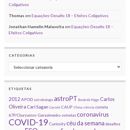
Coligativos
Thomas
em
Equações-Desafio 18 – Efeitos Coligativos
Jonathan Hamelin Malavolta
em
Equações-Desafio 18 –
Efeitos Coligativos
CATEGORIAS
Categorias
ETIQUETAS
astroPT
2012
Carlos
APOD
astrobiologia
Bosão de Higgs
Oliveira
Carl Sagan
CAUP
cometa
Cassini
China
ciência
coronavirus
67P/Churyumov-Gerasimenko
cometas
COVID-19
céu da semana
Curiosity
desafios