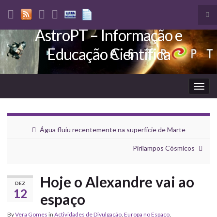
Tog
sea
AstroPT – Informação e
Search for:
for
Educação Científica
Togg
navig
Água fluiu recentemente na superfície de Marte
Pirilampos Cósmicos
Hoje o Alexandre vai ao
DEZ
12
espaço
By
Vera Gomes
in
Actividades de Divulgação
,
Europa no Espaço
,