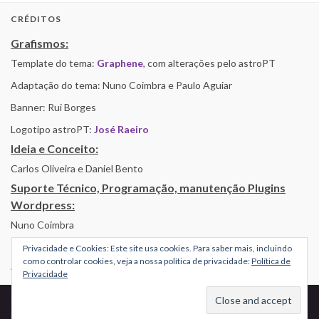
CRÉDITOS
Grafismos:
Template do tema:
Graphene
, com alterações pelo astroPT
Adaptação do tema: Nuno Coimbra e Paulo Aguiar
Banner: Rui Borges
Logotipo astroPT:
José Raeiro
Ideia e Conceito:
Carlos Oliveira e Daniel Bento
Suporte Técnico, Programação, manutenção Plugins
Wordpress:
Nuno Coimbra
Privacidade e Cookies: Este site usa cookies. Para saber mais, incluindo
como controlar cookies, veja a nossa política de privacidade:
Política de
Alojamento por Simbiose
Privacidade
© 2026 AstroPT - Informação e Educação Científica.
Made with
by
Graphene Themes
.