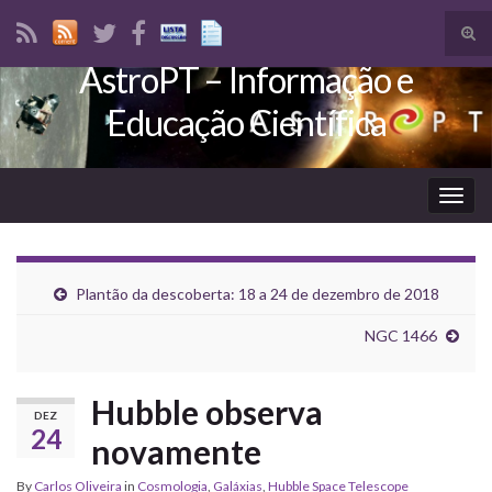
Tog
sear
AstroPT – Informação e
Search for:
for
Educação Científica
Togg
navig
Plantão da descoberta: 18 a 24 de dezembro de 2018
NGC 1466
Hubble observa
DEZ
24
novamente
By
Carlos Oliveira
in
Cosmologia
,
Galáxias
,
Hubble Space Telescope