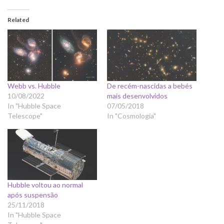
Related
Webb vs. Hubble
De recém-nascidas a bebés
10/08/2022
mais desenvolvidos
In "Hubble Space
07/05/2018
Telescope"
In "Cosmologia"
Hubble voltou ao normal
após suspensão
25/11/2018
In "Hubble Space