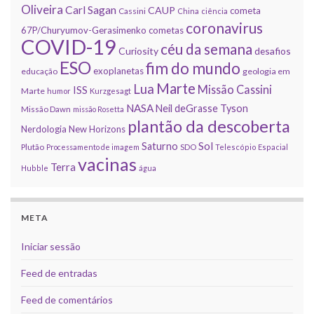
Oliveira
Carl Sagan
CAUP
cometa
Cassini
China
ciência
coronavirus
67P/Churyumov-Gerasimenko
cometas
COVID-19
céu da semana
Curiosity
desafios
ESO
fim do mundo
exoplanetas
educação
geologia em
Marte
Lua
Missão Cassini
ISS
Marte
humor
Kurzgesagt
NASA
Neil deGrasse Tyson
Missão Dawn
missão Rosetta
plantão da descoberta
Nerdologia
New Horizons
Sol
Saturno
Plutão
Processamento de imagem
SDO
Telescópio Espacial
vacinas
Terra
Hubble
água
META
Iniciar sessão
Feed de entradas
Feed de comentários