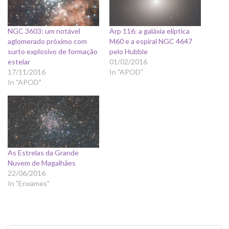
NGC 3603: um notável
Arp 116: a galáxia elíptica
aglomerado próximo com
M60 e a espiral NGC 4647
surto explosivo de formação
pelo Hubble
estelar
01/02/2016
17/11/2016
In "APOD"
In "APOD"
As Estrelas da Grande
Nuvem de Magalhães
22/06/2016
In "Enxames"