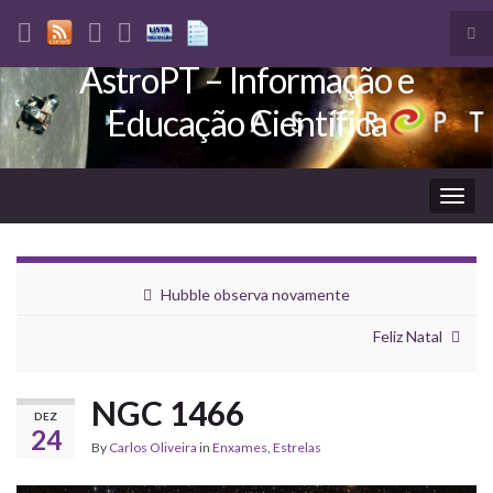
Tog
sea
AstroPT – Informação e
Search for:
for
Educação Científica
Togg
navig
Hubble observa novamente
Feliz Natal
NGC 1466
DEZ
24
By
Carlos Oliveira
in
Enxames
,
Estrelas