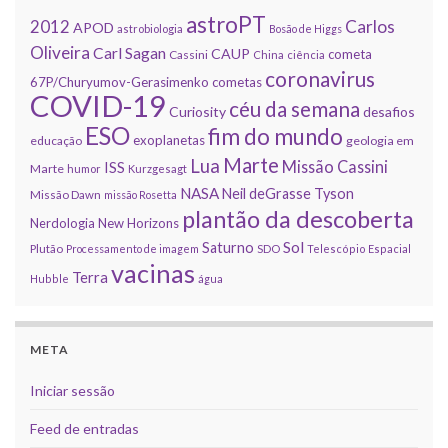
astroPT
2012
Carlos
APOD
astrobiologia
Bosão de Higgs
Oliveira
Carl Sagan
CAUP
cometa
Cassini
China
ciência
coronavirus
67P/Churyumov-Gerasimenko
cometas
COVID-19
céu da semana
Curiosity
desafios
ESO
fim do mundo
exoplanetas
educação
geologia em
Marte
Lua
Missão Cassini
ISS
Marte
humor
Kurzgesagt
NASA
Neil deGrasse Tyson
Missão Dawn
missão Rosetta
plantão da descoberta
Nerdologia
New Horizons
Sol
Saturno
Plutão
Processamento de imagem
SDO
Telescópio Espacial
vacinas
Terra
Hubble
água
META
Iniciar sessão
Feed de entradas