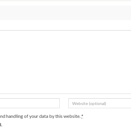
and handling of your data by this website.
*
l.