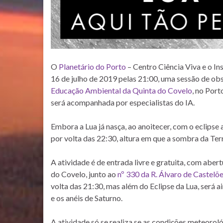
O
Planetário do Porto
– Centro Ciência Viva e o Ins
16 de julho de 2019 pelas 21:00, uma sessão de obs
Educação Ambiental da Quinta do Covelo
, no Por
será acompanhada por especialistas do IA.
Embora a Lua já nasça, ao anoitecer, com o eclipse 
por volta das 22:30, altura em que a sombra da Terr
A atividade é de entrada livre e gratuita, com abert
do Covelo, junto ao
nº 330 da R. Álvaro de Castelõ
volta das 21:30, mas além do Eclipse da Lua, será a
e os anéis de Saturno.
A atividade só se realiza se as condições meteorol