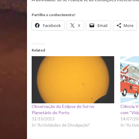
Partilhe o conhecimento!
Facebook
X
Email
More
Related
Observação do Eclipse do Sol no
Ciência V
Planetário do Porto
com “Vida
31/10/2013
14/07/20
In "Actividades de Divulgação"
In "Activ