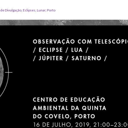
 de Divulgação
,
Eclipses
,
Lunar
,
Porto