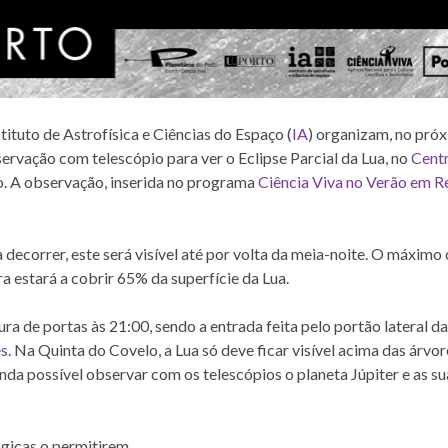
tituto de Astrofísica e Ciências do Espaço (
IA
) organizam, no próx
ervação com telescópio para ver o Eclipse Parcial da Lua, no
Cent
to. A observação, inserida no programa
Ciência Viva no Verão em R
a decorrer, este será visível até por volta da meia-noite. O máximo
a estará a cobrir 65% da superfície da Lua.
ura de portas às 21:00, sendo a entrada feita pelo portão lateral da
es
. Na Quinta do Covelo, a Lua só deve ficar visível acima das árvor
inda possível observar com os telescópios o planeta Júpiter e as sua
ógicas o permitirem.