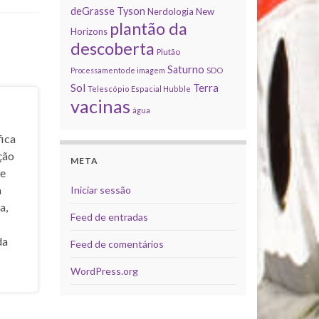
deGrasse Tyson
Nerdologia
New
plantão da
Horizons
descoberta
Plutão
Saturno
Processamento de imagem
SDO
Sol
Terra
Telescópio Espacial Hubble
vacinas
água
fica
ição
META
de
a
Iniciar sessão
a,
Feed de entradas
da
Feed de comentários
WordPress.org