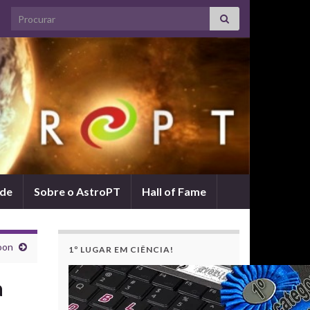
Search for:
ade
Sobre o AstroPT
Hall of Fame
oon
1º LUGAR EM CIÊNCIA!
a