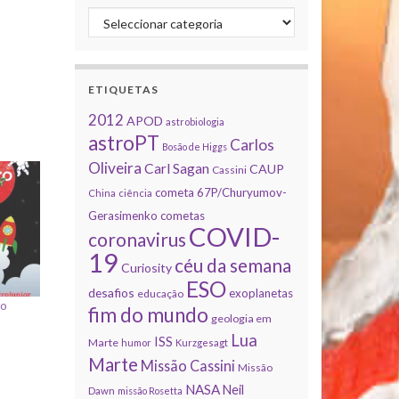
Categorias
ETIQUETAS
2012
APOD
astrobiologia
astroPT
Carlos
Bosão de Higgs
Oliveira
Carl Sagan
CAUP
Cassini
cometa 67P/Churyumov-
China
ciência
Gerasimenko
cometas
COVID-
coronavirus
19
céu da semana
Curiosity
ESO
desafios
exoplanetas
educação
do
fim do mundo
geologia em
Lua
ISS
Marte
humor
Kurzgesagt
Marte
Missão Cassini
Missão
NASA
Neil
Dawn
missão Rosetta