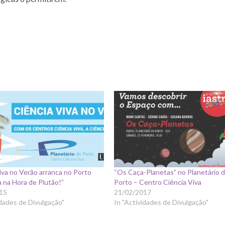
iva no Verão arranca no Porto
“Os Caça-Planetas” no Planetário 
 na Hora de Plutão!”
Porto – Centro Ciência Viva
15
21/02/2017
idades de Divulgação"
In "Actividades de Divulgação"