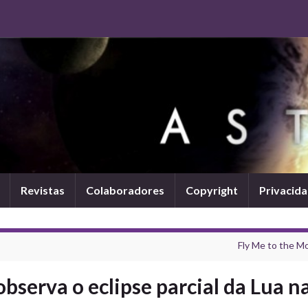
Revistas
Colaboradores
Copyright
Privacid
Fly Me to the M
observa o eclipse parcial da Lua n