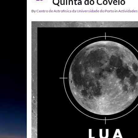
Quinta do Covelo
By
Centro de Astrofísica da Universidade do Porto
in
Actividades