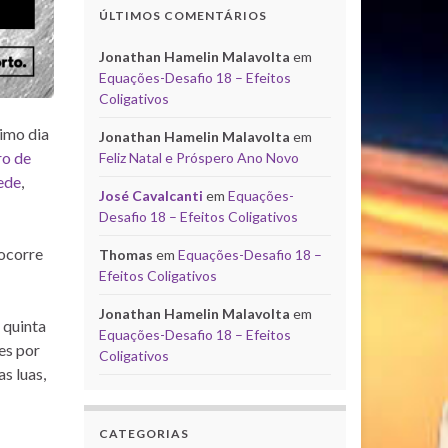
ÚLTIMOS COMENTÁRIOS
Jonathan Hamelin Malavolta
em
Equações-Desafio 18 – Efeitos
Coligativos
imo dia
Jonathan Hamelin Malavolta
em
ro de
Feliz Natal e Próspero Ano Novo
ede
,
José Cavalcanti
em
Equações-
Desafio 18 – Efeitos Coligativos
 ocorre
Thomas
em
Equações-Desafio 18 –
Efeitos Coligativos
Jonathan Hamelin Malavolta
em
 quinta
Equações-Desafio 18 – Efeitos
es por
Coligativos
s luas,
CATEGORIAS