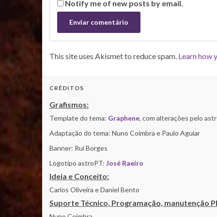
Notify me of new posts by email.
This site uses Akismet to reduce spam.
Learn how y
CRÉDITOS
Grafismos:
Template do tema:
Graphene
, com alterações pelo as
Adaptação do tema: Nuno Coimbra e Paulo Aguiar
Banner: Rui Borges
Logotipo astroPT:
José Raeiro
Ideia e Conceito:
Carlos Oliveira e Daniel Bento
Suporte Técnico, Programação, manutenção P
Nuno Coimbra