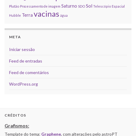
Sol
Saturno
Plutão
Processamento de imagem
SDO
Telescópio Espacial
vacinas
Terra
Hubble
água
META
Iniciar sessão
Feed de entradas
Feed de comentários
WordPress.org
CRÉDITOS
Grafismos:
Template do tema:
Graphene
, com alterações pelo astroPT