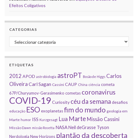
Efeitos Coligativos
CATEGORIAS
Categorias
ETIQUETAS
astroPT
2012
Carlos
APOD
astrobiologia
Bosão de Higgs
Oliveira
Carl Sagan
CAUP
cometa
Cassini
China
ciência
coronavirus
67P/Churyumov-Gerasimenko
cometas
COVID-19
céu da semana
Curiosity
desafios
ESO
fim do mundo
exoplanetas
educação
geologia em
Marte
Lua
Missão Cassini
ISS
Marte
humor
Kurzgesagt
NASA
Neil deGrasse Tyson
Missão Dawn
missão Rosetta
plantão da descoberta
Nerdologia
New Horizons