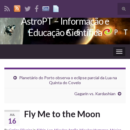
Tog
sear
AstroPT – Informação e
Search for:
for
Educação Científica
Togg
navig
Planetário do Porto observa o eclipse parcial da Lua na
Quinta do Covelo
Gagarin vs. Kardashian
Fly Me to the Moon
JUL
16
By
Carlos Oliveira
in
Aldrin
,
Lua
,
Missões Apollo
,
Missões Humanas
,
Música