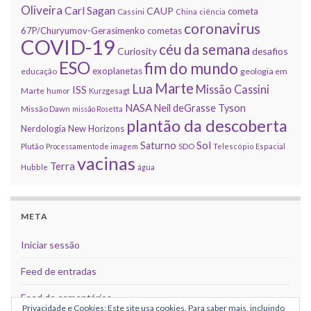
Oliveira
Carl Sagan
CAUP
cometa
Cassini
China
ciência
coronavirus
67P/Churyumov-Gerasimenko
cometas
COVID-19
céu da semana
Curiosity
desafios
ESO
fim do mundo
exoplanetas
educação
geologia em
Marte
Lua
Missão Cassini
ISS
Marte
humor
Kurzgesagt
NASA
Neil deGrasse Tyson
Missão Dawn
missão Rosetta
plantão da descoberta
Nerdologia
New Horizons
Sol
Saturno
Plutão
Processamento de imagem
SDO
Telescópio Espacial
vacinas
Terra
Hubble
água
META
Iniciar sessão
Feed de entradas
Feed de comentários
Privacidade e Cookies: Este site usa cookies. Para saber mais, incluindo