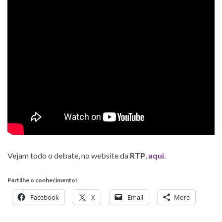
Vejam todo o debate, no website da
RTP
,
aqui
.
Partilhe o conhecimento!
Facebook
X
Email
More