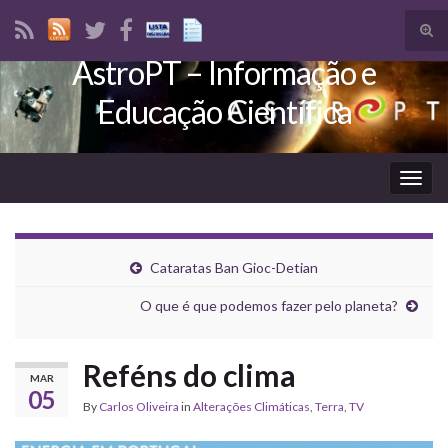
Tog
sear
AstroPT – Informação e
Search for:
for
Educação Científica
Togg
navig
Cataratas Ban Gioc-Detian
O que é que podemos fazer pelo planeta?
Reféns do clima
MAR
05
By
Carlos Oliveira
in
Alterações Climáticas
,
Terra
,
TV