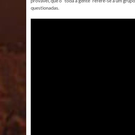
provável, que o “toda a gente” refere-se a um grup
questionadas.