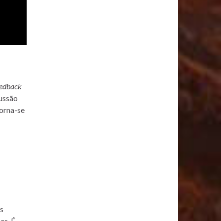
eedback
cussão
orna-se
os
as. É