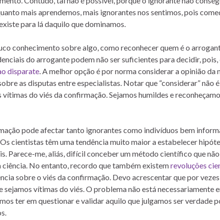
imento. Contudo, tal não é possível, porque o ignorante não conse
e quanto mais aprendemos, mais ignorantes nos sentimos, pois com
xiste para lá daquilo que dominamos.
pouco conhecimento sobre algo, como reconhecer quem é o arrogan
nciais do arrogante podem não ser suficientes para decidir, pois,
ao disparate
. A melhor opção é por norma considerar a opinião da 
bre as disputas entre especialistas. Notar que “considerar” não é
s vítimas do viés da confirmação. Sejamos humildes e reconheçam
firmação pode afectar tanto ignorantes como indivíduos bem inform
. Os cientistas têm uma tendência muito maior a estabelecer hipóte
s. Parece-me, aliás, difícil conceber um método científico que não
a ciência. No entanto, recordo que também existem
revoluções cien
ência sobre o viés da confirmação. Devo acrescentar que por vezes
ue sejamos vítimas do viés. O problema não está necessariamente 
mos ter em questionar e validar aquilo que julgamos ser verdade p
s.