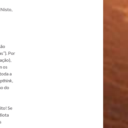
 Nisto,
ção
s”). Por
ação),
m os
toda a
pthink
,
ão do
ito! Se
diota
s