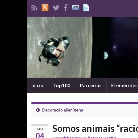
Início
Top100
Parcerias
Efemérides
Decoração alienígena
Somos animais “racio
JAN
04
By
Marinho Lopes
in
Literacia Científica