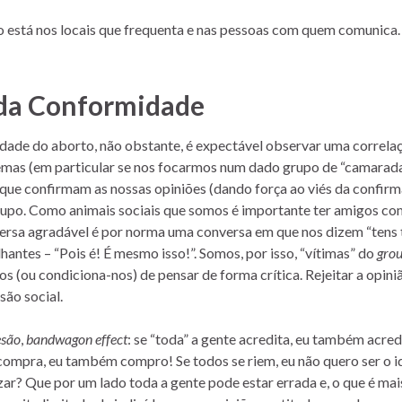
está nos locais que frequenta e nas pessoas com quem comunica.
 da Conformidade
dade do aborto, não obstante, é expectável observar uma correla
 temas (em particular se nos focarmos num dado grupo de “camarada
ue confirmam as nossas opiniões (dando força ao viés da confirm
grupo. Como animais sociais que somos é importante ter amigos co
versa agradável é por norma uma conversa em que nos dizem “tens 
ntes – “Pois é! É mesmo isso!”. Somos, por isso, “vítimas” do
grou
 (ou condiciona-nos) de pensar de forma crítica. Rejeitar a opini
são social.
esão
,
bandwagon effect
: se “toda” a gente acredita, eu também acred
 compra, eu também compro! Se todos se riem, eu não quero ser o i
ar? Que por um lado toda a gente pode estar errada e, o que é mai