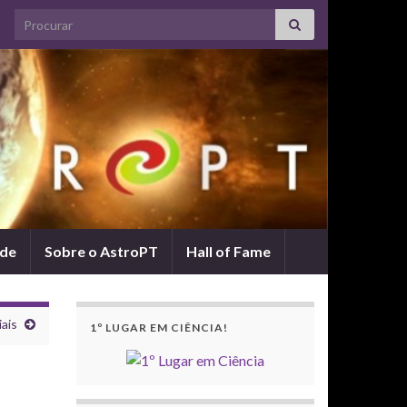
Search for:
ade
Sobre o AstroPT
Hall of Fame
ais
1º LUGAR EM CIÊNCIA!