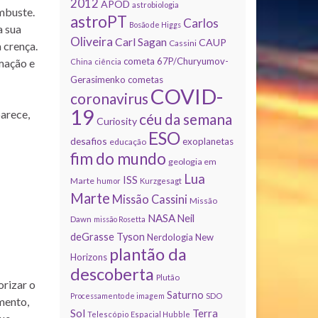
2012
APOD
astrobiologia
mbuste.
astroPT
Carlos
Bosão de Higgs
a sua
Oliveira
Carl Sagan
CAUP
Cassini
 crença.
cometa 67P/Churyumov-
rmação e
China
ciência
Gerasimenko
cometas
COVID-
coronavirus
19
parece,
céu da semana
Curiosity
ESO
desafios
exoplanetas
educação
fim do mundo
geologia em
Lua
ISS
Marte
humor
Kurzgesagt
Marte
Missão Cassini
Missão
NASA
Neil
Dawn
missão Rosetta
deGrasse Tyson
Nerdologia
New
plantão da
Horizons
descoberta
Plutão
orizar o
Saturno
Processamento de imagem
SDO
mento,
Sol
Terra
Telescópio Espacial Hubble