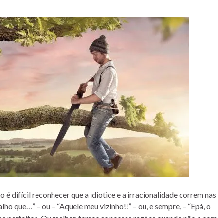
é difícil reconhecer que a idiotice e a irracionalidade correm nas
lho que…” – ou – “Aquele meu vizinho!!” – ou, e sempre, – “Epá, o
os perfeitos. Ou melhor, temos as nossas razões quando não o som