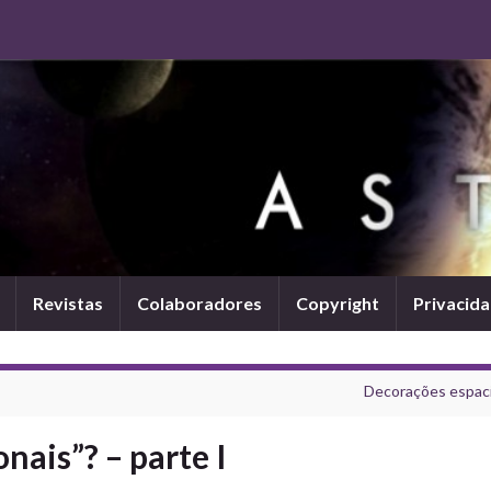
Revistas
Colaboradores
Copyright
Privacid
Decorações espaci
nais”? – parte I