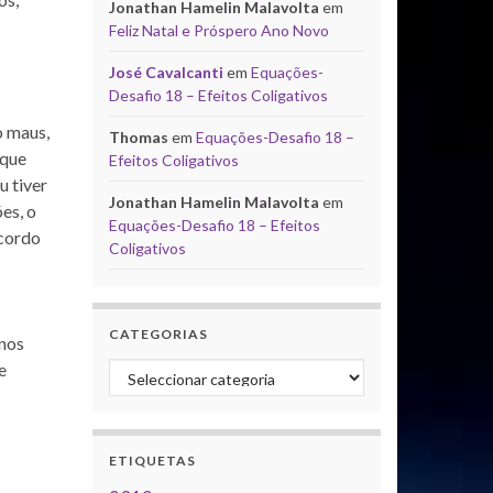
Jonathan Hamelin Malavolta
em
Feliz Natal e Próspero Ano Novo
José Cavalcanti
em
Equações-
Desafio 18 – Efeitos Coligativos
o maus,
Thomas
em
Equações-Desafio 18 –
rque
Efeitos Coligativos
u tiver
Jonathan Hamelin Malavolta
em
es, o
Equações-Desafio 18 – Efeitos
ecordo
Coligativos
CATEGORIAS
 nos
e
Categorias
ETIQUETAS