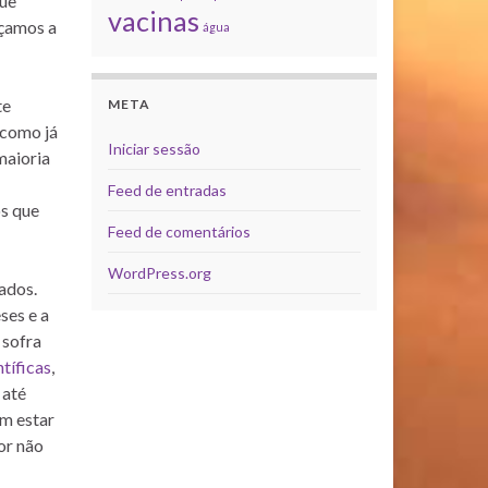
gue
vacinas
eçamos a
água
te
META
 como já
Iniciar sessão
maioria
Feed de entradas
os que
Feed de comentários
WordPress.org
ados.
ses e a
 sofra
tíficas
,
 até
em estar
or não