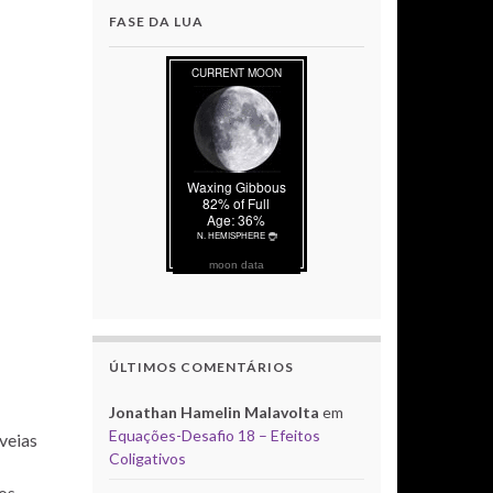
FASE DA LUA
moon data
ÚLTIMOS COMENTÁRIOS
Jonathan Hamelin Malavolta
em
Equações-Desafio 18 – Efeitos
 veias
Coligativos
os,