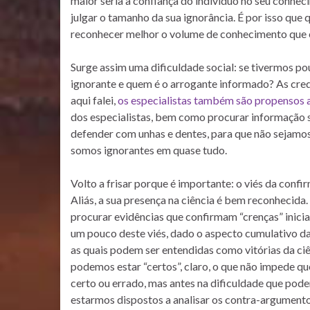
maior seria a confiança do indivíduo no seu conhec
julgar o tamanho da sua ignorância. É por isso qu
reconhecer melhor o volume de conhecimento que e
Surge assim uma dificuldade social: se tivermos 
ignorante e quem é o arrogante informado? As crede
aqui falei,
os especialistas também são propensos 
dos especialistas, bem como procurar informação so
defender com unhas e dentes, para que não sejamo
somos ignorantes em quase tudo.
Volto a frisar porque é importante: o viés da con
Aliás, a sua presença na ciência é bem reconhecida
procurar evidências que confirmam “crenças” iniciai
um pouco deste viés, dado o aspecto cumulativo d
as quais podem ser entendidas como vitórias da ci
podemos estar “certos”, claro, o que não impede q
certo ou errado, mas antes na dificuldade que pode
estarmos dispostos a analisar os contra-argumento