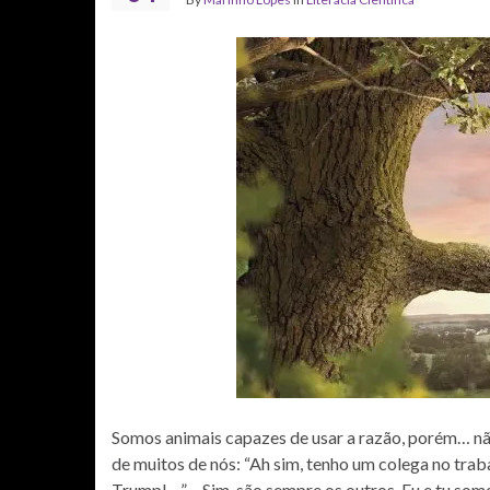
Somos animais capazes de usar a razão, porém… não 
de muitos de nós: “Ah sim, tenho um colega no traba
Trump!…” – Sim, são sempre os outros. Eu e tu som