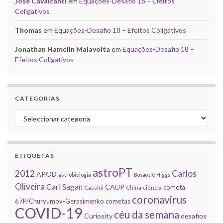
José Cavalcanti
em
Equações-Desafio 18 – Efeitos
Coligativos
Thomas
em
Equações-Desafio 18 – Efeitos Coligativos
Jonathan Hamelin Malavolta
em
Equações-Desafio 18 –
Efeitos Coligativos
CATEGORIAS
Categorias
ETIQUETAS
astroPT
2012
Carlos
APOD
astrobiologia
Bosão de Higgs
Oliveira
Carl Sagan
CAUP
cometa
Cassini
China
ciência
coronavirus
67P/Churyumov-Gerasimenko
cometas
COVID-19
céu da semana
Curiosity
desafios