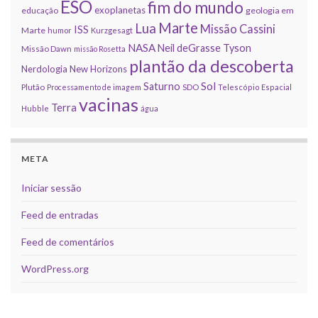
ESO
fim do mundo
exoplanetas
educação
geologia em
Marte
Lua
Missão Cassini
ISS
Marte
humor
Kurzgesagt
NASA
Neil deGrasse Tyson
Missão Dawn
missão Rosetta
plantão da descoberta
Nerdologia
New Horizons
Sol
Saturno
Plutão
Processamento de imagem
SDO
Telescópio Espacial
vacinas
Terra
Hubble
água
META
Iniciar sessão
Feed de entradas
Feed de comentários
WordPress.org