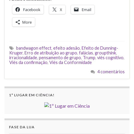
Facebook
X
Email
More
bandwagon effect
,
efeito adesão
,
Efeito de Dunning-
Kruger
,
Erro de atribuição ao grupo
,
falácias
,
groupthink
,
irracionalidade
,
pensamento de grupo
,
Trump
,
viés cognitivo
,
Viés da confirmação
,
Viés da Conformidade
4 comentários
1º LUGAR EM CIÊNCIA!
FASE DA LUA