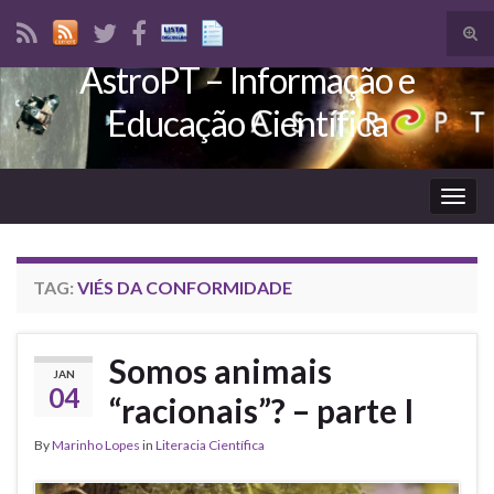
Tog
sear
AstroPT – Informação e
Search for:
for
Educação Científica
Togg
navig
TAG:
VIÉS DA CONFORMIDADE
Somos animais
JAN
04
“racionais”? – parte I
By
Marinho Lopes
in
Literacia Científica